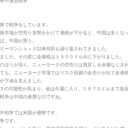
米中通貨戦争
界で戦争をしています。
物市場が空売り攻勢をかけて価格が下がると、中国は安くな
ば、中国が買う。
リーマンショック以来何回も繰り返されてきました。
ました。その度に金価格は１５００ドル台に下がりました。
のほうが強く、ニューヨークの空売りは買戻しを余儀なくさ
ても、ニューヨーク市場ではリスク回避の金売りが出て金価
が下値を支えました。
３の可能性が高まり、金は今週に入り、１６７０ドルまで急
戦争は中国の連勝なのですね。
中戦争では米国が優勢です。
争です。