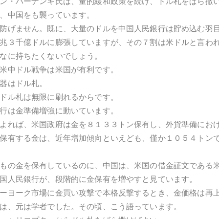
ン・バーナンキ氏は、量的緩和政策を続け、ドル札をばら撒
、中国をも襲っています。
防げません。既に、大量のドルを中国人民銀行は貯め込む羽
兆３千億ドルに膨張していますが、その７割は米ドルと言わ
なに持ちたくないでしょう。
米中ドル戦争は米国が有利です。
器はドル札。
ドル札は無限に刷れるからです。
行は金準備増強に動いています。
よれば、米国政府は金を８１３３トン保有し、外貨準備にお
保有する金は、近年増加傾向といえども、僅か１０５４トン
もの金を保有しているのに、中国は、米国の借金証文である
国人民銀行が、段階的に金保有を増やすと見ています。
ーヨーク市場に金買い攻撃で本格反撃するとき、金価格は再
は、元は学者でした。その頃、こう語っています。