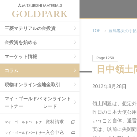
三菱マテリアルの金投資
TOP
豊島逸夫の手帖
金投資を始める
マーケット情報
Page1250
日中領土
コラム
現物
オンライン金地金取引
2012年8月28日
マイ・ゴールドパ
オンライント
領土問題は、想定外
ートナー
レード
昨日の日本大使公用
いうこと自体、避雷
資料請求
マイ・ゴールドパートナー
実は、以前に尖閣問
入会申込
マイ・ゴールドパートナー