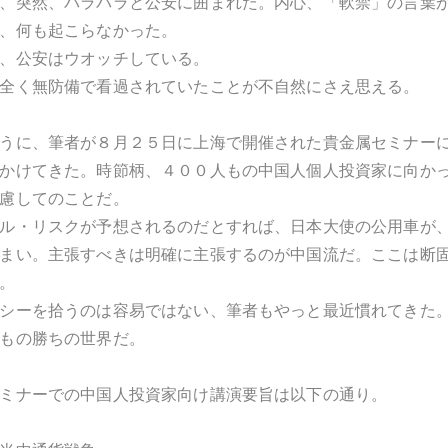
、突然、パラパラと公安に囲まれた。内心、「軟禁」の言葉
、何も起こらなかった。
、公安はウオッチしている。
全く無防備で看過されていたことが不自然にさえ思える。
うに、筆者が８月２５日に上海で開催された貴金属セミナー
かけてきた。時節柄、４００人もの中国人個人投資家に向か
慮してのことだ。
ル・リスクが予想されるのだとすれば、日本大使の公用車が
まい。主張すべきは明確に主張するのが中国流だ。ここは断
。
シーを拾うのは容易ではない、筆者もやっと最近慣れてきた
もの勝ちの世界だ。
ミナーでの中国人投資家向け講演要旨は以下の通り。