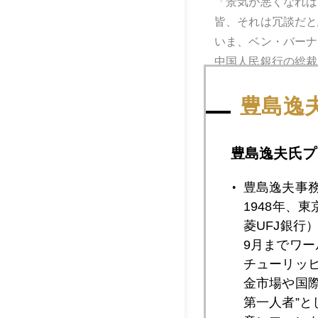
「景気が悪くなれば
皆、それは冗談だと
いま、ベン・バーナ
中国人民銀行の総裁
豊島逸
豊島逸夫氏プ
2012年
豊島逸夫事
1948年、
2012年08月3
菱UFJ銀行
9月までワ
チューリッ
2012年08月3
金市場や国
第一人者”