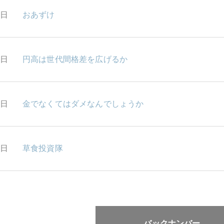
6日
おあずけ
3日
円高は世代間格差を広げるか
2日
金でなくてはダメなんでしょうか
1日
草食投資隊
バックナンバー