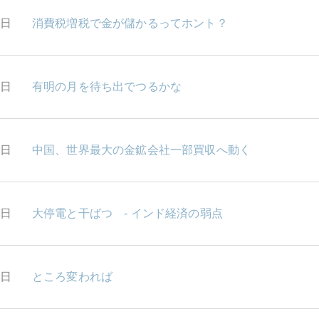
2日
消費税増税で金が儲かるってホント？
1日
有明の月を待ち出でつるかな
0日
中国、世界最大の金鉱会社一部買収へ動く
9日
大停電と干ばつ - インド経済の弱点
7日
ところ変われば