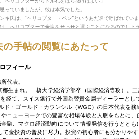
、ヘリコプターからドル札をばら撒けばよい」
思っていましたが、彼は本気でした。
ンキ氏は、"ヘリコプター・ベン"というあだ名で呼ばれてい
は、ヘリコプターで金塊をせっせと運ぶことになるのでしょ
夫の手帖の閲覧にあたって
ロフィール
1月
2月
3月
4月
5月
6月
7月
務所代表。
東京都生まれ。一橋大学経済学部卒（国際経済専攻）。
1日
いよいよ秋相場入り
）を経て、スイス銀行で外国為替貴金属ディーラーとして
ールド・ゴールド・カウンシル（WGC）の日本代表を務
ヒやニューヨークでの豊富な相場体験と人脈をもとに、
0日
金市場資金流入続いている証拠
際金融、マクロ経済動向について情報発信を行うとともに
として金投資の普及に尽力。投資の初心者にも分かりやす