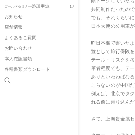
頭トークしていたら
参加申込
ゴールドセミナー
共同制作だったので
お知らせ
でも、それくらいに
日本大使の公用車が
店舗情報
よくあるご質問
昨日本欄で書いたよ
お問い合わせ
置として旅行保険を
本人確認書類
テール・リスクを考
筆者程度でも、テー
各種書類ダウンロード
ありといわねばなる
こらないのが中国だ
例えば、北京でタク
れる前に乗り込んだ
さて、上海貴金属セ