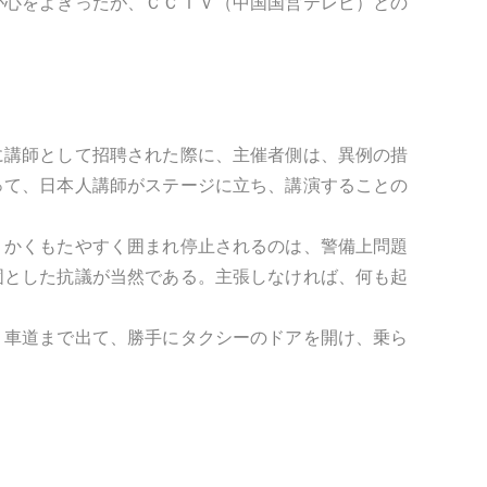
が心をよぎったが、ＣＣＴＶ（中国国営テレビ）との
に講師として招聘された際に、主催者側は、異例の措
って、日本人講師がステージに立ち、講演することの
、かくもたやすく囲まれ停止されるのは、警備上問題
固とした抗議が当然である。主張しなければ、何も起
。車道まで出て、勝手にタクシーのドアを開け、乗ら