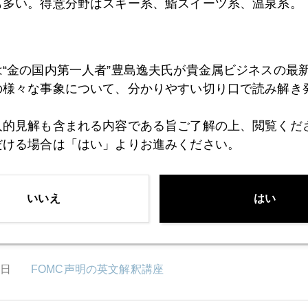
も多い。得意分野はスキー系、鮨スイーツ系、温泉系。
9日
米共和党、金本位制導入へ動く
は“金の国内第一人者”豊島逸夫氏が貴金属ビジネスの最
8日
日中領土問題のテール・リスク
の様々な事象について、分かりやすい切り口で読み解き
人的見解も含まれる内容である旨ご了解の上、閲覧くだ
だける場合は「はい」よりお進みください。
7日
現地で感じた領土問題
いいえ
はい
4日
投資も結婚も長期保有！
3日
FOMC声明の英文解釈講座