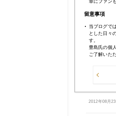
章にファン
2012年08月2
留意事項
当ブログで
2012年08月2
とした日々
す。
豊島氏の個
ご了解いた
2012年08月2
2012年08月2
2012年08月2