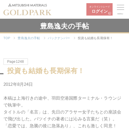
オンライントレード
ログイン
MENU
豊島逸夫の手帖
TOP
豊島逸夫の手帖
バックナンバー
投資も結婚も長期保有！
Page1248
投資も結婚も長期保有！
2012年8月24日
本稿は上海行きの途中、羽田空港国際ターミナル・ラウンジ
で執筆中。
タイトルの「名言」は、先日のアラサー女子たちとの座談会
で飛び出した。バツイチの著者には沁みる言葉だ（笑）。
「恋愛では、急騰の後に急落あり」、これも激しく同意！