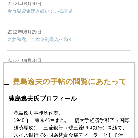
2012年08月30日
金市場資金流入続いている証拠
2012年08月29日
米共和党、金本位制導入へ動く
2012年08月28日
日中領土問題のテール・リスク
豊島逸夫の手帖の閲覧にあたって
2012年08月27日
現地で感じた領土問題
豊島逸夫氏プロフィール
豊島逸夫事務所代表。
2012年08月24日
1948年、東京都生まれ。一橋大学経済学部卒（国際
投資も結婚も長期保有！
経済専攻）。三菱銀行（現三菱UFJ銀行）を経て、
スイス銀行で外国為替貴金属ディーラーとして活