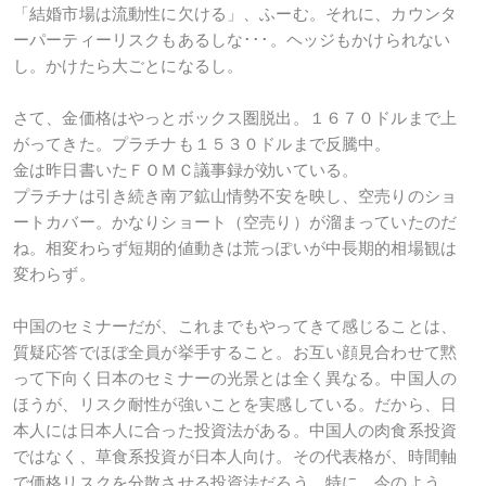
「結婚市場は流動性に欠ける」、ふーむ。それに、カウンタ
ーパーティーリスクもあるしな･･･。ヘッジもかけられない
し。かけたら大ごとになるし。
さて、金価格はやっとボックス圏脱出。１６７０ドルまで上
がってきた。プラチナも１５３０ドルまで反騰中。
金は昨日書いたＦＯＭＣ議事録が効いている。
プラチナは引き続き南ア鉱山情勢不安を映し、空売りのショ
ートカバー。かなりショート（空売り）が溜まっていたのだ
ね。相変わらず短期的値動きは荒っぽいが中長期的相場観は
変わらず。
中国のセミナーだが、これまでもやってきて感じることは、
質疑応答でほぼ全員が挙手すること。お互い顔見合わせて黙
って下向く日本のセミナーの光景とは全く異なる。中国人の
ほうが、リスク耐性が強いことを実感している。だから、日
本人には日本人に合った投資法がある。中国人の肉食系投資
ではなく、草食系投資が日本人向け。その代表格が、時間軸
で価格リスクを分散させる投資法だろう。特に、今のよう