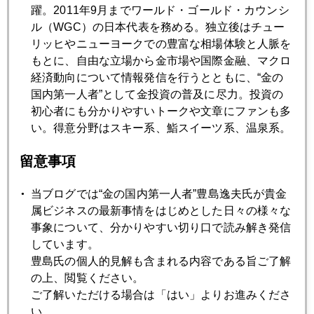
躍。2011年9月までワールド・ゴールド・カウンシ
2012年08月23日
ル（WGC）の日本代表を務める。独立後はチュー
FOMC声明の英文解釈講座
リッヒやニューヨークでの豊富な相場体験と人脈を
もとに、自由な立場から金市場や国際金融、マクロ
経済動向について情報発信を行うとともに、“金の
2012年08月22日
国内第一人者”として金投資の普及に尽力。投資の
消費税増税で金が儲かるってホント？
初心者にも分かりやすいトークや文章にファンも多
い。得意分野はスキー系、鮨スイーツ系、温泉系。
2012年08月21日
留意事項
有明の月を待ち出でつるかな
当ブログでは“金の国内第一人者”豊島逸夫氏が貴金
2012年08月20日
属ビジネスの最新事情をはじめとした日々の様々な
中国、世界最大の金鉱会社一部買収へ動く
事象について、分かりやすい切り口で読み解き発信
しています。
豊島氏の個人的見解も含まれる内容である旨ご了解
2012年08月09日
の上、閲覧ください。
大停電と干ばつ - インド経済の弱点
ご了解いただける場合は「はい」よりお進みくださ
い。