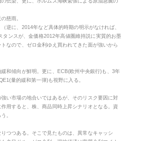
機の伝染、更に、ホルムズ海峡緊張による原油急騰の
天の慈雨。
（逆に、2014年など具体的時期の明示がなければ、
スタンスが、金価格2012年高値圏維持説に実質的お墨
ントなので、ゼロ金利ゆえ買われてきた面が強いから
和傾向が鮮明。更に、ECB(欧州中央銀行)も、3年
E1(量的緩和第一弾)も視野に入る。
の強い市場の地合いではあるが、そのリスク要因に対
に作用すると、株、商品同時上昇シナリオとなる。資
ろう。
なりつつある。そこで見たものは、異常なキャッシ