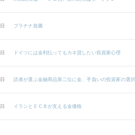
1日
プラチナ急騰
0日
ドイツには金利払ってもカネ貸したい投資家心理
6日
読者が選ぶ金融商品第二位に金、手負いの投資家の選
5日
イランとＥＣＢが支える金価格