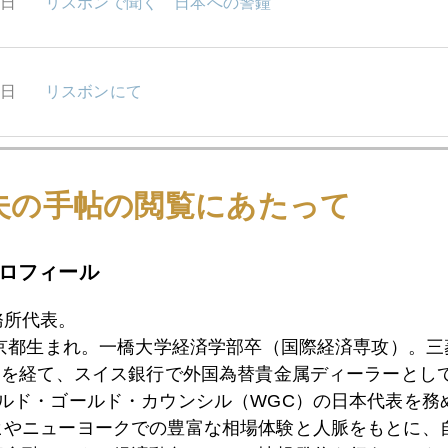
0日
リスボンで聞く 日本への警鐘
7日
リスボンにて
6日
金高騰あと3年、FRBのお墨付き
夫の手帖の閲覧にあたって
ロフィール
4日
ユーロ安で買われ、ユーロ高でも買われ
務所代表。
東京都生まれ。一橋大学経済学部卒（国際経済専攻）。
3日
もしFRB ゼロ金利2014年まで継続となれば
）を経て、スイス銀行で外国為替貴金属ディーラーとして
ールド・ゴールド・カウンシル（WGC）の日本代表を務
ヒやニューヨークでの豊富な相場体験と人脈をもとに、
0日
現地で感じる新興国隙間風