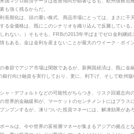
米国マクロ経済データは改善傾向が顕著なるも、欧州債務危
素も強く残るからだ。
利長期化は、頭の重い株式、商品市場にとっては、まさに干
する金価格は、既にこのシナリオを織り込んで反騰している。
しれない。）そもそも、FRBの2013年半ばまでゼロ金利継続
情もある。金は金利を産まないことが最大のウイーク・ポイ
の春節でアジア市場は閑散であるが、新興国経済は、既に金融緩
の銀行向け融資を実行しており、更に、利下げ、そして欧州版Q
シャ・デフォルトなどの可能性がちらつき、リスク回避志向
の世界的金融緩和が、マーケットのセンチメントにはプラス
プンプンするが、凍りついた投資マネーには、解凍効果があ
ポールは、今や世界の富裕層マネーが集まるアジアの拠点と