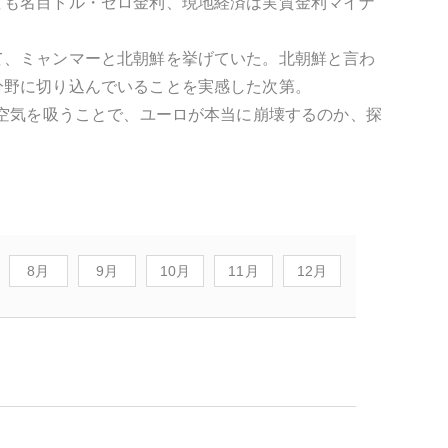
ても名目ドル・ゼロ金利、現地経済は実質金利マイナ
て、ミャンマーと北朝鮮を挙げていた。北朝鮮と言わ
分野に切り込んでいることを実感した次第。
の空気を吸うことで、ユーロが本当に崩壊するのか、探
8月
9月
10月
11月
12月