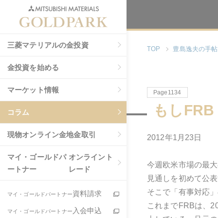
三菱マテリアルの金投資
TOP
豊島逸夫の手帖
金投資を始める
マーケット情報
Page1134
もしFRB
コラム
現物
オンライン金地金取引
2012年1月23日
マイ・ゴールドパ
オンライント
今週欧米市場の最大
ートナー
レード
見通しを初めて公表
そこで「有事対応」
資料請求
マイ・ゴールドパートナー
これまでFRBは、
入会申込
マイ・ゴールドパートナー