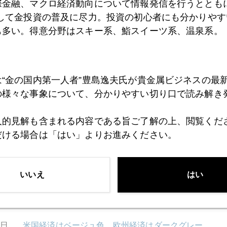
際金融、マクロ経済動向について情報発信を行うとともに
として金投資の普及に尽力。投資の初心者にも分かりやす
も多い。得意分野はスキー系、鮨スイーツ系、温泉系。
8日
世界的金融緩和と欧州危機のせめぎ合い
は“金の国内第一人者”豊島逸夫氏が貴金属ビジネスの最
7日
あなたならどうする？
の様々な事象について、分かりやすい切り口で読み解き
人的見解も含まれる内容である旨ご了解の上、閲覧くだ
だける場合は「はい」よりお進みください。
6日
欧州一斉格下げ、市場は噂で売ってニュースで買い
いいえ
はい
3日
２０１２年投資商品人気Ｎｏ．１は"金"
2日
米国経済はベージュ色、欧州経済はダークグレー