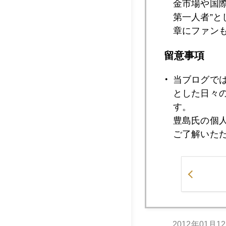
金市場や国
第一人者”
章にファン
2012年01月1
留意事項
当ブログで
2012年01月1
とした日々
す。
豊島氏の個
ご了解いた
2012年01月1
2012年01月1
2012年01月1