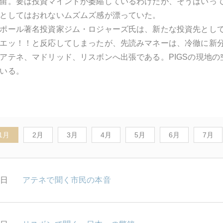
留。要は投資マインドが萎縮しているわけだが、そうはいっ
としてはおれないムズムズ感が漂っていた。
ポール著名投資家ジム・ロジャーズ氏は、新たな投資先とし
エッ！！と反応してしまったが、先読みマネーは、冷徹に新
アテネ、マドリッド、リスボンへ出張である。PIGSの現地
いる。
1月
2月
3月
4月
5月
6月
7月
1日
アテネで聞く市民の本音