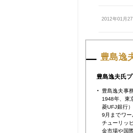
2012年01月2
2012年01月2
豊島逸
2012年01月2
豊島逸夫氏プ
豊島逸夫事
2012年01月2
1948年、
菱UFJ銀行
9月までワ
チューリッ
2012年01月2
金市場や国