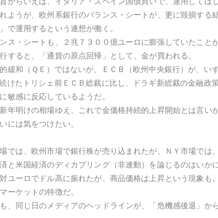
旨からいえば、イタリア・スペイン国債買いで、運用してほ
れようが、欧州系銀行のバランス・シートが、更に毀損する
」で運用するという連想が働く。
ンス・シートも、２兆７３００億ユーロに膨張していたこと
行すると、「通貨の原点回帰」として、金が買われる。
的緩和（ＱＥ）ではないが、ＥＣＢ（欧州中央銀行）が、い
続けたトリシェ前ＥＣＢ総裁に比し、ドラギ新総裁の金融政
に敏感に反応しているようだ。
新年明けの相場ゆえ、これで金価格持続的上昇開始とは言い
いには気をつけたい。
場では、欧州市場で銀行株が売り込まれたが、ＮＹ市場では
済と米国経済のディカプリング（非連動）を論じるのはいか
対ユーロでドル高に振れたが、商品価格は上昇という現象も
マーケットの特徴だ。
も、同じ日のメディアのヘッドラインが、「危機感後退」か