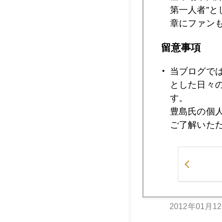
第一人者”
章にファン
2012年01月1
留意事項
当ブログで
2012年01月1
とした日々
す。
豊島氏の個
2012年01月1
ご了解いた
2012年01月1
2012年01月1