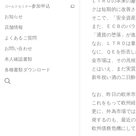
ＬＴＲＯの本来の趣
参加申込
ゴールドセミナー
クは短期的に改善さ
お知らせ
そこで、「安全資産
また、ＥＣＢのバラ
店舗情報
「通貨の堕落」が進
よくあるご質問
なお、ＬＴＲＯは量
お問い合わせ
なに、ＱＥを拒否し
本人確認書類
金市場は、その兆候
とはいえ、まだ実質
各種書類ダウンロード
新年祝い酒の二日酔
なお、昨日の欧米市
これをもって欧州経
更に、外為市場では
発するのも、最近の
欧州債務危機にして