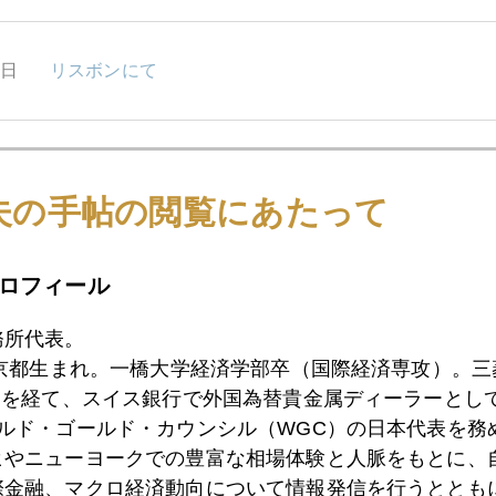
7日
リスボンにて
6日
金高騰あと3年、FRBのお墨付き
夫の手帖の閲覧にあたって
4日
ユーロ安で買われ、ユーロ高でも買われ
ロフィール
務所代表。
3日
もしFRB ゼロ金利2014年まで継続となれば
東京都生まれ。一橋大学経済学部卒（国際経済専攻）。
）を経て、スイス銀行で外国為替貴金属ディーラーとして
ールド・ゴールド・カウンシル（WGC）の日本代表を務
ヒやニューヨークでの豊富な相場体験と人脈をもとに、
0日
現地で感じる新興国隙間風
際金融、マクロ経済動向について情報発信を行うとともに