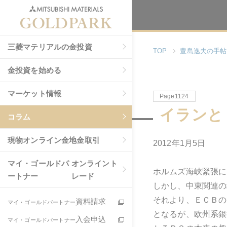
三菱マテリアルの金投資
TOP
豊島逸夫の手帖
金投資を始める
マーケット情報
Page1124
イランと
コラム
現物
オンライン金地金取引
2012年1月5日
マイ・ゴールドパ
オンライント
ホルムズ海峡緊張に
ートナー
レード
しかし、中東関連の
それより、ＥＣＢの
資料請求
マイ・ゴールドパートナー
となるが、欧州系銀
入会申込
マイ・ゴールドパートナー