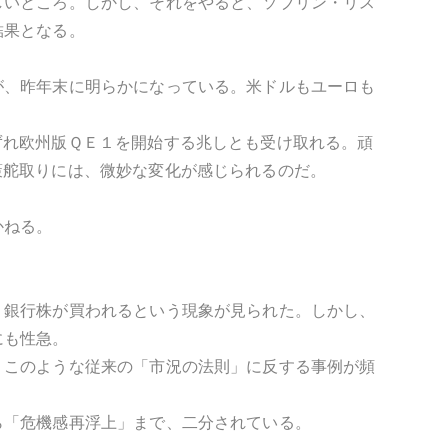
しいところ。しかし、それをやると、ソブリン・リス
結果となる。
が、昨年末に明らかになっている。米ドルもユーロも
ずれ欧州版ＱＥ１を開始する兆しとも受け取れる。頑
策舵取りには、微妙な変化が感じられるのだ。
かねる。
、銀行株が買われるという現象が見られた。しかし、
にも性急。
。このような従来の「市況の法則」に反する事例が頻
ら「危機感再浮上」まで、二分されている。