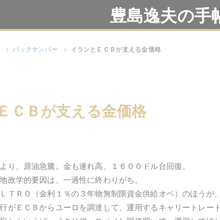
豊島逸夫の手
バックナンバー
イランとＥＣＢが支える金価格
ＥＣＢが支える金価格
より、原油急騰。金も連れ高、１６００ドル台回復。
地政学的要因は、一過性に終わりがち。
ＬＴＲＯ（金利１％の３年物無制限資金供給オペ）のほうが
行がＥＣＢからユーロを調達して、運用するキャリートレー