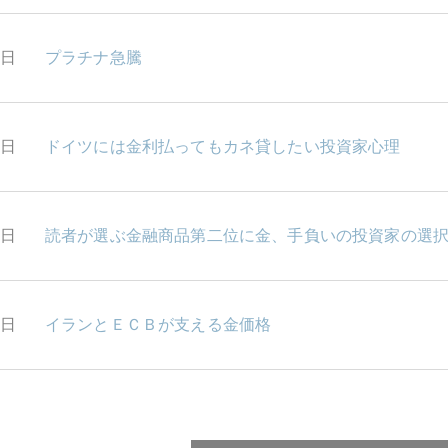
1日
プラチナ急騰
0日
ドイツには金利払ってもカネ貸したい投資家心理
6日
読者が選ぶ金融商品第二位に金、手負いの投資家の選
5日
イランとＥＣＢが支える金価格