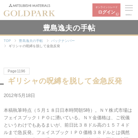
オンライントレード
ログイン
MENU
豊島逸夫の手帖
TOP
豊島逸夫の手帖
バックナンバー
ギリシャの呪縛を脱して金急反発
Page1196
ギリシャの呪縛を脱して金急反発
2012年5月18日
本稿執筆時点（５月１８日日本時間朝5時）。ＮＹ株式市場は
フェイスブックＩＰＯに湧いている。ＮＹ金価格は、ご祝儀
というわけでもあるまいが、前日比３８ドル高の１５７４ド
ルまで急反発。フェイスブックＩＰＯ価格３８ドルとは偶然