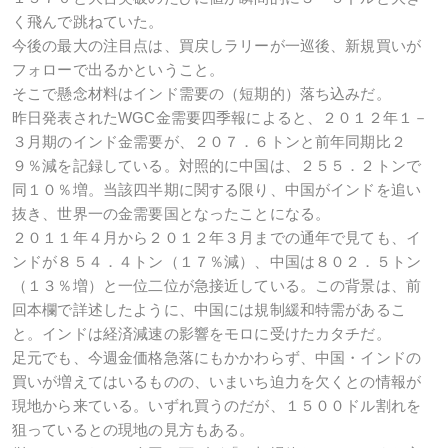
く飛んで跳ねていた。
今後の最大の注目点は、買戻しラリーが一巡後、新規買いが
フォローで出るかということ。
そこで懸念材料はインド需要の（短期的）落ち込みだ。
昨日発表されたWGC金需要四季報によると、２０１２年１－
３月期のインド金需要が、２０７．６トンと前年同期比２
９％減を記録している。対照的に中国は、２５５．２トンで
同１０％増。当該四半期に関する限り、中国がインドを追い
抜き、世界一の金需要国となったことになる。
２０１１年４月から２０１２年３月までの通年で見ても、イ
ンドが８５４．４トン（１７％減）、中国は８０２．５トン
（１３％増）と一位二位が急接近している。この背景は、前
回本欄で詳述したように、中国には規制緩和特需があるこ
と。インドは経済減速の影響をモロに受けたカタチだ。
足元でも、今週金価格急落にもかかわらず、中国・インドの
買いが増えてはいるものの、いまいち迫力を欠くとの情報が
現地から来ている。いずれ買うのだが、１５００ドル割れを
狙っているとの現地の見方もある。