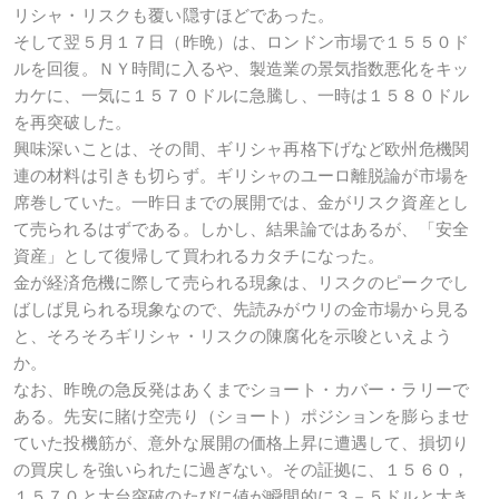
リシャ・リスクも覆い隠すほどであった。
そして翌５月１７日（昨晩）は、ロンドン市場で１５５０ド
ルを回復。ＮＹ時間に入るや、製造業の景気指数悪化をキッ
カケに、一気に１５７０ドルに急騰し、一時は１５８０ドル
を再突破した。
興味深いことは、その間、ギリシャ再格下げなど欧州危機関
連の材料は引きも切らず。ギリシャのユーロ離脱論が市場を
席巻していた。一昨日までの展開では、金がリスク資産とし
て売られるはずである。しかし、結果論ではあるが、「安全
資産」として復帰して買われるカタチになった。
金が経済危機に際して売られる現象は、リスクのピークでし
ばしば見られる現象なので、先読みがウリの金市場から見る
と、そろそろギリシャ・リスクの陳腐化を示唆といえよう
か。
なお、昨晩の急反発はあくまでショート・カバー・ラリーで
ある。先安に賭け空売り（ショート）ポジションを膨らませ
ていた投機筋が、意外な展開の価格上昇に遭遇して、損切り
の買戻しを強いられたに過ぎない。その証拠に、１５６０，
１５７０と大台突破のたびに値が瞬間的に３－５ドルと大き