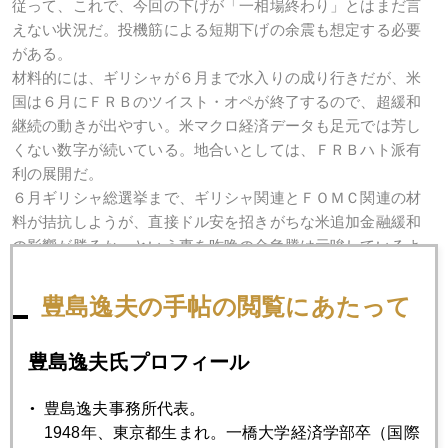
従って、これで、今回の下げが「一相場終わり」とはまだ言
えない状況だ。投機筋による短期下げの余震も想定する必要
がある。
材料的には、ギリシャが６月まで水入りの成り行きだが、米
国は６月にＦＲＢのツイスト・オペが終了するので、超緩和
継続の動きが出やすい。米マクロ経済データも足元では芳し
くない数字が続いている。地合いとしては、ＦＲＢハト派有
利の展開だ。
６月ギリシャ総選挙まで、ギリシャ関連とＦＯＭＣ関連の材
料が拮抗しようが、直接ドル安を招きがちな米追加金融緩和
の影響が勝るか、という事を昨晩の金急騰は示唆しているよ
うだ。
総じて、現在の安値圏を固めつつある段階と見る。
豊島逸夫の手帖の閲覧にあたって
豊島逸夫氏プロフィール
2012年
豊島逸夫事務所代表。
1月
2月
3月
4月
5月
6月
1948年、東京都生まれ。一橋大学経済学部卒（国際