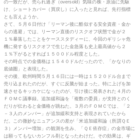
の一致だが、売られ過ぎ（oversold）気味の株・原油に先駆
け、ショートカバー（買戻し）に入ったと見れば、先行指標
とも言えようか。
さて、５月６日付け「リーマン後に酷似する安全資産・金か
らの逃避」では、リーマン直後のリスクオフ状態で金が２
１％暴落したことをケーススタディーに、今回のギリシャ危
機に発するリスクオフで生じた金急落も史上最高値から２
１％下がるとすれば１５００ドル程度とした。
その時点での金価格は１５４０ドルだったので、「かなりの
底値圏」と表現した。
その後、欧州時間５月１６日には一時は１５２０ドル台まで
売り込まれたのだが、すぐに反騰が始まった。特に上げを加
速させるキッカケになったのが、引け後に発表された４月の
ＦＯＭＣ議事録。追加緩和論を「複数の委員」が支持とのく
だりが伝わると金価格が跳ねた。３月のＦＯＭＣでは、「２
－３人のメンバー」が追加緩和支持と表現されていたから
だ。この微妙なニュアンスの差が「米追加緩和論（所謂ＱＥ
３）メンバー増加」の観測を生み、「ＱＥ依存症」の金市場に
は願ってもないカンフル剤となったわけだ。その効果は、ギ