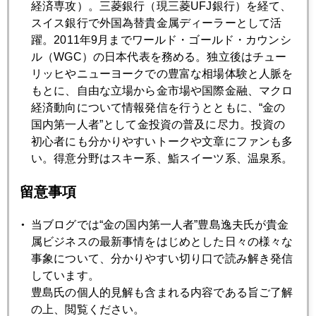
経済専攻）。三菱銀行（現三菱UFJ銀行）を経て、
7月
8月
9月
10月
11月
12月
スイス銀行で外国為替貴金属ディーラーとして活
躍。2011年9月までワールド・ゴールド・カウンシ
ル（WGC）の日本代表を務める。独立後はチュー
2012年05月30日
リッヒやニューヨークでの豊富な相場体験と人脈を
ギリシャ、ユーロ離脱すれば金はどうなる
もとに、自由な立場から金市場や国際金融、マクロ
経済動向について情報発信を行うとともに、“金の
国内第一人者”として金投資の普及に尽力。投資の
2012年05月29日
初心者にも分かりやすいトークや文章にファンも多
欧州債務危機歓迎の米国新婚・仮面夫婦たち
い。得意分野はスキー系、鮨スイーツ系、温泉系。
留意事項
2012年05月25日
親米国が金準備増強の真意
当ブログでは“金の国内第一人者”豊島逸夫氏が貴金
属ビジネスの最新事情をはじめとした日々の様々な
事象について、分かりやすい切り口で読み解き発信
2012年05月24日
しています。
ニューヨークの鯨はフェイスブック？
豊島氏の個人的見解も含まれる内容である旨ご了解
の上、閲覧ください。