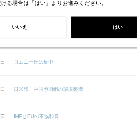
だける場合は「はい」よりお進みください。
5日
経済危機下の資産防衛―円は安全？
いいえ
はい
2日
IMFが入り「おかずが減った」韓国
1日
ロムニー氏は反中
0日
日米印、中国包囲網の環境整備
9日
IMFとEUの不協和音