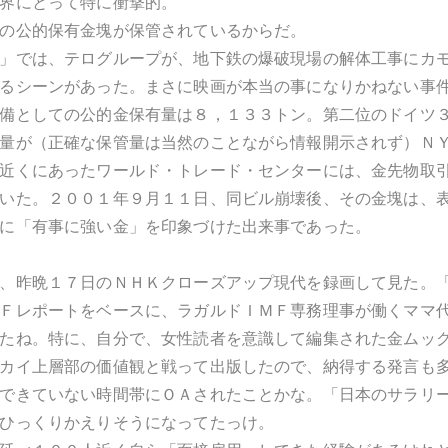
界にとって特に衝撃的。
の公的保有金塊が保管されているからだ。
」では、テログループが、地下鉄の爆破現場の解体工事にカ
るシーンがあった。まさに映画が本当の事になりかねない事
備としての公的金保有量は８，１３３トン。第二位のドイツ
量が（正確な保管量は当然のことながら情報開示されず）Ｎ
近くにあったワールド・トレード・センターには、金先物取
いた。２００１年９月１１日、同ビル崩壊後、その金塊は、
に「有事に強い金」を印象づけた出来事であった。
昨晩１７日のＮＨＫクローズアップ現代を録画して見た。「Can w
Ｆレポートをベースに、ラガルドＩＭＦ専務理事が働くママ
たね。特に、自分で、女性読者を意識して編集された金ムッ
カイ上層部の価値観と戦って出版したので、納得する発言も
できていない時間帯にＯＡされたことかな。「日本のサラリ
ひっくりかえりそうになってたっけ。