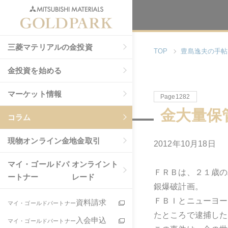
三菱マテリアルの金投資
TOP
豊島逸夫の手帖
金投資を始める
マーケット情報
Page1282
金大量保
コラム
現物
オンライン金地金取引
2012年10月18日
マイ・ゴールドパ
オンライント
ＦＲＢは、２１歳の
ートナー
レード
銀爆破計画。
ＦＢＩとニューヨー
資料請求
マイ・ゴールドパートナー
たところで逮捕した
入会申込
マイ・ゴールドパートナー