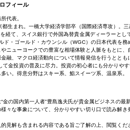
ロフィール
2日
緊縮デモ、ロンドンに飛び火
務所代表。
東京都生まれ。一橋大学経済学部卒（国際経済専攻）。
）を経て、スイス銀行で外国為替貴金属ディーラーとして
9日
中国経済7.4%へ減速、商品市場への影響は？
ールド・ゴールド・カウンシル（WGC）の日本代表を務
ヒやニューヨークでの豊富な相場体験と人脈をもとに、
際金融、マクロ経済動向について情報発信を行うとともに
8日
金大量保管のNY連銀爆破計画阻止
として金投資の普及に尽力。投資の初心者にも分かりやす
も多い。得意分野はスキー系、鮨スイーツ系、温泉系。
7日
金の落下傘 一日在職で３４億円の退職金もらえる仕
は“金の国内第一人者”豊島逸夫氏が貴金属ビジネスの最
の様々な事象について、分かりやすい切り口で読み解き
6日
米中領土問題はサイバー
人的見解も含まれる内容である旨ご了解の上、閲覧くだ