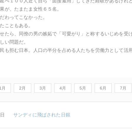
延べ１００人近く自ら「面接雇用」してきた経験があるけれ
果が、たまたま女性６５名。
だわってこなかった。
たこともある。
せたら、同僚の男の嫉妬で「可愛がり」と称するいじめを受
しい問題だ。
民も拒む日本。人口の半分を占める人たちを労働力として活
1月
2月
3月
4月
5月
6月
7月
1日
サンディに飛ばされた日銀