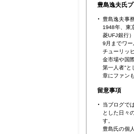
豊島逸夫氏プ
2012年10月2
豊島逸夫事
1948年、
菱UFJ銀行
2012年10月1
9月までワ
チューリッ
金市場や国
2012年10月1
第一人者”
章にファン
2012年10月1
留意事項
当ブログで
とした日々
2012年10月1
す。
豊島氏の個