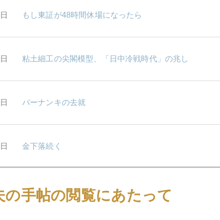
0日
もし東証が48時間休場になったら
6日
粘土細工の尖閣模型、「日中冷戦時代」の兆し
5日
バーナンキの去就
4日
金下落続く
3日
4インチ画面上の「仁義なき戦い」
夫の手帖の閲覧にあたって