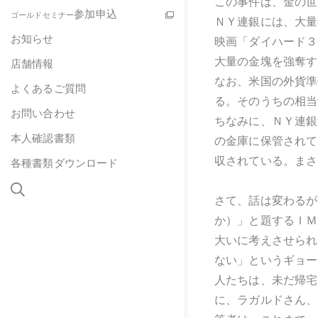
この事件は、金の世
参加申込
ゴールドセミナー
ＮＹ連銀には、大量
お知らせ
映画「ダイハード３
大量の金塊を強奪す
店舗情報
なお、米国の外貨準
よくあるご質問
る。そのうちの相当
お問い合わせ
ちなみに、ＮＹ連銀
本人確認書類
の金庫に保管されて
収されている。まさ
各種書類ダウンロード
さて、話は変わるが、
か）」と題するＩＭ
大いに考えさせられ
ない」というギョー
人たちは、未だ帰宅
に、ラガルドさん、