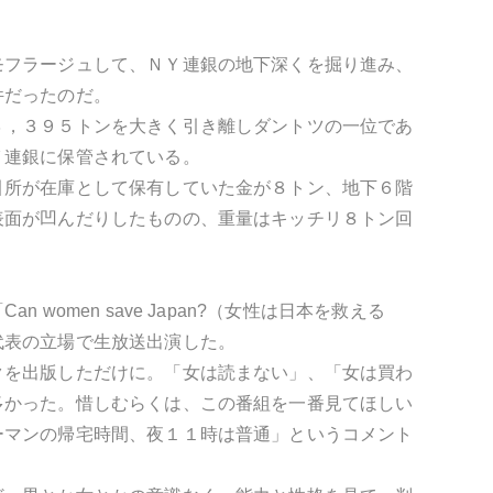
モフラージュして、ＮＹ連銀の地下深くを掘り進み、
件だったのだ。
３，３９５トンを大きく引き離しダントツの一位であ
Ｙ連銀に保管されている。
引所が在庫として保有していた金が８トン、地下６階
表面が凹んだりしたものの、重量はキッチリ８トン回
omen save Japan?（女性は日本を救える
代表の立場で生放送出演した。
クを出版しただけに。「女は読まない」、「女は買わ
多かった。惜しむらくは、この番組を一番見てほしい
ーマンの帰宅時間、夜１１時は普通」というコメント