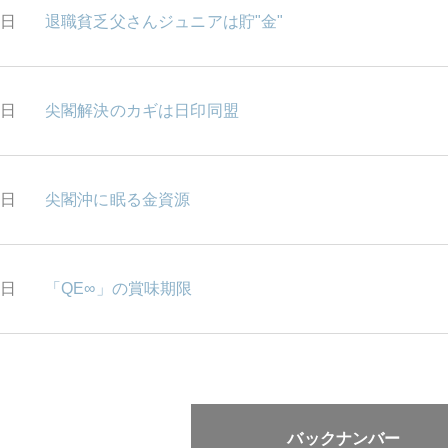
5日
退職貧乏父さんジュニアは貯"金"
4日
尖閣解決のカギは日印同盟
3日
尖閣沖に眠る金資源
2日
「QE∞」の賞味期限
バックナンバー