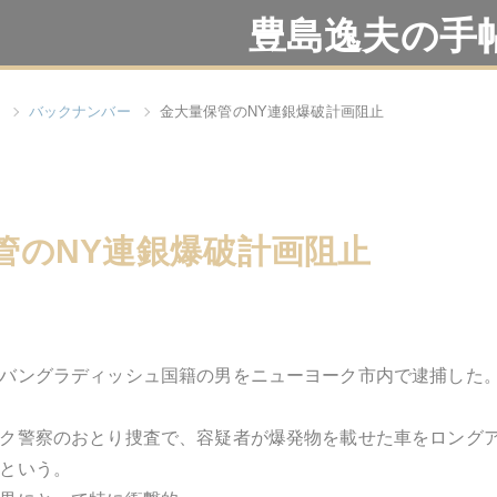
豊島逸夫の手
バックナンバー
金大量保管のNY連銀爆破計画阻止
管のNY連銀爆破計画阻止
バングラディッシュ国籍の男をニューヨーク市内で逮捕した
ク警察のおとり捜査で、容疑者が爆発物を載せた車をロング
という。