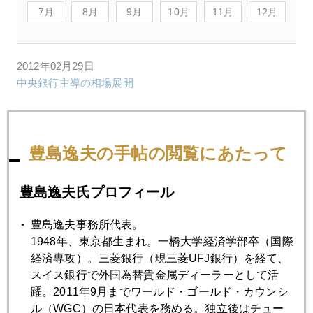
7月
8月
9月
10月
11月
12月
2012年02月29日
中央銀行主導の相場展開
2012年02月27日
年金運用最前線からのレポート
豊島逸夫の手帖の閲覧にあたって
豊島逸夫氏プロフィール
2012年02月24日
日経プラスワンセミナー開催
豊島逸夫事務所代表。
1948年、東京都生まれ。一橋大学経済学部卒（国際
経済専攻）。三菱銀行（現三菱UFJ銀行）を経て、
2012年02月23日
スイス銀行で外国為替貴金属ディーラーとして活
アテネからホルムズ海峡に飛び火
躍。2011年9月までワールド・ゴールド・カウンシ
ル（WGC）の日本代表を務める。独立後はチュー