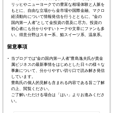
2012年02月22日
リッヒやニューヨークでの豊富な相場体験と人脈を
ギリシャ支援合意で金、プラチナ急騰
もとに、自由な立場から金市場や国際金融、マクロ
経済動向について情報発信を行うとともに、“金の
国内第一人者”として金投資の普及に尽力。投資の
2012年02月20日
初心者にも分かりやすいトークや文章にファンも多
ギリシャ救済―キリギリスはアリになれない
い。得意分野はスキー系、鮨スイーツ系、温泉系。
留意事項
2012年02月17日
日本株 メルトダウンからメルトアップへ？
当ブログでは“金の国内第一人者”豊島逸夫氏が貴金
属ビジネスの最新事情をはじめとした日々の様々な
事象について、分かりやすい切り口で読み解き発信
2012年02月16日
しています。
高血圧の米国経済、低血圧の日本経済
豊島氏の個人的見解も含まれる内容である旨ご了解
の上、閲覧ください。
ご了解いただける場合は「はい」よりお進みくださ
2012年02月15日
い。
ポールソン 金売却継続