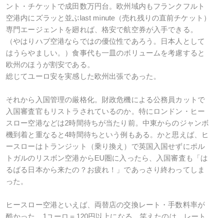
ント・チケットで成田数万円台。欧州域内もフランクフルト
空港内にズラッと並ぶlast minute（売れ残りの直前チケット）
専門エージェントを廻れば、格安で航空券が入手できる。
（やはりハブ空港ならではの優位性であろう。日本人として
はうらやましい。）食事代も一皿のボリュームを考慮すると
欧州のほうが割安である。
総じてユーロ安を実感した欧州出張であった。
それから入国管理の厳格化。財政危機による公務員カットで
入国審査官もリストラされているのか。特にロンドン・ヒー
スロー空港などは2時間待ちが当たり前。中東からのジャンボ
機到着と重なると4時間待ちという例もある。かと思えば、ヒ
ースローはトランジット（乗り換え）で英国入国せずにポル
トガルのリスボン空港からEU圏に入ったら、入国審査も「は
るばる日本から来たの？お疲れ！」であっさり終わってしま
った。
ヒースロー空港といえば、両替店の交換レート・手数料率が
酷かった。1ユーロ＝120円以上になる。笑えたのは、レート