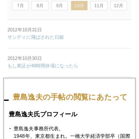
7月
8月
9月
10月
11月
12月
2012年10月31日
サンディに飛ばされた日銀
2012年10月30日
もし東証が48時間休場になったら
2012年10月26日
粘土細工の尖閣模型、「日中冷戦時代」の兆し
豊島逸夫の手帖の閲覧にあたって
豊島逸夫氏プロフィール
2012年10月25日
バーナンキの去就
豊島逸夫事務所代表。
1948年、東京都生まれ。一橋大学経済学部卒（国際