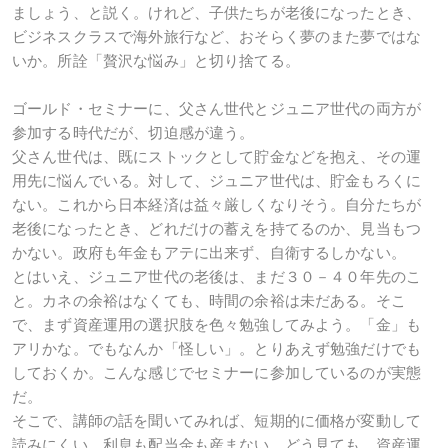
ましょう、と説く。けれど、子供たちが老後になったとき、
ビジネスクラスで海外旅行など、おそらく夢のまた夢ではな
いか。所詮「贅沢な悩み」と切り捨てる。
ゴールド・セミナーに、父さん世代とジュニア世代の両方が
参加する時代だが、切迫感が違う。
父さん世代は、既にストックとして貯金などを抱え、その運
用先に悩んでいる。対して、ジュニア世代は、貯金もろくに
ない。これから日本経済は益々厳しくなりそう。自分たちが
老後になったとき、どれだけの蓄えを持てるのか、見当もつ
かない。政府も年金もアテに出来ず、自衛するしかない。
とはいえ、ジュニア世代の老後は、まだ３０－４０年先のこ
と。カネの余裕はなくても、時間の余裕は未だある。そこ
で、まず資産運用の選択肢を色々勉強してみよう。「金」も
アリかな。でもなんか「怪しい」。とりあえず勉強だけでも
しておくか。こんな感じでセミナーに参加しているのが実態
だ。
そこで、講師の話を聞いてみれば、短期的に価格が変動して
読みにくい。利息も配当金も産まない。どう見ても、資産運