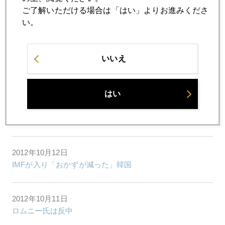
ご了解いただける場合は「はい」よりお進みくださ
2012年10月17日
い。
金の落下傘 一日在職で３４億円の退職金もらえる仕組み
いいえ
2012年10月16日
米中領土問題はサイバー
はい
2012年10月15日
経済危機下の資産防衛―円は安全？
2012年10月12日
IMFが入り「おかずが減った」韓国
2012年10月11日
ロムニー氏は反中