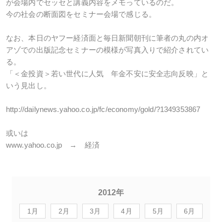
が会場内でセッセと講義内容をメモっているのだ。
今の社会の断面図をセミナー会場で感じる。
なお、本日のヤフー経済面と毎日新聞朝刊に筆者の丸の内オ
アゾでの出版記念セミナーの模様が写真入りで紹介されてい
る。
「＜金投資＞若い世代に人気 年金不安に安全志向反映」と
いう見出し。
http://dailynews.yahoo.co.jp/fc/economy/gold/?1349353867
或いは
www.yahoo.co.jp → 経済
2012年
1月
2月
3月
4月
5月
6月