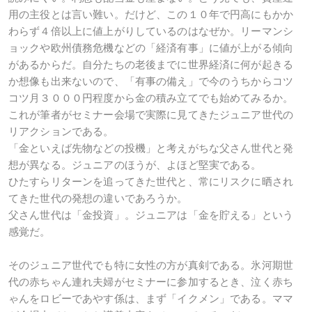
用の主役とは言い難い。だけど、この１０年で円高にもかか
わらず４倍以上に値上がりしているのはなぜか。リーマンシ
ョックや欧州債務危機などの「経済有事」に値が上がる傾向
があるからだ。自分たちの老後までに世界経済に何が起きる
か想像も出来ないので、「有事の備え」で今のうちからコツ
コツ月３０００円程度から金の積み立てでも始めてみるか。
これが筆者がセミナー会場で実際に見てきたジュニア世代の
リアクションである。
「金といえば先物などの投機」と考えがちな父さん世代と発
想が異なる。ジュニアのほうが、よほど堅実である。
ひたすらリターンを追ってきた世代と、常にリスクに晒され
てきた世代の発想の違いであろうか。
父さん世代は「金投資」。ジュニアは「金を貯える」という
感覚だ。
そのジュニア世代でも特に女性の方が真剣である。氷河期世
代の赤ちゃん連れ夫婦がセミナーに参加するとき、泣く赤ち
ゃんをロビーであやす係は、まず「イクメン」である。ママ