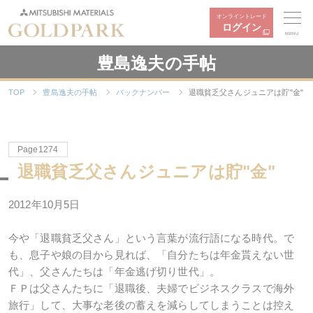
オンライントレード
ログイン
MENU
豊島逸夫の手帖
TOP
豊島逸夫の手帖
バックナンバー
退職貧乏父さんジュニアは貯"金"
Page1274
退職貧乏父さんジュニアは貯"金"
2012年10月5日
今や「退職貧乏父さん」という言葉が流行語になる時代。で
も、息子や娘の目から見れば、「自分たちは年金貰えない世
代」、父さんたちは「年金逃げ切り世代」。
ＦＰは父さんたちに「退職後、夫婦でビジネスクラスで海外
旅行」して、大事な老後の蓄えを減らしてしまうことは控え