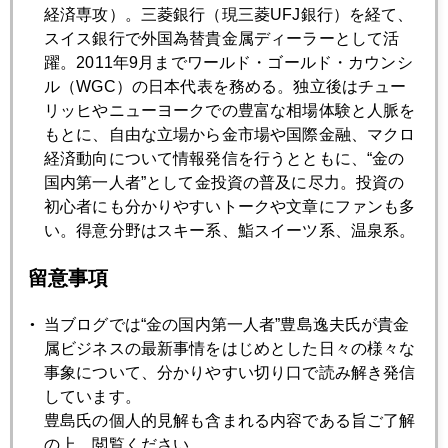
経済専攻）。三菱銀行（現三菱UFJ銀行）を経て、
2012年10月24日
スイス銀行で外国為替貴金属ディーラーとして活
金下落続く
躍。2011年9月までワールド・ゴールド・カウンシ
ル（WGC）の日本代表を務める。独立後はチュー
2012年10月23日
リッヒやニューヨークでの豊富な相場体験と人脈を
4インチ画面上の「仁義なき戦い」
もとに、自由な立場から金市場や国際金融、マクロ
経済動向について情報発信を行うとともに、“金の
国内第一人者”として金投資の普及に尽力。投資の
2012年10月22日
初心者にも分かりやすいトークや文章にファンも多
緊縮デモ、ロンドンに飛び火
い。得意分野はスキー系、鮨スイーツ系、温泉系。
留意事項
2012年10月19日
中国経済7.4%へ減速、商品市場への影響は？
当ブログでは“金の国内第一人者”豊島逸夫氏が貴金
属ビジネスの最新事情をはじめとした日々の様々な
事象について、分かりやすい切り口で読み解き発信
2012年10月18日
しています。
金大量保管のNY連銀爆破計画阻止
豊島氏の個人的見解も含まれる内容である旨ご了解
の上、閲覧ください。