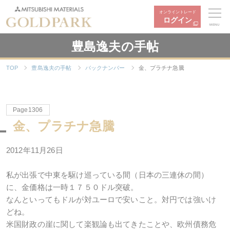
オンライントレード
ログイン
MENU
豊島逸夫の手帖
TOP
豊島逸夫の手帖
バックナンバー
金、プラチナ急騰
Page1306
金、プラチナ急騰
2012年11月26日
私が出張で中東を駆け巡っている間（日本の三連休の間）
に、金価格は一時１７５０ドル突破。
なんといってもドルが対ユーロで安いこと。対円では強いけ
どね。
米国財政の崖に関して楽観論も出てきたことや、欧州債務危