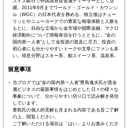
スイス銀行で外国為替貴金属ディーラーとして活
躍。2011年9月までワールド・ゴールド・カウンシ
ル（WGC）の日本代表を務める。独立後はチュー
リッヒやニューヨークでの豊富な相場体験と人脈を
もとに、自由な立場から金市場や国際金融、マクロ
経済動向について情報発信を行うとともに、“金の
国内第一人者”として金投資の普及に尽力。投資の
初心者にも分かりやすいトークや文章にファンも多
い。得意分野はスキー系、鮨スイーツ系、温泉系。
インド人の赤ちゃん。耳に注目。金のピアスが。ブレスも。
留意事項
当ブログでは“金の国内第一人者”豊島逸夫氏が貴金
2012年
属ビジネスの最新事情をはじめとした日々の様々な
1月
2月
3月
4月
5月
6月
事象について、分かりやすい切り口で読み解き発信
しています。
7月
8月
9月
10月
11月
12月
豊島氏の個人的見解も含まれる内容である旨ご了解
の上、閲覧ください。
ご了解いただける場合は「はい」よりお進みくださ
2012年11月30日