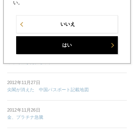
い。
ファンドの円安陽動作戦に気をつけよう
いいえ
2012年11月29日
中国二人っ子政策へ転換の兆し
はい
2012年11月28日
中東で金が売れるワケ
2012年11月27日
尖閣が消えた 中国パスポート記載地図
2012年11月26日
金、プラチナ急騰