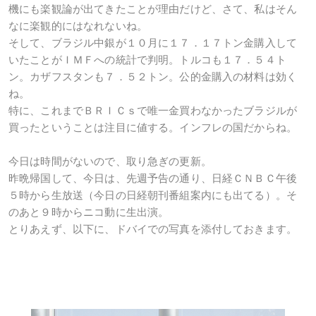
機にも楽観論が出てきたことが理由だけど、さて、私はそん
なに楽観的にはなれないね。
そして、ブラジル中銀が１０月に１７．１７トン金購入して
いたことがＩＭＦへの統計で判明。トルコも１７．５４ト
ン。カザフスタンも７．５２トン。公的金購入の材料は効く
ね。
特に、これまでＢＲＩＣｓで唯一金買わなかったブラジルが
買ったということは注目に値する。インフレの国だからね。
今日は時間がないので、取り急ぎの更新。
昨晩帰国して、今日は、先週予告の通り、日経ＣＮＢＣ午後
５時から生放送（今日の日経朝刊番組案内にも出てる）。そ
のあと９時からニコ動に生出演。
とりあえず、以下に、ドバイでの写真を添付しておきます。