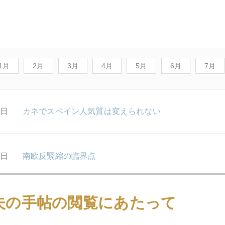
1月
2月
3月
4月
5月
6月
7月
8日
カネでスペイン人気質は変えられない
7日
南欧反緊縮の臨界点
夫の手帖の閲覧にあたって
6日
スペインの「ねずみ小僧」は市長