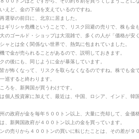
８００トンほどですから、その約６割を買ってしまうことに
いえど、金の下値を支えているのですね。
再選挙の前日に、北京に居ました。
はギリシャ危機ということで、リスク回避の売りで、株も金
大のゴールド・ショップは大混雑で、多くの人が「価格が安
シャとは全く関係ない世界で、熱気に包まれていました。
機で金が売られることがあるので、説明しておきます。
クの後にも、同じように金が暴落しています。
皆が怖くなって、リスクを取らなくなるのですね。株でも金
一巡すると終わります。
ころを、新興国が買うわけです。
は個人投資家に加えて、最近は、中国、ロシア、インド、韓
州の政府が金を毎年５００トン以上、大量に売却して、金価
は、新興国政府が４００トン以上の金を買っています。
ンの売りから４００トンの買いに転じたことは、その差が９