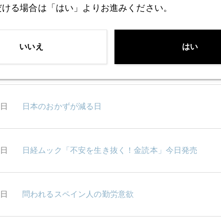
だける場合は「はい」よりお進みください。
3日
ユーザーも投資家もFB疲れ？
いいえ
はい
2日
危機的状況の日中関係、付き合いの勘所は
1日
日本のおかずが減る日
0日
日経ムック「不安を生き抜く！金読本」今日発売
7日
問われるスペイン人の勤労意欲