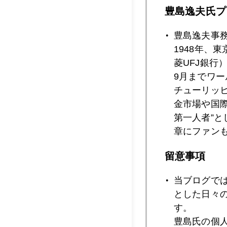
豊島逸夫氏プ
2012年09月2
豊島逸夫事
1948年、
菱UFJ銀行
2012年09月2
9月までワ
チューリッ
金市場や国
2012年09月2
第一人者”
章にファン
留意事項
2012年09月1
当ブログで
とした日々
2012年09月1
す。
豊島氏の個