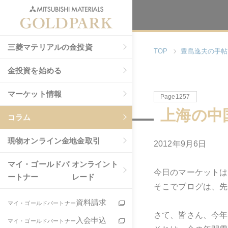
三菱マテリアルの金投資
TOP
豊島逸夫の手帖
金投資を始める
マーケット情報
Page1257
上海の中
コラム
現物
オンライン金地金取引
2012年9月6日
マイ・ゴールドパ
オンライント
今日のマーケットは
ートナー
レード
そこでブログは、先
資料請求
マイ・ゴールドパートナー
さて、皆さん、今年
入会申込
マイ・ゴールドパートナー