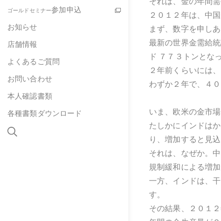
それは、金の年間需
参加申込
ゴールドセミナー
２０１２年は、中国
お知らせ
まず、数字を申しあ
最新の世界金需給統
店舗情報
ド ７７３トンとな
よくあるご質問
２年前くらいには、
お問い合わせ
わずか２年で、４０
本人確認書類
いま、欧米の金市場
各種書類ダウンロード
たしかにインドはか
り、増加すると見込
それは、なぜか。中
規制緩和による増加
一方、インドは、干
す。
その結果、２０１２