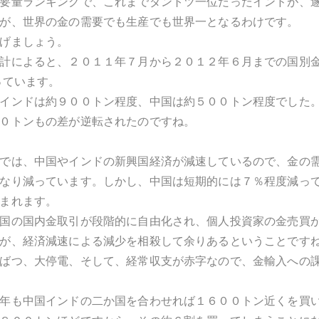
要量ランキングで、これまでダントツ一位だったインドが、
が、世界の金の需要でも生産でも世界一となるわけです。
げましょう。
計によると、２０１１年７月から２０１２年６月までの国別金
っています。
インドは約９００トン程度、中国は約５００トン程度でした
０トンもの差が逆転されたのですね。
では、中国やインドの新興国経済が減速しているので、金の
なり減っています。しかし、中国は短期的には７％程度減っ
まれます。
国の国内金取引が段階的に自由化され、個人投資家の金売買
が、経済減速による減少を相殺して余りあるということです
ばつ、大停電、そして、経常収支が赤字なので、金輸入への
年も中国インドの二か国を合わせれば１６００トン近くを買