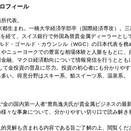
ロフィール
4日
ギリシャ・スペインが再びマーケットの波乱要因に
務所代表。
東京都生まれ。一橋大学経済学部卒（国際経済専攻）。
）を経て、スイス銀行で外国為替貴金属ディーラーとして
1日
QE∞
ールド・ゴールド・カウンシル（WGC）の日本代表を務
ヒやニューヨークでの豊富な相場体験と人脈をもとに、
際金融、マクロ経済動向について情報発信を行うとともに
0日
お粗末な欧米の領土問題認識
として金投資の普及に尽力。投資の初心者にも分かりやす
も多い。得意分野はスキー系、鮨スイーツ系、温泉系。
9日
米国債保有、中国増加、日本減少
は“金の国内第一人者”豊島逸夫氏が貴金属ビジネスの最
の様々な事象について、分かりやすい切り口で読み解き
4日
QE4も視野に
人的見解も含まれる内容である旨ご了解の上、閲覧くだ