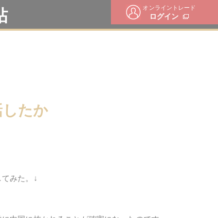
オンライントレード
帖
ログイン
話したか
てみた。↓