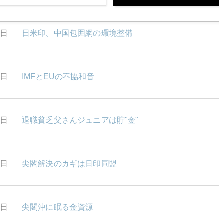
0日
日米印、中国包囲網の環境整備
9日
IMFとEUの不協和音
5日
退職貧乏父さんジュニアは貯"金"
4日
尖閣解決のカギは日印同盟
3日
尖閣沖に眠る金資源