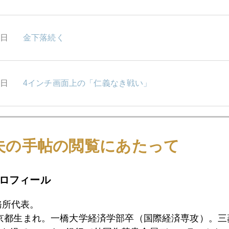
4日
金下落続く
3日
4インチ画面上の「仁義なき戦い」
2日
緊縮デモ、ロンドンに飛び火
夫の手帖の閲覧にあたって
9日
中国経済7.4%へ減速、商品市場への影響は？
ロフィール
務所代表。
東京都生まれ。一橋大学経済学部卒（国際経済専攻）。
8日
金大量保管のNY連銀爆破計画阻止