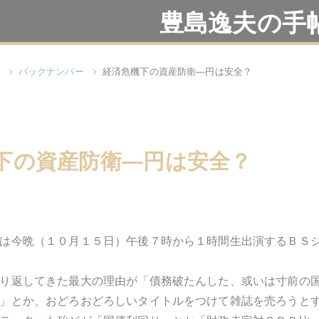
豊島逸夫の手
バックナンバー
経済危機下の資産防衛―円は安全？
下の資産防衛―円は安全？
は今晩（１０月１５日）午後７時から１時間生出演するＢＳジャ
り返してきた最大の理由が「債務破たんした、或いは寸前の
」とか、おどろおどろしいタイトルをつけて雑誌を売ろうと