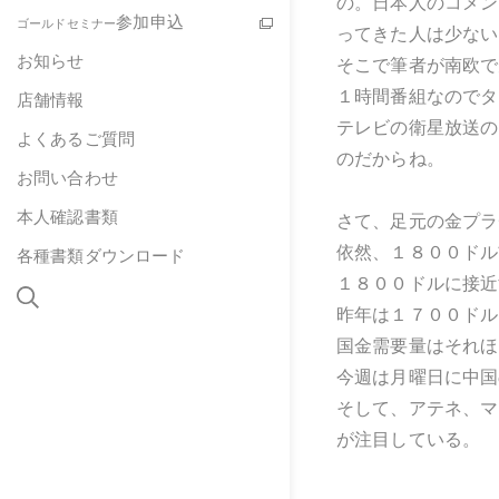
の。日本人のコメン
参加申込
ゴールドセミナー
ってきた人は少ない
お知らせ
そこで筆者が南欧で
１時間番組なのでタ
店舗情報
テレビの衛星放送の
よくあるご質問
のだからね。
お問い合わせ
本人確認書類
さて、足元の金プラ
依然、１８００ドル
各種書類ダウンロード
１８００ドルに接近
昨年は１７００ドル
国金需要量はそれほ
今週は月曜日に中国
そして、アテネ、マ
が注目している。