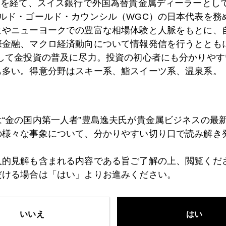
）を経て、スイス銀行で外国為替貴金属ディーラーとして
ールド・ゴールド・カウンシル（WGC）の日本代表を務
ヒやニューヨークでの豊富な相場体験と人脈をもとに、
7日
金の落下傘 一日在職で３４億円の退職金もらえる仕
際金融、マクロ経済動向について情報発信を行うとともに
として金投資の普及に尽力。投資の初心者にも分かりやす
も多い。得意分野はスキー系、鮨スイーツ系、温泉系。
6日
米中領土問題はサイバー
は“金の国内第一人者”豊島逸夫氏が貴金属ビジネスの最
5日
経済危機下の資産防衛―円は安全？
の様々な事象について、分かりやすい切り口で読み解き
人的見解も含まれる内容である旨ご了解の上、閲覧くだ
2日
IMFが入り「おかずが減った」韓国
だける場合は「はい」よりお進みください。
いいえ
はい
1日
ロムニー氏は反中