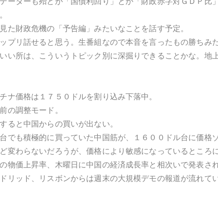
テーターも殆どが「国債利回り」とか「財政赤字対ＧＤＰ比
。
見た財政危機の「予告編」みたいなことを話す予定。
ップリ話せると思う。生番組なので本音を言ったもの勝ちみ
いい所は、こういうトピック別に深掘りできることかな。地
チナ価格は１７５０ドルを割り込み下落中。
前の調整モード。
すると中国からの買いが出ない。
台でも積極的に買っていた中国筋が、１６００ドル台に価格
ど変わらないだろうが、価格により敏感になっているところ
の物価上昇率、木曜日に中国の経済成長率と相次いで発表さ
ドリッド、リスボンからは週末の大規模デモの報道が流れて