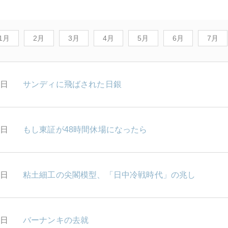
1月
2月
3月
4月
5月
6月
7月
1日
サンディに飛ばされた日銀
0日
もし東証が48時間休場になったら
6日
粘土細工の尖閣模型、「日中冷戦時代」の兆し
5日
バーナンキの去就