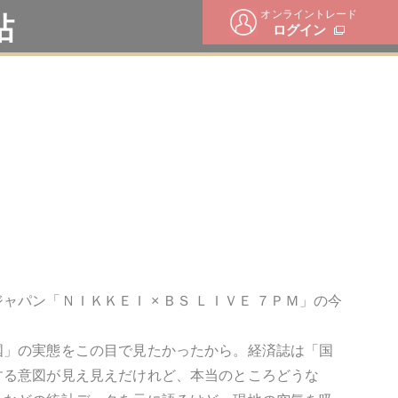
オンライントレード
帖
ログイン
パン「ＮＩＫＫＥＩ × ＢＳ ＬＩＶＥ ７ＰＭ」の今
国」の実態をこの目で見たかったから。経済誌は「国
する意図が見え見えだけれど、本当のところどうな