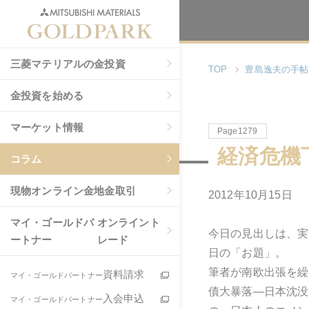
三菱マテリアルの金投資
TOP
豊島逸夫の手帖
金投資を始める
マーケット情報
Page1279
経済危機
コラム
現物
オンライン金地金取引
2012年10月15日
マイ・ゴールドパ
オンライント
今日の見出しは、実
ートナー
レード
日の「お題」。
筆者が南欧出張を繰
資料請求
マイ・ゴールドパートナー
債大暴落―日本沈没
入会申込
マイ・ゴールドパートナー