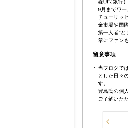
菱UFJ銀行
9月までワ
チューリッ
2012年10月1
金市場や国
第一人者”
章にファン
2012年10月1
留意事項
当ブログで
2012年10月1
とした日々
す。
豊島氏の個
2012年10月1
ご了解いた
2012年10月1