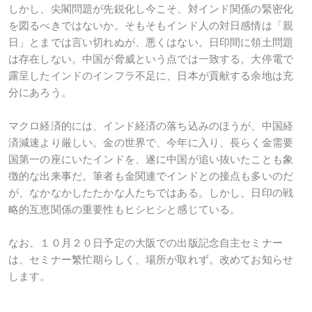
しかし、尖閣問題が先鋭化し今こそ、対インド関係の緊密化
を図るべきではないか。そもそもインド人の対日感情は「親
日」とまでは言い切れぬが、悪くはない。日印間に領土問題
は存在しない。中国が脅威という点では一致する。大停電で
露呈したインドのインフラ不足に、日本が貢献する余地は充
分にあろう。
マクロ経済的には、インド経済の落ち込みのほうが、中国経
済減速より厳しい。金の世界で、今年に入り、長らく金需要
国第一の座にいたインドを、遂に中国が追い抜いたことも象
徴的な出来事だ。筆者も金関連でインドとの接点も多いのだ
が、なかなかしたたかな人たちではある。しかし、日印の戦
略的互恵関係の重要性もヒシヒシと感じている。
なお、１０月２０日予定の大阪での出版記念自主セミナー
は、セミナー繁忙期らしく、場所が取れず。改めてお知らせ
します。