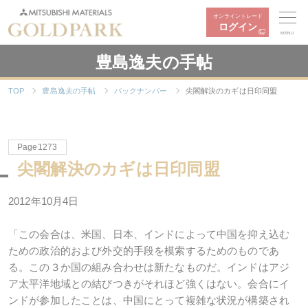
オンライントレード
ログイン
MENU
豊島逸夫の手帖
TOP
豊島逸夫の手帖
バックナンバー
尖閣解決のカギは日印同盟
Page1273
尖閣解決のカギは日印同盟
2012年10月4日
「この会合は、米国、日本、インドによって中国を抑え込む
ための政治的および外交的手段を模索するためのものであ
る。この３か国の組み合わせは新たなものだ。インドはアジ
ア太平洋地域との結びつきがそれほど強くはない。会合にイ
ンドが参加したことは、中国にとって複雑な状況が構築され