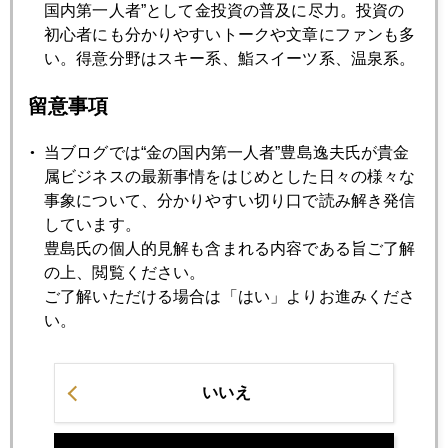
国内第一人者”として金投資の普及に尽力。投資の
2012年10月25日
初心者にも分かりやすいトークや文章にファンも多
バーナンキの去就
い。得意分野はスキー系、鮨スイーツ系、温泉系。
留意事項
2012年10月24日
金下落続く
当ブログでは“金の国内第一人者”豊島逸夫氏が貴金
属ビジネスの最新事情をはじめとした日々の様々な
事象について、分かりやすい切り口で読み解き発信
2012年10月23日
しています。
4インチ画面上の「仁義なき戦い」
豊島氏の個人的見解も含まれる内容である旨ご了解
の上、閲覧ください。
ご了解いただける場合は「はい」よりお進みくださ
2012年10月22日
い。
緊縮デモ、ロンドンに飛び火
いいえ
2012年10月19日
中国経済7.4%へ減速、商品市場への影響は？