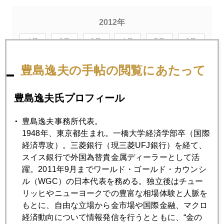
2012年
1月
2月
3月
4月
5月
6月
7月
8月
9月
10月
11月
12月
豊島逸夫の手帖の閲覧にあたって
豊島逸夫氏プロフィール
2012年10月31日
サンディに飛ばされた日銀
豊島逸夫事務所代表。
1948年、東京都生まれ。一橋大学経済学部卒（国際
経済専攻）。三菱銀行（現三菱UFJ銀行）を経て、
2012年10月30日
スイス銀行で外国為替貴金属ディーラーとして活
もし東証が48時間休場になったら
躍。2011年9月までワールド・ゴールド・カウンシ
ル（WGC）の日本代表を務める。独立後はチュー
2012年10月26日
リッヒやニューヨークでの豊富な相場体験と人脈を
粘土細工の尖閣模型、「日中冷戦時代」の兆し
もとに、自由な立場から金市場や国際金融、マクロ
経済動向について情報発信を行うとともに、“金の