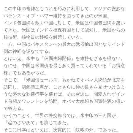
この中印の複雑なもつれを巧みに利用して、アジアの微妙な
バランス・オブ・パワー維持を図ってきたのが米国。
インド包囲網を敷く中国に対して、米国は中国包囲網を築い
てきた。米国はインドを核保有国として認知し、米国からの
核技術、核物質の移転を解禁している。
一方、中国はパキスタンへの最大の武器輸出国となりインド
側の神経を逆なでする。
とはいえ、米中も「仮面夫婦関係」を維持せざるを得ない。
なにせ、中国は米国債を最も多く買ってくれている「お得意
様」でもあるからだ。
そこで、「米国債セールス」もかねてオバマ大統領が北京を
訪問し、胡錦濤主席が、ことさらに仲の良さを見せつけるよ
うな盛大な歓迎行事を催せば、その翌週に、間髪入れずイン
ド首相がワシントンを訪問。オバマ大統領も国賓待遇の扱い
で答える。
かくのごとく、世界の外交舞台では、米中印の三カ国が、
「恋のさやあて」を演じてきた。
そこに日本はといえば、実質的に「蚊帳の外」であった。