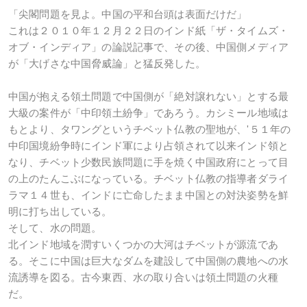
「尖閣問題を見よ。中国の平和台頭は表面だけだ」
これは２０１０年１２月２２日のインド紙「ザ・タイムズ・
オブ・インディア」の論説記事で、その後、中国側メディア
が「大げさな中国脅威論」と猛反発した。
中国が抱える領土問題で中国側が「絶対譲れない」とする最
大級の案件が「中印領土紛争」であろう。カシミール地域は
もとより、タワングというチベット仏教の聖地が、'５１年の
中印国境紛争時にインド軍により占領されて以来インド領と
なり、チベット少数民族問題に手を焼く中国政府にとって目
の上のたんこぶになっている。チベット仏教の指導者ダライ
ラマ１４世も、インドに亡命したまま中国との対決姿勢を鮮
明に打ち出している。
そして、水の問題。
北インド地域を潤すいくつかの大河はチベットが源流であ
る。そこに中国は巨大なダムを建設して中国側の農地への水
流誘導を図る。古今東西、水の取り合いは領土問題の火種
だ。