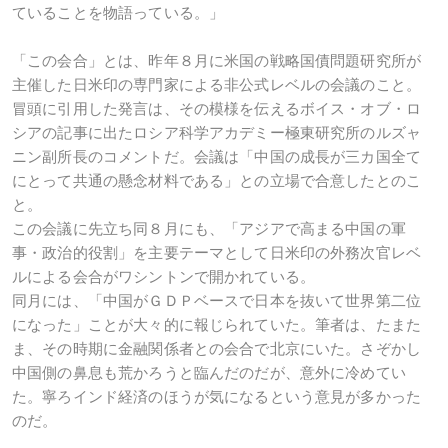
ていることを物語っている。」
「この会合」とは、昨年８月に米国の戦略国債問題研究所が
主催した日米印の専門家による非公式レベルの会議のこと。
冒頭に引用した発言は、その模様を伝えるボイス・オブ・ロ
シアの記事に出たロシア科学アカデミー極東研究所のルズャ
ニン副所長のコメントだ。会議は「中国の成長が三カ国全て
にとって共通の懸念材料である」との立場で合意したとのこ
と。
この会議に先立ち同８月にも、「アジアで高まる中国の軍
事・政治的役割」を主要テーマとして日米印の外務次官レベ
ルによる会合がワシントンで開かれている。
同月には、「中国がＧＤＰベースで日本を抜いて世界第二位
になった」ことが大々的に報じられていた。筆者は、たまた
ま、その時期に金融関係者との会合で北京にいた。さぞかし
中国側の鼻息も荒かろうと臨んだのだが、意外に冷めてい
た。寧ろインド経済のほうが気になるという意見が多かった
のだ。