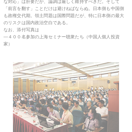
な対応」は肝要だが、論調は厳しく維持すべきだ。そして
「前言を翻す」ことだけは避けねばならぬ。日本側も中国側
も政権交代期。領土問題は国際問題だが、特に日本側の最大
のリスクは国内政治空白である。
なお、添付写真は
―４００名参加の上海セミナー聴衆たち（中国人個人投資
家）