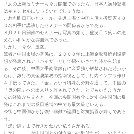
「あの上海セミナーも今月開催であったら、日本人講師登壇
はキャンセルになっていたでしょうね」
これも昨日届いたメール。先月上海で中国人個人投資家４０
０名相手に講演したセミナーの関係者からである。
８月２５日開催のセミナーは写真の如く、盛況且つ笑いの絶
えない和やかな雰囲気であった。
しかし、今や、激変。
筆者と中国市場の関係は、２０００年に上海金取引所創設構
想が発表されアドバイザーとして招へいされた時から始ま
る。その後、中国大手商業銀行に金業務が解禁された時点か
らは、銀行の貴金属業務の指南役として、行内インフラ作り
を手伝ってきた。「金」という特殊な分野を通じて、中国の
「奥の院」への出入りを許されてきた、とでもいえようか。
その経験から見ると、今回の尖閣国有化に対する中国側の反
発はこれまでの反日感情の中でも最大級といえる。
今後も中国側からは強い非難の論調と対抗措置が続くであろ
う。
「瀬戸際」まで行きかねない危うさがある。
しかし、ここが中国側との付き合いの勘所だが、このような