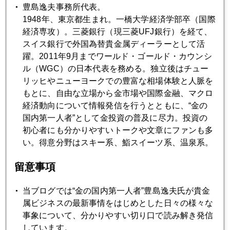
豊島逸夫事務所代表。
は、今のところ男女半々くらいですかね。
1948年、東京都生まれ。一橋大学経済学部卒（国際
場所柄、機関投資家のオジサンから、外資系投資銀行のキン
経済専攻）。三菱銀行（現三菱UFJ銀行）を経て、
ポー（金融法人）・ミニスカ・セールス軍団から、団塊世代
スイス銀行で外国為替貴金属ディーラーとして活
の主婦まで様々です。男性陣から「男でも参加できるのです
躍。2011年9月までワールド・ゴールド・カウンシ
か」と聞かれるけど、あくまで女性のセミナー参加増加とい
ル（WGC）の日本代表を務める。独立後はチュー
う社会現象を言っているので、男性参加も歓迎。それから女
リッヒやニューヨークでの豊富な相場体験と人脈を
性は３０代という年齢にこだわっている人もいるけれど、こ
もとに、自由な立場から金市場や国際金融、マクロ
れも無用です（笑）。
経済動向について情報発信を行うとともに、“金の
丸善丸の内本店 Tel：03－5288－8881 で電話予約可。
国内第一人者”として金投資の普及に尽力。投資の
初心者にも分かりやすいトークや文章にファンも多
い。得意分野はスキー系、鮨スイーツ系、温泉系。
2012年
留意事項
1月
2月
3月
4月
5月
6月
当ブログでは“金の国内第一人者”豊島逸夫氏が貴金
7月
8月
9月
10月
11月
12月
属ビジネスの最新事情をはじめとした日々の様々な
事象について、分かりやすい切り口で読み解き発信
しています。