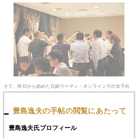
さて、昨日から始めた日経ウーマン・オンラインでの女子向
け連載。今朝は全体アクセスランキングで３位に来たりし
て、やはり、強い反応を感じています。（朝9時半時点）。
http://wol.nikkeibp.co.jp/skillup/money.html
豊島逸夫の手帖の閲覧にあたって
今日のお題は、「経済危機を生き抜く賢い蓄え方とは」（女
豊島逸夫氏プロフィール
子のための貯"金"講座）。
９月２６日開催の丸善オアゾでの出版記念講演会も出席比率