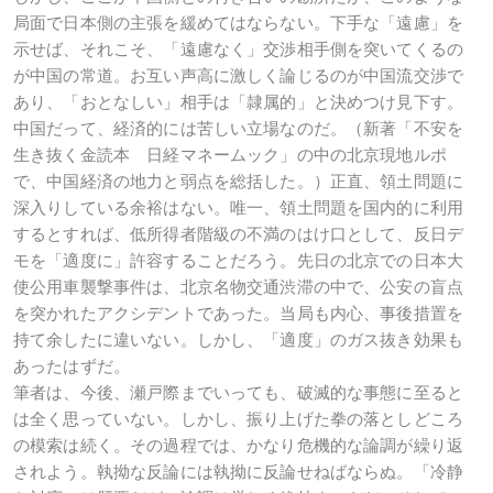
局面で日本側の主張を緩めてはならない。下手な「遠慮」を
示せば、それこそ、「遠慮なく」交渉相手側を突いてくるの
が中国の常道。お互い声高に激しく論じるのが中国流交渉で
あり、「おとなしい」相手は「隷属的」と決めつけ見下す。
中国だって、経済的には苦しい立場なのだ。（新著「不安を
生き抜く金読本 日経マネームック」の中の北京現地ルポ
で、中国経済の地力と弱点を総括した。）正直、領土問題に
深入りしている余裕はない。唯一、領土問題を国内的に利用
するとすれば、低所得者階級の不満のはけ口として、反日デ
モを「適度に」許容することだろう。先日の北京での日本大
使公用車襲撃事件は、北京名物交通渋滞の中で、公安の盲点
を突かれたアクシデントであった。当局も内心、事後措置を
持て余したに違いない。しかし、「適度」のガス抜き効果も
あったはずだ。
筆者は、今後、瀬戸際までいっても、破滅的な事態に至ると
は全く思っていない。しかし、振り上げた拳の落としどころ
の模索は続く。その過程では、かなり危機的な論調が繰り返
されよう。執拗な反論には執拗に反論せねばならぬ。「冷静