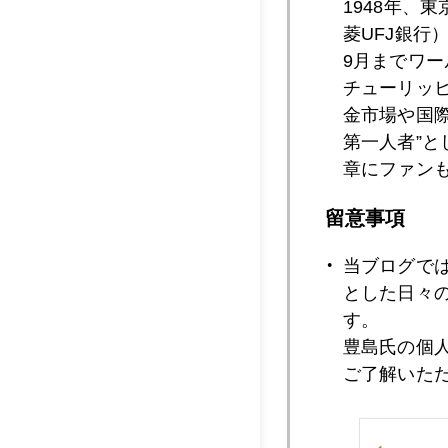
1948年、
菱UFJ銀行
2012年07月1
9月までワ
チューリッ
金市場や国
2012年07月1
第一人者”
章にファン
留意事項
2012年07月1
当ブログで
とした日々
2012年07月1
す。
豊島氏の個
ご了解いた
2012年07月1