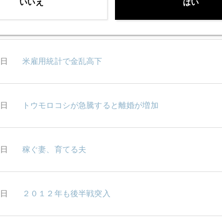
いいえ
はい
0日
頑張るワーキング・ママたち
9日
米雇用統計で金乱高下
6日
トウモロコシが急騰すると離婚が増加
5日
稼ぐ妻、育てる夫
4日
２０１２年も後半戦突入