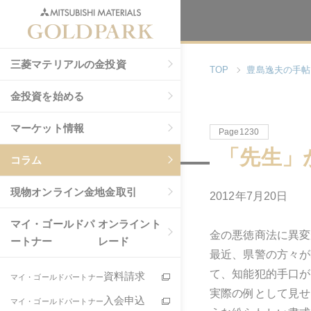
三菱マテリアルの金投資
TOP
豊島逸夫の手帖
金投資を始める
マーケット情報
Page1230
「先生」
コラム
現物
オンライン金地金取引
2012年7月20日
マイ・ゴールドパ
オンライント
金の悪徳商法に異変
ートナー
レード
最近、県警の方々が
て、知能犯的手口が
資料請求
マイ・ゴールドパートナー
実際の例として見せ
入会申込
マイ・ゴールドパートナー