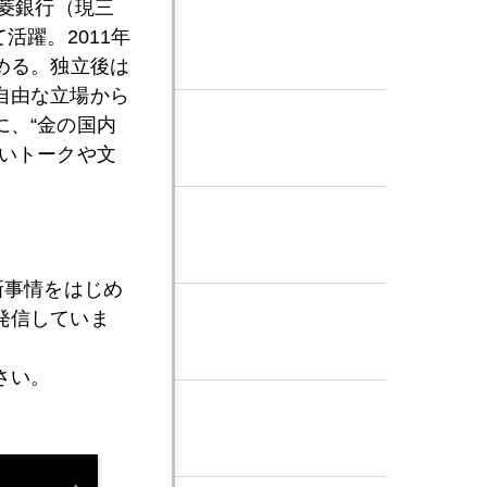
三菱銀行（現三
活躍。2011年
める。独立後は
自由な立場から
、“金の国内
いトークや文
新事情をはじめ
発信していま
さい。