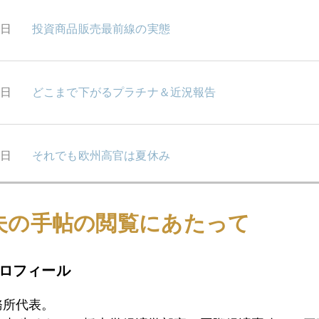
6日
投資商品販売最前線の実態
5日
どこまで下がるプラチナ＆近況報告
4日
それでも欧州高官は夏休み
夫の手帖の閲覧にあたって
3日
バレンシア州はスペインのギリシャ
ロフィール
0日
「先生」が最大の被害者、金の悪徳商法最新事情
務所代表。