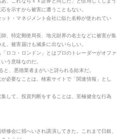
ああ、これならｘｘ証券と同じだ」と信用してしまう
反応を示すから被害に遭うこともない。
セット・マネジメント会社に似た名称が使われてい
医師、特定郵便局長、地元財界の名士などに被害が集
ゆえ、被害届けも滅多に出ないらしい。
も「ロコ・ロンドン」とはプロのトレーダーがオファ
という意味なのだ。
めると、悪徳業者まがいと訝られる始末だ。
意が必要なことは、検索サイトで「関連情報」とし
収集して、投資判断をすることは、至極健全な行為
員研修会に招へいされ講演してきた。これまで日銀、