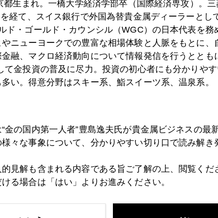
東京都生まれ。一橋大学経済学部卒（国際経済専攻）。
）を経て、スイス銀行で外国為替貴金属ディーラーとして
9日
新大久保イケメン通りで経済論議
ールド・ゴールド・カウンシル（WGC）の日本代表を務
ヒやニューヨークでの豊富な相場体験と人脈をもとに、
際金融、マクロ経済動向について情報発信を行うとともに
7日
ＣＯＯとＣＯ２は削減対象
として金投資の普及に尽力。投資の初心者にも分かりやす
も多い。得意分野はスキー系、鮨スイーツ系、温泉系。
3日
世界的利下げトレンドで金は？
は“金の国内第一人者”豊島逸夫氏が貴金属ビジネスの最
の様々な事象について、分かりやすい切り口で読み解き
2日
カリフォルニアで3連続破たん
人的見解も含まれる内容である旨ご了解の上、閲覧くだ
だける場合は「はい」よりお進みください。
1日
チェコで純金入りビール発売