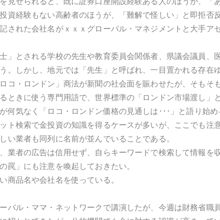
を見せられると、既に証券口座開設経験ある人のほうが、「
投資経験もない高齢者のほうが、「難解で怪しい」と即拒否
記された会社名がｘｘｘグローバル・マネジメントと大手ア
士」とされる学校の先生や教育委員会関係者、県議会議員、
う。しかし、地元では「先生」と呼ばれ、一目置かれる存在
ロコ・ロンドン」商法が新聞の社会面を賑わせたが、そもそ
るときに使う専門用語で、世界標準の「ロンドン市場渡し」
が何気なく「ロコ・ロンドン価格の見通しは･･･」と語り始
ット検索で金投資の知識を得るケースが多いが、ここでも注
しい業者も同列に名前が並んでいることである。
、業者の広告は信用せず、自らキーワードで検索して情報を
の罠」にも注意を喚起しておきたい。
い商品名や会社名を使っている。
ーバル・ママ・ネットワークで講演したが、今週は財務省職