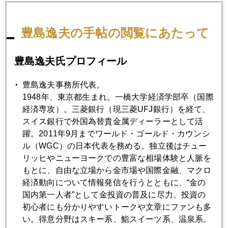
豊島逸夫の手帖の閲覧にあたって
2012年02月23日
アテネからホルムズ海峡に飛び火
豊島逸夫氏プロフィール
2012年02月22日
豊島逸夫事務所代表。
ギリシャ支援合意で金、プラチナ急騰
1948年、東京都生まれ。一橋大学経済学部卒（国際
経済専攻）。三菱銀行（現三菱UFJ銀行）を経て、
スイス銀行で外国為替貴金属ディーラーとして活
2012年02月20日
躍。2011年9月までワールド・ゴールド・カウンシ
ギリシャ救済―キリギリスはアリになれない
ル（WGC）の日本代表を務める。独立後はチュー
リッヒやニューヨークでの豊富な相場体験と人脈を
もとに、自由な立場から金市場や国際金融、マクロ
2012年02月17日
経済動向について情報発信を行うとともに、“金の
日本株 メルトダウンからメルトアップへ？
国内第一人者”として金投資の普及に尽力。投資の
初心者にも分かりやすいトークや文章にファンも多
2012年02月16日
い。得意分野はスキー系、鮨スイーツ系、温泉系。