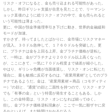
リスク・オフになると、金も売り込まれる可能性があった。
しかし、昨日ギリシャ支援が合意を見たことで、リーマンシ
ョック直後のように総リスク・オフの中で、金も売られると
いう可能性は薄まった。
更に、中国が預金準備理率引き下げに動き、世界的金融緩和
モードが加速。
すかさず、待ってましたとばかりに、金市場にリスクマネー
が流入。３０ドル急伸して、１７６０ドルを突破した。更
に、プラチナは金を上回る上昇。金プラチナ価格が逆転し
て、一時は、金がプラチナより２００ドル以上高くなった
が、ここにきて、一気に７０ドル程度まで値差が縮小した。
やはり、ギリシャ危機が当面後退し、リスク・オンに転じた
場合に、最も敏感に反応するのは、"産業用素材"としてのプラ
チナであるようだ。金は、"産業用素材＝商品（コモディティ
ー）"の顔と、"通貨"の顔と二面性を持つので、リスク・オフ
でも「有事の金」という特需が発生することもある。しか
し、この金特需は、リスク・オンになれば細ってゆく。
但し、金プラチナ価格逆転現象が、ここで一気に順ザヤに戻
るかといえば、まだ時間はかかるだろう。