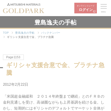
オンライントレード
ログイン
MENU
豊島逸夫の手帖
TOP
豊島逸夫の手帖
バックナンバー
ギリシャ支援合意で金、プラチナ急騰
Page1153
ギリシャ支援合意で金、プラチナ急
騰
2012年2月22日
「米国超金融緩和 ２０１４年終盤まで継続」とのＦＲＢの
金利見通しを受け、高値圏ながらも上昇基調を続ける金。し
かし、短期的にはギリシャのデフォルトでマーケット全体が