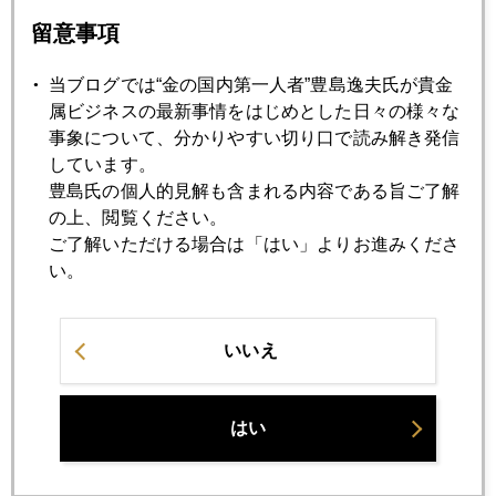
高血圧の米国経済、低血圧の日本経済
留意事項
2012年02月15日
当ブログでは“金の国内第一人者”豊島逸夫氏が貴金
ポールソン 金売却継続
属ビジネスの最新事情をはじめとした日々の様々な
事象について、分かりやすい切り口で読み解き発信
しています。
2012年02月13日
豊島氏の個人的見解も含まれる内容である旨ご了解
デフォルトを望むアテネ市民
の上、閲覧ください。
ご了解いただける場合は「はい」よりお進みくださ
い。
2012年02月10日
ギリシャと金
いいえ
2012年02月09日
米、欧の狭間で拮抗状態の金価格
はい
2012年02月08日