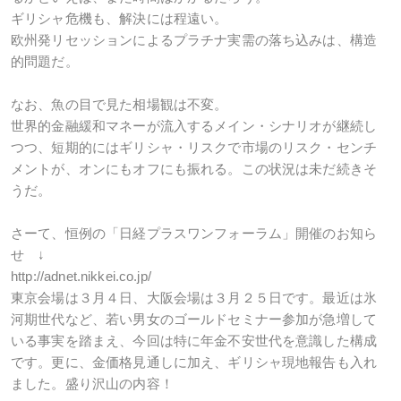
ギリシャ危機も、解決には程遠い。
欧州発リセッションによるプラチナ実需の落ち込みは、構造
的問題だ。
なお、魚の目で見た相場観は不変。
世界的金融緩和マネーが流入するメイン・シナリオが継続し
つつ、短期的にはギリシャ・リスクで市場のリスク・センチ
メントが、オンにもオフにも振れる。この状況は未だ続きそ
うだ。
さーて、恒例の「日経プラスワンフォーラム」開催のお知ら
せ ↓
http://adnet.nikkei.co.jp/
東京会場は３月４日、大阪会場は３月２５日です。最近は氷
河期世代など、若い男女のゴールドセミナー参加が急増して
いる事実を踏まえ、今回は特に年金不安世代を意識した構成
です。更に、金価格見通しに加え、ギリシャ現地報告も入れ
ました。盛り沢山の内容！