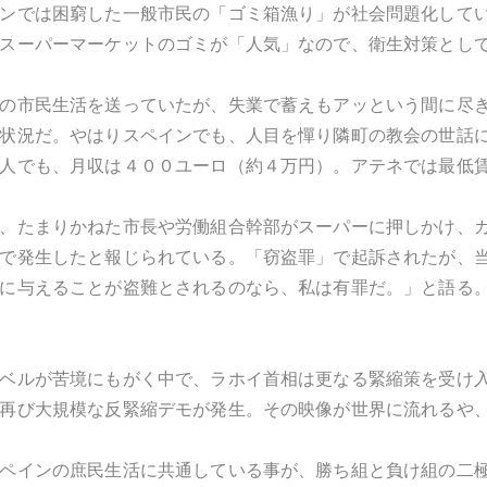
ンでは困窮した一般市民の「ゴミ箱漁り」が社会問題化して
スーパーマーケットのゴミが「人気」なので、衛生対策とし
の市民生活を送っていたが、失業で蓄えもアッという間に尽
状況だ。やはりスペインでも、人目を憚り隣町の教会の世話
人でも、月収は４００ユーロ（約４万円）。アテネでは最低
、たまりかねた市長や労働組合幹部がスーパーに押しかけ、
で発生したと報じられている。「窃盗罪」で起訴されたが、
に与えることが盗難とされるのなら、私は有罪だ。」と語る
レベルが苦境にもがく中で、ラホイ首相は更なる緊縮策を受け
再び大規模な反緊縮デモが発生。その映像が世界に流れるや
ペインの庶民生活に共通している事が、勝ち組と負け組の二