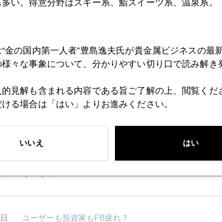
も多い。得意分野はスキー系、鮨スイーツ系、温泉系。
1日
QE∞
は“金の国内第一人者”豊島逸夫氏が貴金属ビジネスの最
の様々な事象について、分かりやすい切り口で読み解き
0日
お粗末な欧米の領土問題認識
人的見解も含まれる内容である旨ご了解の上、閲覧くだ
だける場合は「はい」よりお進みください。
9日
米国債保有、中国増加、日本減少
いいえ
はい
4日
QE4も視野に
3日
ユーザーも投資家もFB疲れ？