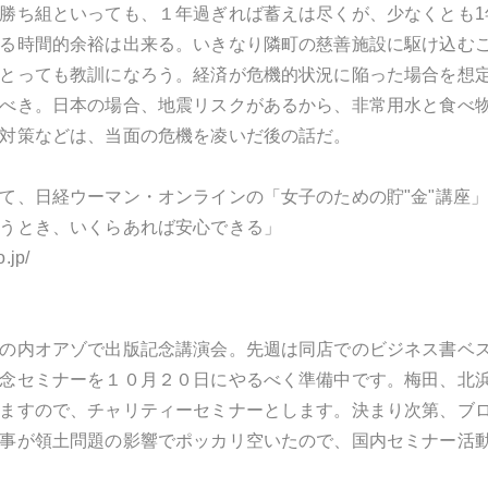
勝ち組といっても、１年過ぎれば蓄えは尽くが、少なくとも1
る時間的余裕は出来る。いきなり隣町の慈善施設に駆け込む
とっても教訓になろう。経済が危機的状況に陥った場合を想
べき。日本の場合、地震リスクがあるから、非常用水と食べ
対策などは、当面の危機を凌いだ後の話だ。
て、日経ウーマン・オンラインの「女子のための貯"金"講座
うとき、いくらあれば安心できる」
o.jp/
の内オアゾで出版記念講演会。先週は同店でのビジネス書ベ
念セミナーを１０月２０日にやるべく準備中です。梅田、北
ますので、チャリティーセミナーとします。決まり次第、ブ
事が領土問題の影響でポッカリ空いたので、国内セミナー活