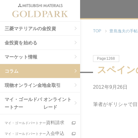
三菱マテリアルの金投資
TOP
豊島逸夫の手帖
金投資を始める
マーケット情報
Page1268
スペイン
コラム
現物
オンライン金地金取引
2012年9月26日
マイ・ゴールドパ
オンライント
筆者がギリシャで目
ートナー
レード
資料請求
マイ・ゴールドパートナー
入会申込
マイ・ゴールドパートナー