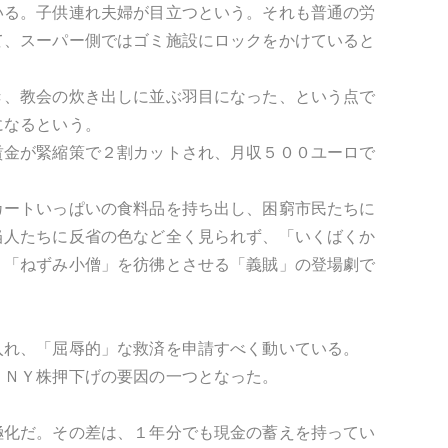
いる。子供連れ夫婦が目立つという。それも普通の労
て、スーパー側ではゴミ施設にロックをかけていると
き、教会の炊き出しに並ぶ羽目になった、という点で
になるという。
賃金が緊縮策で２割カットされ、月収５００ユーロで
カートいっぱいの食料品を持ち出し、困窮市民たちに
当人たちに反省の色など全く見られず、「いくばくか
。「ねずみ小僧」を彷彿とさせる「義賊」の登場劇で
入れ、「屈辱的」な救済を申請すべく動いている。
、ＮＹ株押下げの要因の一つとなった。
極化だ。その差は、１年分でも現金の蓄えを持ってい