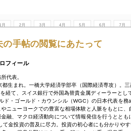
1月
2月
3月
4月
5月
6月
7月
夫の手帖の閲覧にあたって
8日
カネでスペイン人気質は変えられない
ロフィール
務所代表。
7日
南欧反緊縮の臨界点
東京都生まれ。一橋大学経済学部卒（国際経済専攻）。
）を経て、スイス銀行で外国為替貴金属ディーラーとして
ールド・ゴールド・カウンシル（WGC）の日本代表を務
6日
スペインの「ねずみ小僧」は市長
ヒやニューヨークでの豊富な相場体験と人脈をもとに、
際金融、マクロ経済動向について情報発信を行うとともに
として金投資の普及に尽力。投資の初心者にも分かりやす
4日
ギリシャ・スペインが再びマーケットの波乱要因に