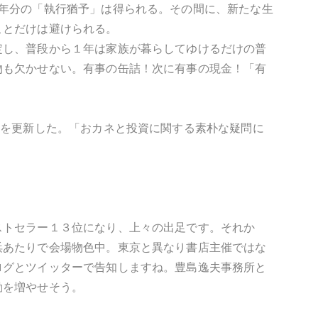
年分の「執行猶予」は得られる。その間に、新たな生
ことだけは避けられる。
定し、普段から１年は家族が暮らしてゆけるだけの普
物も欠かせない。有事の缶詰！次に有事の現金！「有
」を更新した。「おカネと投資に関する素朴な疑問に
ストセラー１３位になり、上々の出足です。それか
浜あたりで会場物色中。東京と異なり書店主催ではな
ログとツイッターで告知しますね。豊島逸夫事務所と
動を増やせそう。