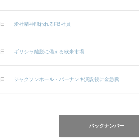
5日
愛社精神問われるFB社員
4日
ギリシャ離脱に備える欧米市場
3日
ジャクソンホール・バーナンキ演説後に金急騰
バックナンバー