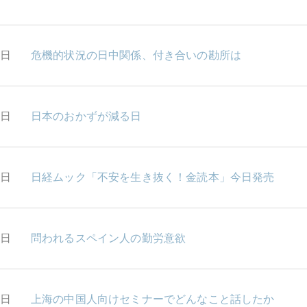
2日
危機的状況の日中関係、付き合いの勘所は
1日
日本のおかずが減る日
0日
日経ムック「不安を生き抜く！金読本」今日発売
7日
問われるスペイン人の勤労意欲
6日
上海の中国人向けセミナーでどんなこと話したか