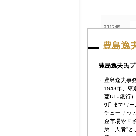
2012年
豊島逸
2012年09月2
豊島逸夫氏プ
豊島逸夫事
2012年09月2
1948年、
菱UFJ銀行
9月までワ
2012年09月2
チューリッ
金市場や国
第一人者”
2012年09月2