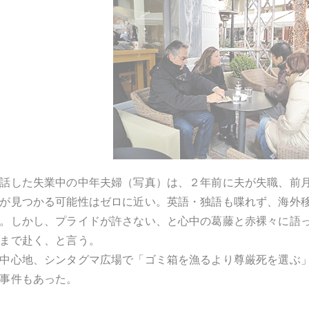
話した失業中の中年夫婦（写真）は、２年前に夫が失職、前
が見つかる可能性はゼロに近い。英語・独語も喋れず、海外
。しかし、プライドが許さない、と心中の葛藤と赤裸々に語
まで赴く、と言う。
中心地、シンタグマ広場で「ゴミ箱を漁るより尊厳死を選ぶ
事件もあった。