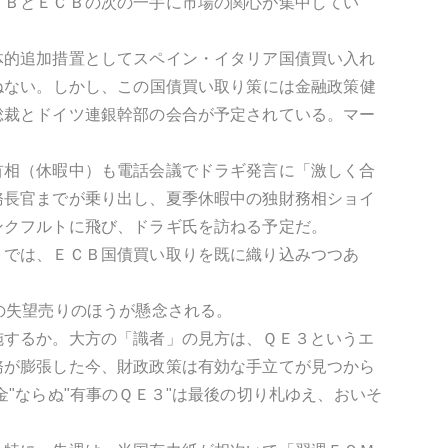
ＲＢとＥＣＢの次の一手に市場の関心が集中してい
体的追加措置としてスペイン・イタリア国債買い入れ
ねない。しかし、この国債買い取り策には金融政策健
総裁とドイツ連銀幹部の会合が予定されている。マー
首相（休暇中）も電話会議でドラギ発言に「激しく合
務長官までが乗り出し、夏季休暇中の独財務相ショイ
ンクフルトに飛び、ドラギ氏を訪ねる予定だ。
トでは、ＥＣＢ国債買い取りを既に織り込みつつあ
の失望売りのほうが懸念される。
施するか。大方の「識者」の見方は、ＱＥ３というエ
務が膨張した今、財政政策は有効な手立てが見つから
"ならぬ"有事のＱＥ３"は最後の切り札ゆえ、おいそ