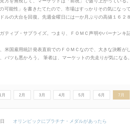
見方を無視して、マーケットは「前祝」で盛り上がっている
の可能性」を書きたてたので、市場はすっかりその気になっ
ドルの大台を回復。先週金曜日には一か月ぶりの高値１６２
ガティブ・サプライズ。つまり、ＦＯＭＣ声明やバーナンキ
、米国雇用統計発表直前でのＦＯＭＣなので、大きな決断が
、バツも悪かろう。 筆者は、マーケットの先走りが気になる
1月
2月
3月
4月
5月
6月
7月
1日
オリンピックにプラチナ・メダルがあったら