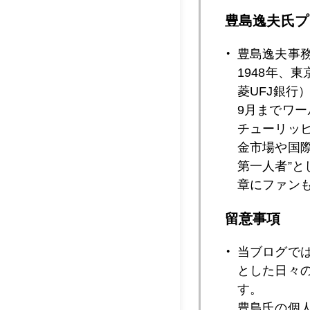
豊島逸夫氏プ
2012年07月2
豊島逸夫事
1948年、
菱UFJ銀行
2012年07月2
9月までワ
チューリッ
金市場や国
2012年07月1
第一人者”
章にファン
留意事項
2012年07月1
当ブログで
とした日々
2012年07月1
す。
豊島氏の個