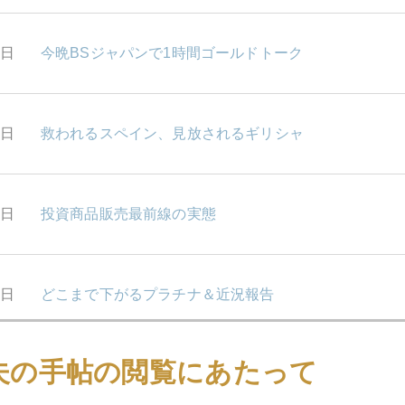
0日
今晩BSジャパンで1時間ゴールドトーク
7日
救われるスペイン、見放されるギリシャ
6日
投資商品販売最前線の実態
5日
どこまで下がるプラチナ＆近況報告
夫の手帖の閲覧にあたって
4日
それでも欧州高官は夏休み