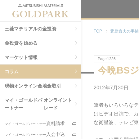
三菱マテリアルの金投資
TOP
豊島逸夫の手帖
金投資を始める
マーケット情報
Page1236
今晩BS
コラム
現物
オンライン金地金取引
2012年7月30日
マイ・ゴールドパ
オンライント
筆者もいろいろなテ
ートナー
レード
はビデオ出演で、カ
な衛星波、テレビ東
資料請求
マイ・ゴールドパートナー
入会申込
マイ・ゴールドパートナー