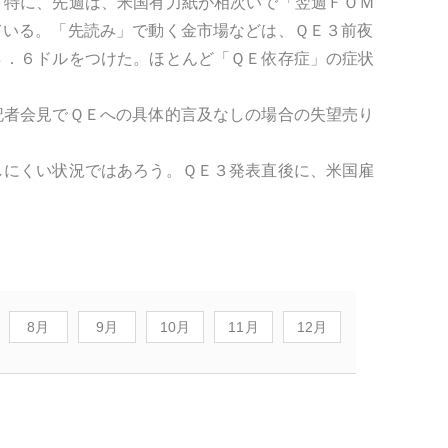
。特に、先週は、米国有力紙が相次いで「翌週ＦＯＭ
ている。「先読み」で動く金市場などは、ＱＥ３前夜
８．６ドルをつけた。ほとんど「ＱＥ依存症」の症状
記者会見でＱＥへの具体的言及なしの場合の失望売り
しにくい状況ではあろう。ＱＥ３発表直後に、米国雇
。
8月
9月
10月
11月
12月