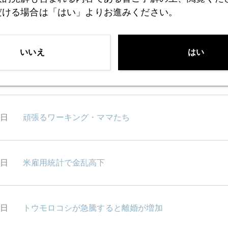
だける場合は「はい」よりお進みください。
2日
カリフォルニアで3連続破たん
いいえ
はい
1日
チェコで純金入りビール発売
0日
頑張るワーキング・ママたち
9日
米雇用統計で金乱高下
6日
トウモロコシが急騰すると離婚が増加