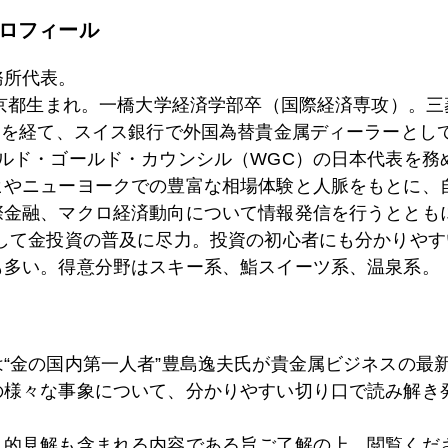
ロフィール
3日
バレンシア州はスペインのギリシャ
務所代表。
東京都生まれ。一橋大学経済学部卒（国際経済専攻）。
）を経て、スイス銀行で外国為替貴金属ディーラーとして
0日
「先生」が最大の被害者、金の悪徳商法最新事情
ールド・ゴールド・カウンシル（WGC）の日本代表を務
ヒやニューヨークでの豊富な相場体験と人脈をもとに、
際金融、マクロ経済動向について情報発信を行うとともに
9日
新大久保イケメン通りで経済論議
として金投資の普及に尽力。投資の初心者にも分かりやす
も多い。得意分野はスキー系、鮨スイーツ系、温泉系。
7日
ＣＯＯとＣＯ２は削減対象
は“金の国内第一人者”豊島逸夫氏が貴金属ビジネスの最
の様々な事象について、分かりやすい切り口で読み解き
3日
世界的利下げトレンドで金は？
人的見解も含まれる内容である旨ご了解の上、閲覧くだ