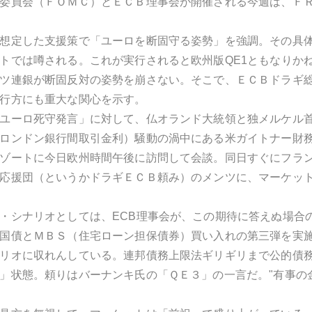
委員会（ＦＯＭＣ）とＥＣＢ理事会が開催される今週は、Ｆ
想定した支援策で「ユーロを断固守る姿勢」を強調。その具
トでは噂される。これが実行されると欧州版QE1ともなりか
ツ連銀が断固反対の姿勢を崩さない。そこで、ＥＣＢドラギ
行方にも重大な関心を示す。
ユーロ死守発言」に対して、仏オランド大統領と独メルケル
ロンドン銀行間取引金利）騒動の渦中にある米ガイトナー財
ゾートに今日欧州時間午後に訪問して会談。同日すぐにフラ
応援団（というかドラギＥＣＢ頼み）のメンツに、マーケッ
・シナリオとしては、ECB理事会が、この期待に答えぬ場合
国債とＭＢＳ（住宅ローン担保債券）買い入れの第三弾を実
リオに収れんしている。連邦債務上限法ギリギリまで公的債
」状態。頼りはバーナンキ氏の「ＱＥ３」の一言だ。"有事の金