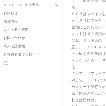
さて、米国公開市場
参加申込
ゴールドセミナー
る。
お知らせ
ＥＣＢはスペインを
がしきりにマーケッ
店舗情報
全性にこだわるドイ
よくあるご質問
ケットはその会議の
お問い合わせ
なお、ドラギ氏の「
本人確認書類
意」。ＬＩＢＯＲ（
ベレ氏を滞在先のリ
各種書類ダウンロード
そうそうたるドラギ
る。
従って、サプライズ
対して、ＦＲＢは米
ースカード温存シナ
ぬ「財政の崖っぷち
れとは切れぬ。