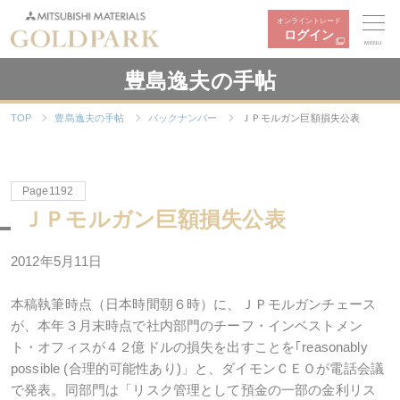
オンライントレード
ログイン
MENU
豊島逸夫の手帖
TOP
豊島逸夫の手帖
バックナンバー
ＪＰモルガン巨額損失公表
Page1192
ＪＰモルガン巨額損失公表
2012年5月11日
本稿執筆時点（日本時間朝６時）に、ＪＰモルガンチェース
が、本年３月末時点で社内部門のチーフ・インベストメン
ト・オフィスが４２億ドルの損失を出すことを｢reasonably
possible (合理的可能性あり)」と、ダイモンＣＥＯが電話会議
で発表。同部門は「リスク管理として預金の一部の金利リス