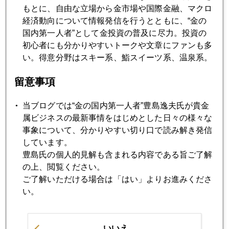
もとに、自由な立場から金市場や国際金融、マクロ
経済動向について情報発信を行うとともに、“金の
国内第一人者”として金投資の普及に尽力。投資の
2012年05月18日
初心者にも分かりやすいトークや文章にファンも多
ギリシャの呪縛を脱して金急反発
い。得意分野はスキー系、鮨スイーツ系、温泉系。
留意事項
2012年05月17日
ギリシャで売られ、米国FOMCで買われ
当ブログでは“金の国内第一人者”豊島逸夫氏が貴金
属ビジネスの最新事情をはじめとした日々の様々な
2012年05月16日
事象について、分かりやすい切り口で読み解き発信
リーマン後に酷似するマネー変調
しています。
豊島氏の個人的見解も含まれる内容である旨ご了解
の上、閲覧ください。
2012年05月15日
ご了解いただける場合は「はい」よりお進みくださ
投機筋を勢いづかせたJPモルガン
い。
2012年05月11日
いいえ