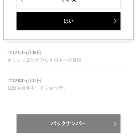
ＪＰモルガン巨額損失公表
はい
2012年05月09日
ギリシャ ユーロ脱退観測で金価格１６００割れ
2012年05月08日
ギリシャ選挙が鳴らす日本への警鐘
2012年05月07日
仏新大統領も「ドジョウ型」
バックナンバー