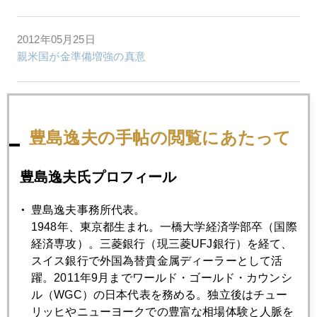
2012年05月25日
親米国が金準備増強の真意
2012年05月24日
ニューヨークの鯨はフェイスブック？
豊島逸夫の手帖の閲覧にあたって
2012年05月23日
豊島逸夫氏プロフィール
ギリシャ前首相爆弾発言で金急落
豊島逸夫事務所代表。
1948年、東京都生まれ。一橋大学経済学部卒（国際
2012年05月22日
経済専攻）。三菱銀行（現三菱UFJ銀行）を経て、
先週の金市場異変はなぜ起こったか
スイス銀行で外国為替貴金属ディーラーとして活
躍。2011年9月までワールド・ゴールド・カウンシ
ル（WGC）の日本代表を務める。独立後はチュー
2012年05月21日
リッヒやニューヨークでの豊富な相場体験と人脈を
金メジャーが殺到する「金環」