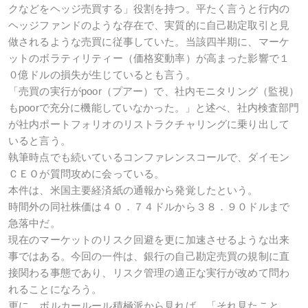
クなどをヘッジ売買する」役割を持つ。平たく言うと行内の
ヘッジファンドのような存在で、実質的に自己勘定取引と見
做されるような売買に従事していた。当該四半期に、マーケ
ットのボラティリティー（価格変動率）が高まった影響で１
０億ドルの損失が生じているとも言う。
「売買の実行がpoor（プアー）で、社内モニタリング（監視）
もpoorで充分に機能していなかった。」と述べ、社内検査部門
が社内ポートフォリオのリストラクチャリングに乗り出して
いると言う。
執筆時点でも続いているコンファレンスコールで、ダイモン
ＣＥＯが質問攻めに会っている。
本件は、米国主要経済紙の通報から発覚したという。
時間外の同社株価は４０．７４ドルから３８．９０ドルまで
急落中だ。
現在のマーケットのリスク回避を更に加速させるような出来
事ではある。今回の一件は、銀行の自己勘定売買の規制に直
接関わる事態であり、リスク管理の適正な実行が改めて問わ
れることになろう。
更に、ボルカールール積極派から見れば、「それ見たこと