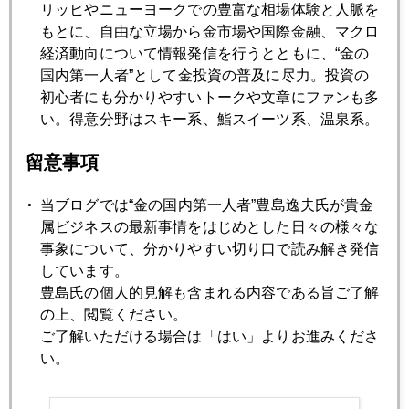
リッヒやニューヨークでの豊富な相場体験と人脈を
米共和党、金本位制導入へ動く
もとに、自由な立場から金市場や国際金融、マクロ
経済動向について情報発信を行うとともに、“金の
国内第一人者”として金投資の普及に尽力。投資の
2012年08月28日
初心者にも分かりやすいトークや文章にファンも多
日中領土問題のテール・リスク
い。得意分野はスキー系、鮨スイーツ系、温泉系。
留意事項
2012年08月27日
現地で感じた領土問題
当ブログでは“金の国内第一人者”豊島逸夫氏が貴金
属ビジネスの最新事情をはじめとした日々の様々な
事象について、分かりやすい切り口で読み解き発信
2012年08月24日
しています。
投資も結婚も長期保有！
豊島氏の個人的見解も含まれる内容である旨ご了解
の上、閲覧ください。
2012年08月23日
ご了解いただける場合は「はい」よりお進みくださ
FOMC声明の英文解釈講座
い。