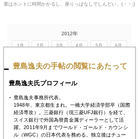
業はホントに時間かかるし、座りっぱなしでしんどい。(・・;)
2012年
1月
2月
3月
4月
5月
6月
7月
8月
9月
10月
11月
12月
豊島逸夫の手帖の閲覧にあたって
2012年08月31日
豊島逸夫氏プロフィール
いよいよ秋相場入り
豊島逸夫事務所代表。
1948年、東京都生まれ。一橋大学経済学部卒（国際
2012年08月30日
経済専攻）。三菱銀行（現三菱UFJ銀行）を経て、
金市場資金流入続いている証拠
スイス銀行で外国為替貴金属ディーラーとして活
躍。2011年9月までワールド・ゴールド・カウンシ
ル（WGC）の日本代表を務める。独立後はチュー
2012年08月29日