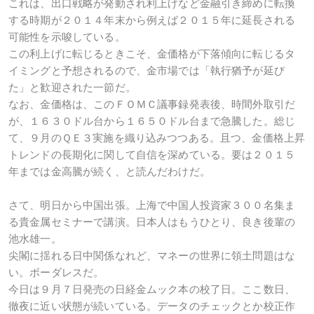
これは、出口戦略が発動され利上げなど金融引き締めに転換
する時期が２０１４年末から例えば２０１５年に延長される
可能性を示唆している。
この利上げに転じるときこそ、金価格が下落傾向に転じるタ
イミングと予想されるので、金市場では「執行猶予が延び
た」と歓迎された一節だ。
なお、金価格は、このＦＯＭＣ議事録発表後、時間外取引だ
が、１６３０ドル台から１６５０ドル台まで急騰した。総じ
て、９月のＱＥ３実施を織り込みつつある。且つ、金価格上昇
トレンドの長期化に関して自信を深めている。要は２０１５
年までは金高騰が続く、と読んだわけだ。
さて、明日から中国出張。上海で中国人投資家３００名集ま
る貴金属セミナーで講演。日本人はもうひとり、良き後輩の
池水雄一。
尖閣に揺れる日中関係なれど、マネーの世界に領土問題はな
い。ボーダレスだ。
今日は９月７日発売の日経金ムック本の校了日。ここ数日、
徹夜に近い状態が続いている。データのチェックとか校正作