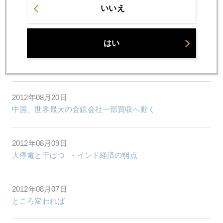
2012年08月22日
いいえ
消費税増税で金が儲かるってホント？
はい
2012年08月21日
有明の月を待ち出でつるかな
2012年08月20日
中国、世界最大の金鉱会社一部買収へ動く
2012年08月09日
大停電と干ばつ - インド経済の弱点
2012年08月07日
ところ変われば