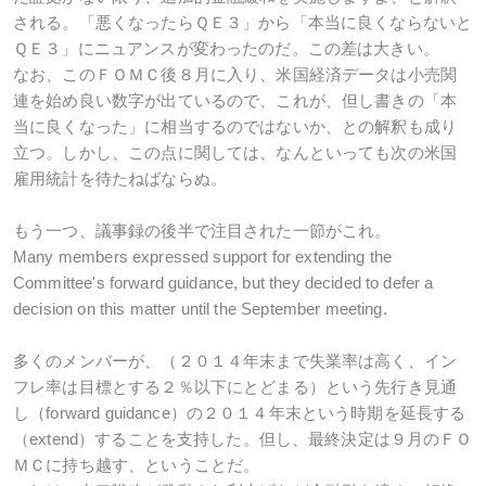
される。「悪くなったらＱＥ３」から「本当に良くならないと
ＱＥ３」にニュアンスが変わったのだ。この差は大きい。
なお、このＦＯＭＣ後８月に入り、米国経済データは小売関
連を始め良い数字が出ているので、これが、但し書きの「本
当に良くなった」に相当するのではないか、との解釈も成り
立つ。しかし、この点に関しては、なんといっても次の米国
雇用統計を待たねばならぬ。
もう一つ、議事録の後半で注目された一節がこれ。
Many members expressed support for extending the
Committee's forward guidance, but they decided to defer a
decision on this matter until the September meeting.
多くのメンバーが、（２０１４年末まで失業率は高く、イン
フレ率は目標とする２％以下にとどまる）という先行き見通
し（forward guidance）の２０１４年末という時期を延長する
（extend）することを支持した。但し、最終決定は９月のＦＯ
ＭＣに持ち越す、ということだ。