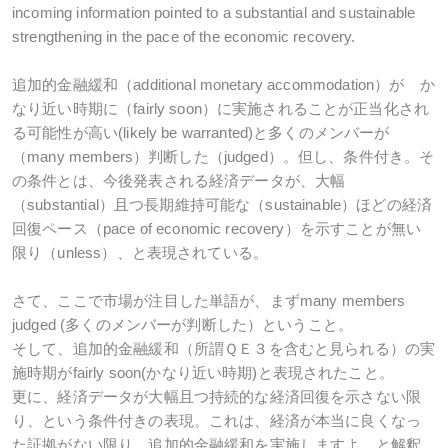
incoming information pointed to a substantial and sustainable
strengthening in the pace of the economic recovery.
追加的金融緩和（additional monetary accommodation）が か
なり近い時期に（fairly soon）に実施されることが正当化され
る可能性が高い(likely be warranted)と多くのメンバーが
（many members）判断した（judged）。但し、条件付き。そ
の条件とは、今後発表される経済データが、大幅
（substantial）且つ長期維持可能な（sustainable）ほどの経済
回復ペース（pace of economic recovery）を示すことが無い
限り（unless）、と表現されている。
さて、ここで市場が注目した単語が、まずmany members
judged (多くのメンバーが判断した）ということ。
そして、追加的金融緩和（所謂ＱＥ３を含むと見られる）の実
施時期がfairly soon(かなり近い時期)と表現されたこと。
更に、経済データが大幅且つ持続的な経済回復を示さない限
り、という条件付きの表現。これは、経済が本当に良くなっ
た証拠がない限り、追加的金融緩和を実施しますよ、と解釈