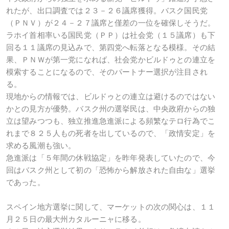
れたが、出口調査では２３－２６議席獲得。バスク国民党
（ＰＮＶ）が２４－２７議席と僅差の一位を確保しそうだ。
ラホイ首相率いる国民党（ＰＰ）は社会党（１５議席）も下
回る１１議席の見込みで、第四党へ転落となる模様。その結
果、ＰＮＷが第一党になれば、社会党かビルドゥとの連立を
模索することになるので、そのパートナー選択が注目され
る。
現地からの情報では、ビルドゥとの連立は避けるのではない
かとの見方が優勢。バスク州の選挙民は、中央政府からの独
立は望みつつも、独立推進急進派による頻繁なテロ行為でこ
れまで８２５人もの死者を出しているので、「政情安定」を
求める風潮も強い。
急進派は「５年間の休戦協定」を昨年発表していたので、今
回はバスク州として初の「恐怖から解放された自由な」選挙
であった。
スペイン地方選挙に関して、マーケットの次の関心は、１１
月２５日の最大州カタルーニャに移る。