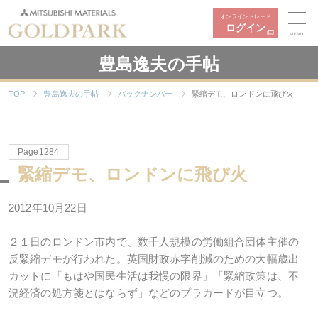
オンライントレード
ログイン
MENU
豊島逸夫の手帖
TOP
豊島逸夫の手帖
バックナンバー
緊縮デモ、ロンドンに飛び火
Page1284
緊縮デモ、ロンドンに飛び火
2012年10月22日
２１日のロンドン市内で、数千人規模の労働組合団体主催の
反緊縮デモが行われた。英国財政赤字削減のための大幅歳出
カットに「もはや国民生活は我慢の限界」「緊縮政策は、不
況経済の処方箋とはならず」などのプラカードが目立つ。