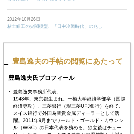
2012年10月26日
粘土細工の尖閣模型、「日中冷戦時代」の兆し
2012年10月25日
バーナンキの去就
豊島逸夫の手帖の閲覧にあたって
2012年10月24日
豊島逸夫氏プロフィール
金下落続く
豊島逸夫事務所代表。
1948年、東京都生まれ。一橋大学経済学部卒（国際
2012年10月23日
経済専攻）。三菱銀行（現三菱UFJ銀行）を経て、
4インチ画面上の「仁義なき戦い」
スイス銀行で外国為替貴金属ディーラーとして活
躍。2011年9月までワールド・ゴールド・カウンシ
ル（WGC）の日本代表を務める。独立後はチュー
2012年10月22日