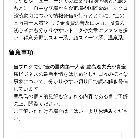
リッヒやニューヨークでの豊富な相場体験と人脈を
緊縮デモ、ロンドンに飛び火
もとに、自由な立場から金市場や国際金融、マクロ
経済動向について情報発信を行うとともに、“金の
国内第一人者”として金投資の普及に尽力。投資の
2012年10月19日
初心者にも分かりやすいトークや文章にファンも多
中国経済7.4%へ減速、商品市場への影響は？
い。得意分野はスキー系、鮨スイーツ系、温泉系。
留意事項
2012年10月18日
金大量保管のNY連銀爆破計画阻止
当ブログでは“金の国内第一人者”豊島逸夫氏が貴金
属ビジネスの最新事情をはじめとした日々の様々な
2012年10月17日
事象について、分かりやすい切り口で読み解き発信
金の落下傘 一日在職で３４億円の退職金もらえる仕組み
しています。
豊島氏の個人的見解も含まれる内容である旨ご了解
の上、閲覧ください。
2012年10月16日
ご了解いただける場合は「はい」よりお進みくださ
米中領土問題はサイバー
い。
2012年10月15日