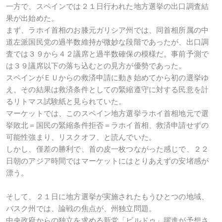
一方で、スペインでは２１日行われた地方選挙の出口調査結
果が出始めた。
まず、ラホイ首相のお膝元ガリシア州では、同首相所属の中
道左派国民党の過半数維持が微妙な段階であったが、出口調
査では３９から４２議席と過半数確保の模様だ。事前予測で
は３９議席以下の落ち込むとの見方が優勢であった。
スペインがＥＵからの救済申請に動き始めてから初の選挙ゆ
え、その結果は救済条件としての緊縮遵守に対する民意を計
るリトマス試験紙と見られていた。
マーケットでは、このスペイン地方選挙ラホイ首相地元で選
挙敗北＝国民の緊縮条件拒否＝ラホイ首相、救済申請せずの
可能性強まり、リスクオフ、と読んでいた。
しかし、僅差の勝利で、首の皮一枚つながった感じで、２２
日朝のアジア時間ではマーケットにはとりあえずの安堵感が
漂う。
そして、２１日に地方選挙が実施されたもうひとつの地域、
バスク州では、論戦の焦点が、州独立問題。
中央政府からの独立を求める新党「ビルドゥ」躍進が予想さ