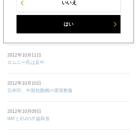
いいえ
経済危機下の資産防衛―円は安全？
はい
2012年10月12日
IMFが入り「おかずが減った」韓国
2012年10月11日
ロムニー氏は反中
2012年10月10日
日米印、中国包囲網の環境整備
2012年10月09日
IMFとEUの不協和音