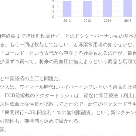
14年終盤まで降圧剤投薬せず、とのドクターバーナンキの基本
る。もう一回は投与してほしい、と麻薬常用者の如くせがむ
「ゴールド」という古代から存在する妙薬もあるのだが、最
少量ずつ買って、将来の高血圧に備えようという商品も店頭
と中国経済の血圧も問題だ。
ツ人は、ワイマール時代にハイパーインフレという超高血圧
、ECB前総裁のドクタートリシェは、頑なに降圧療法（利上
ス性低血圧症候群が拡散してきたので、新任のドクタードラギ
「民間銀行へ3年間金利１％の無制限融資」という新ワクチン
可能性も、期待感を込めて囁かれる。
国。