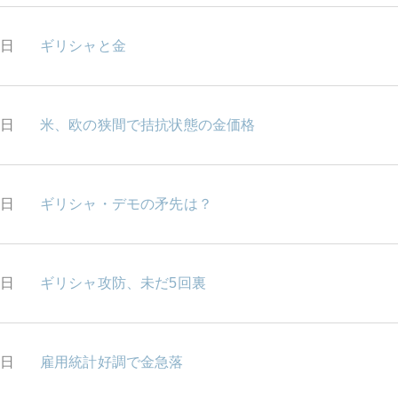
0日
ギリシャと金
9日
米、欧の狭間で拮抗状態の金価格
8日
ギリシャ・デモの矛先は？
7日
ギリシャ攻防、未だ5回裏
6日
雇用統計好調で金急落