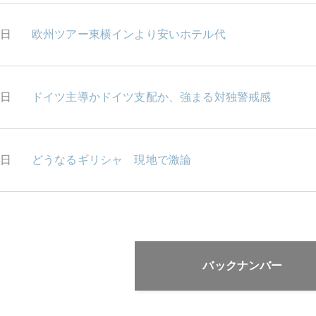
3日
欧州ツアー東横インより安いホテル代
2日
ドイツ主導かドイツ支配か、強まる対独警戒感
1日
どうなるギリシャ 現地で激論
バックナンバー