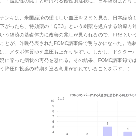
。「流動性の罠」と呼ばれる慢性的症状に、日本経済はとり
ナンキは、米国経済の望ましい血圧を２％と見る。日本経済
下がったら、特効薬の「QE3」という劇薬を処方する治療方
いう経済の基礎体力に改善の兆しが見られるので、FRBとい
ことが、昨晩発表されたFOMC議事録で明らかになった。過
は、メタボ体質ゆえ血圧も上がりやすい。しかし、ドクター
況に陥った病状の再発を恐れる。その結果、FOMC議事録で
う降圧剤投薬の時期を巡る意見が割れていることを示す。）