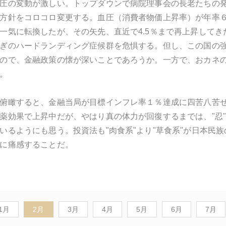
圧の変動が激しい。トップダウンで病院理事会の長老たちの
方針をコロコロ変更する。血圧（消費者物価上昇率）が年率６
一気に転換したが、その矢先、直近で4.5％まで再上昇して
ぎのハードランディング症候群を危惧する。但し、この国の強
ので、金融政策の懐が深いことであろうか。一方で、おカネ
。
俯瞰すると、金融当局が目標インフレ率１％達成に四苦八苦
薬効果で上昇中だが、やはり真の体力が回復するまでは、"忍
いるようにも思う。投資法も"肉食系"より"草食系"が日本民
に痛感することだ。
1月
2月
3月
4月
5月
6月
7月