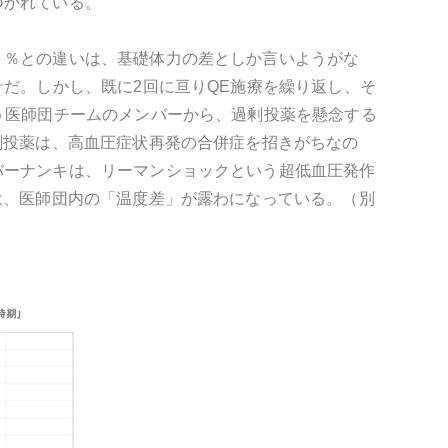
つかれている。
１％との違いは、基礎体力の差としか言いようがな
針だ。しかし、既に2回に亘りQE施療を繰り返し、そ
う医師団チームのメンバーから、過剰投薬を懸念する
剰投薬は、高血圧症状再発の合併症を招きがちなの
バーナンキは、リーマンショックという超低血圧発作
は、医師団内の「温度差」が露わになっている。（別