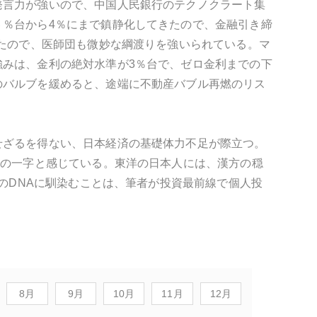
発言力が強いので、中国人民銀行のテクノクラート集
％台から4％にまで鎮静化してきたので、金融引き締
きたので、医師団も微妙な綱渡りを強いられている。マ
みは、金利の絶対水準が3％台で、ゼロ金利までの下
のバルブを緩めると、途端に不動産バブル再燃のリス
せざるを得ない、日本経済の基礎体力不足が際立つ。
"の一字と感じている。東洋の日本人には、漢方の穏
族のDNAに馴染むことは、筆者が投資最前線で個人投
8月
9月
10月
11月
12月