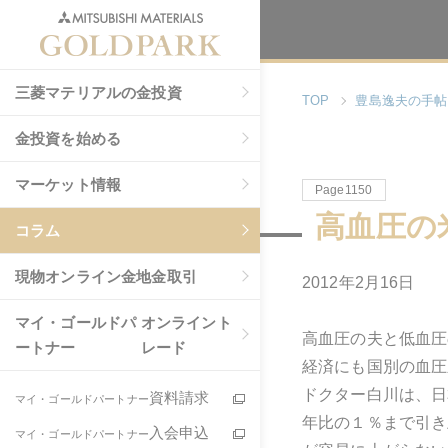
三菱マテリアルの金投資
TOP
豊島逸夫の手帖
金投資を始める
マーケット情報
Page1150
高血圧の
コラム
現物
オンライン金地金取引
2012年2月16日
マイ・ゴールドパ
オンライント
高血圧の夫と低血圧
ートナー
レード
経済にも国別の血圧
ドクター白川は、日
資料請求
マイ・ゴールドパートナー
年比の１％まで引き
入会申込
マイ・ゴールドパートナー