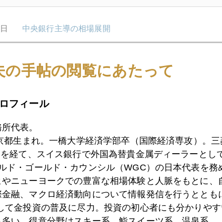
9日
中央銀行主導の相場展開
夫の手帖の閲覧にあたって
7日
年金運用最前線からのレポート
ロフィール
4日
日経プラスワンセミナー開催
務所代表。
東京都生まれ。一橋大学経済学部卒（国際経済専攻）。
）を経て、スイス銀行で外国為替貴金属ディーラーとして
3日
アテネからホルムズ海峡に飛び火
ールド・ゴールド・カウンシル（WGC）の日本代表を務
ヒやニューヨークでの豊富な相場体験と人脈をもとに、
際金融、マクロ経済動向について情報発信を行うとともに
2日
ギリシャ支援合意で金、プラチナ急騰
として金投資の普及に尽力。投資の初心者にも分かりやす
も多い。得意分野はスキー系、鮨スイーツ系、温泉系。