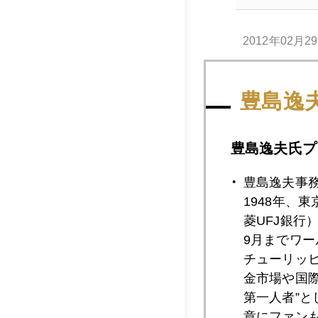
2012年02月2
豊島逸
2012年02月2
豊島逸夫氏プ
2012年02月2
豊島逸夫事
1948年、
菱UFJ銀行
2012年02月2
9月までワ
チューリッ
金市場や国
2012年02月2
第一人者”
章にファン