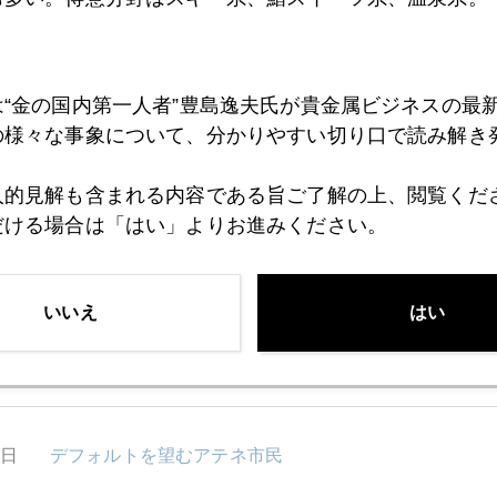
0日
ギリシャ救済―キリギリスはアリになれない
は“金の国内第一人者”豊島逸夫氏が貴金属ビジネスの最
の様々な事象について、分かりやすい切り口で読み解き
7日
日本株 メルトダウンからメルトアップへ？
人的見解も含まれる内容である旨ご了解の上、閲覧くだ
だける場合は「はい」よりお進みください。
6日
高血圧の米国経済、低血圧の日本経済
いいえ
はい
5日
ポールソン 金売却継続
3日
デフォルトを望むアテネ市民