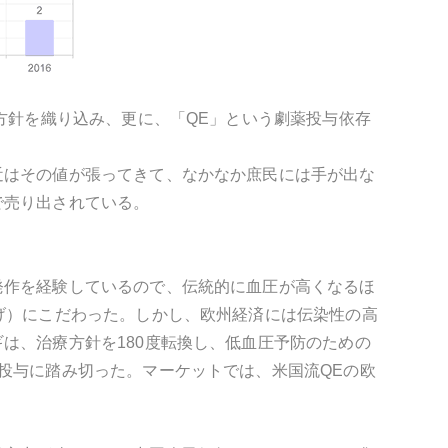
方針を織り込み、更に、「QE」という劇薬投与依存
。
近はその値が張ってきて、なかなか庶民には手が出な
で売り出されている。
発作を経験しているので、伝統的に血圧が高くなるほ
げ）にこだわった。しかし、欧州経済には伝染性の高
は、治療方針を180度転換し、低血圧予防のための
投与に踏み切った。マーケットでは、米国流QEの欧