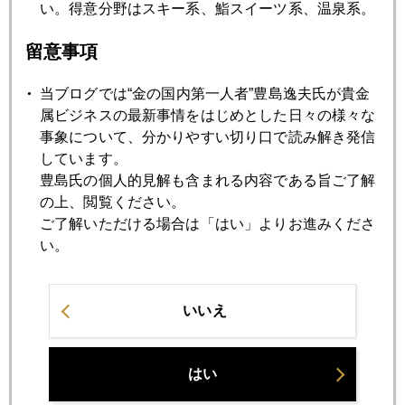
い。得意分野はスキー系、鮨スイーツ系、温泉系。
金、プラチナ急騰
留意事項
2012年11月22日
当ブログでは“金の国内第一人者”豊島逸夫氏が貴金
ドバイ行き機上ネットでブログ更新
属ビジネスの最新事情をはじめとした日々の様々な
事象について、分かりやすい切り口で読み解き発信
しています。
2012年11月21日
豊島氏の個人的見解も含まれる内容である旨ご了解
安倍金高 加速する元官僚の金買い
の上、閲覧ください。
ご了解いただける場合は「はい」よりお進みくださ
い。
2012年11月20日
オニール氏 潮目は円安に変わった
いいえ
2012年11月19日
安倍発言でドルが最強通貨に
はい