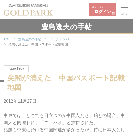
オンライントレード
ログイン
MENU
豊島逸夫の手帖
TOP
豊島逸夫の手帖
バックナンバー
尖閣が消えた 中国パスポート記載地図
Page1307
尖閣が消えた 中国パスポート記載
地図
2012年11月27日
中東では、どこでも目立つのが中国人たち。殆どの場合、中
国人と間違われ、「ニ―ハオ」と挨拶された。
話題も中東に於ける中国関連が多かったが、特に日本人とし