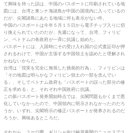
て興味を持った話は、中国のパスポートに印刷されている地
図には、台湾と東シナ海諸島が中国の国境内に入っているの
だが、尖閣諸島にあたる地域に何も表示がない件。
中国のパスポートは今年５月１５日から電子チップ入りに切
り換えられていたのだが、先週になって、台湾、フィリピ
ン、ベトナムの各政府が一斉に抗議し始めた。
パスポートには、入国時にその受け入れ国の公式査証印が押
されるわけで、中国が主張する中国領土を認めたと理解され
かねないからだ。
台湾は「現実を完全に無視した挑発的行為」、フィリピンは
「その地図は明らかなフィリピン領土の一部を含んでい
る」、そしてベトナム政府も「パスポートの誤った部分の修
正を求める」と、それぞれ中国政府に抗議。
この新パスポート発券開始時点では、尖閣問題もかくまで悪
化していなかったので、中国領内に明示されなかったのだろ
うか。いずれ、尖閣明示の修正パスポートが発券されるのだ
ろうか。興味あるところだ。
それから、ユーロ圏、ギリシャ向け融資再開のニュースでユ