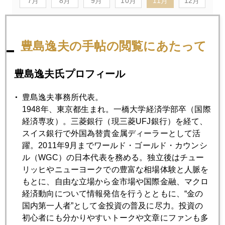
7月
8月
9月
10月
11月
12月
2012年11月30日
豊島逸夫の手帖の閲覧にあたって
ファンドの円安陽動作戦に気をつけよう
豊島逸夫氏プロフィール
2012年11月29日
豊島逸夫事務所代表。
中国二人っ子政策へ転換の兆し
1948年、東京都生まれ。一橋大学経済学部卒（国際
経済専攻）。三菱銀行（現三菱UFJ銀行）を経て、
2012年11月28日
スイス銀行で外国為替貴金属ディーラーとして活
中東で金が売れるワケ
躍。2011年9月までワールド・ゴールド・カウンシ
ル（WGC）の日本代表を務める。独立後はチュー
リッヒやニューヨークでの豊富な相場体験と人脈を
2012年11月27日
もとに、自由な立場から金市場や国際金融、マクロ
尖閣が消えた 中国パスポート記載地図
経済動向について情報発信を行うとともに、“金の
国内第一人者”として金投資の普及に尽力。投資の
初心者にも分かりやすいトークや文章にファンも多
2012年11月26日