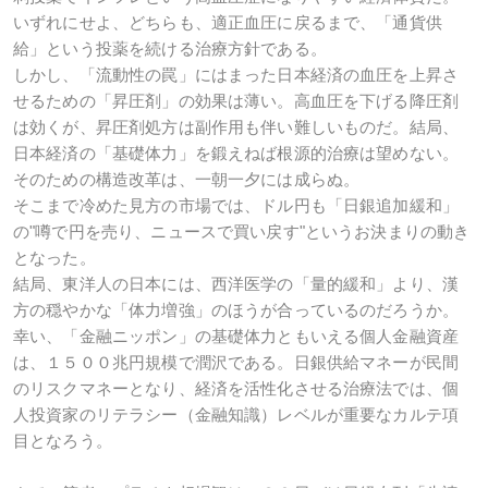
いずれにせよ、どちらも、適正血圧に戻るまで、「通貨供
給」という投薬を続ける治療方針である。
しかし、「流動性の罠」にはまった日本経済の血圧を上昇さ
せるための「昇圧剤」の効果は薄い。高血圧を下げる降圧剤
は効くが、昇圧剤処方は副作用も伴い難しいものだ。結局、
日本経済の「基礎体力」を鍛えねば根源的治療は望めない。
そのための構造改革は、一朝一夕には成らぬ。
そこまで冷めた見方の市場では、ドル円も「日銀追加緩和」
の"噂で円を売り、ニュースで買い戻す"というお決まりの動き
となった。
結局、東洋人の日本には、西洋医学の「量的緩和」より、漢
方の穏やかな「体力増強」のほうが合っているのだろうか。
幸い、「金融ニッポン」の基礎体力ともいえる個人金融資産
は、１５００兆円規模で潤沢である。日銀供給マネーが民間
のリスクマネーとなり、経済を活性化させる治療法では、個
人投資家のリテラシー（金融知識）レベルが重要なカルテ項
目となろう。