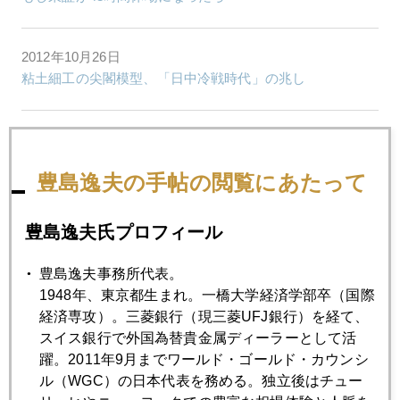
2012年10月26日
粘土細工の尖閣模型、「日中冷戦時代」の兆し
2012年10月25日
バーナンキの去就
豊島逸夫の手帖の閲覧にあたって
2012年10月24日
豊島逸夫氏プロフィール
金下落続く
豊島逸夫事務所代表。
1948年、東京都生まれ。一橋大学経済学部卒（国際
2012年10月23日
経済専攻）。三菱銀行（現三菱UFJ銀行）を経て、
4インチ画面上の「仁義なき戦い」
スイス銀行で外国為替貴金属ディーラーとして活
躍。2011年9月までワールド・ゴールド・カウンシ
ル（WGC）の日本代表を務める。独立後はチュー
2012年10月22日