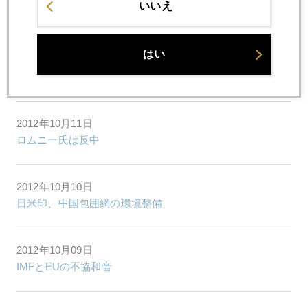
いいえ
経済危機下の資産防衛―円は安全？
はい
2012年10月12日
IMFが入り「おかずが減った」韓国
2012年10月11日
ロムニー氏は反中
2012年10月10日
日米印、中国包囲網の環境整備
2012年10月09日
IMFとEUの不協和音