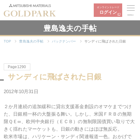
オンライントレード
ログイン
MENU
豊島逸夫の手帖
TOP
豊島逸夫の手帖
バックナンバー
サンディに飛ばされた日銀
Page1290
サンディに飛ばされた日銀
2012年10月31日
２か月連続の追加緩和に貸出支援基金創設のオマケまでつけ
た、日銀精一杯の大盤振る舞い。しかし、米国ＦＲＢの無期
限ＱＥ∞、欧州中央銀行（ＥＣＢ）の無制限国債買い取りで大
きく揺れたマーケットも、日銀の動きにはほぼ無反応。
欧米市場は、ハリケーン・サンディ関連報道一色。おかげで