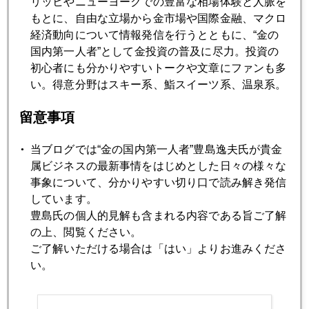
リッヒやニューヨークでの豊富な相場体験と人脈を
緊縮デモ、ロンドンに飛び火
もとに、自由な立場から金市場や国際金融、マクロ
経済動向について情報発信を行うとともに、“金の
国内第一人者”として金投資の普及に尽力。投資の
2012年10月19日
初心者にも分かりやすいトークや文章にファンも多
中国経済7.4%へ減速、商品市場への影響は？
い。得意分野はスキー系、鮨スイーツ系、温泉系。
留意事項
2012年10月18日
金大量保管のNY連銀爆破計画阻止
当ブログでは“金の国内第一人者”豊島逸夫氏が貴金
属ビジネスの最新事情をはじめとした日々の様々な
2012年10月17日
事象について、分かりやすい切り口で読み解き発信
金の落下傘 一日在職で３４億円の退職金もらえる仕組み
しています。
豊島氏の個人的見解も含まれる内容である旨ご了解
の上、閲覧ください。
2012年10月16日
ご了解いただける場合は「はい」よりお進みくださ
米中領土問題はサイバー
い。
2012年10月15日