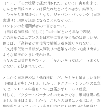
（？）、「その喧騒で掻き消された」という口実も出来て、
なんとか日銀のメンツは保たれたというべきか。結果的に
「ひっそり追加緩和」となり、ジャパン・パッシング（日本
素通り）現象が話題になることもなかった。
ロンドンの市場関係者の一言がきつい。
（日銀追加緩和に関して）"pathetic"という単語で表現。
この言葉のニュアンスを日本語に置き換えるのは難しいが、
例えば、「高齢者が青信号で横断歩道を渡りきれない」、
「支持率低迷の首相が人気取りの愚策を相次いで繰り出す」
ような状況のときに使われる。
ちなみに日英辞典をひくと、「かわいそうなほど、うまくい
かない」と訳されていた。
とにかく日本経済は「低血圧症」だ。そもそも望ましい血圧
（物価上昇率）が１％。しかし、ドクター・シラカワの見立
ては、２０１４年度も１％には届かず０．８％程度。
対して、ドクター・バーナンキのカルテでは、米国経済の望
ましい血圧は２％。しかも、こちらの患者はメタボゆえ、過
剰投薬でインフレという高血圧症になりやすい経済体質だ。