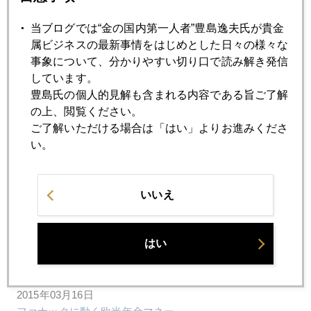
当ブログでは“金の国内第一人者”豊島逸夫氏が貴金
2015年03月20日
属ビジネスの最新事情をはじめとした日々の様々な
２０２０年、２０３０年の金価格
事象について、分かりやすい切り口で読み解き発信
しています。
豊島氏の個人的見解も含まれる内容である旨ご了解
2015年03月19日
の上、閲覧ください。
ＦＯＭＣ後、金プラチナ急反騰
ご了解いただける場合は「はい」よりお進みくださ
い。
2015年03月18日
プラチナ１１００ドル割れ
いいえ
2015年03月17日
はい
米利上げ、イエレン氏が狙う合わせ技とは
2015年03月16日