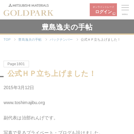
オンライントレード
ログイン
MENU
豊島逸夫の手帖
TOP
豊島逸夫の手帖
バックナンバー
公式ＨＰ立ち上げました！
Page1801
公式ＨＰ立ち上げました！
2015年3月12日
www.toshimajibu.org
副代表は治部れんげです。
写真で見るプライベート・ブログも設けました。