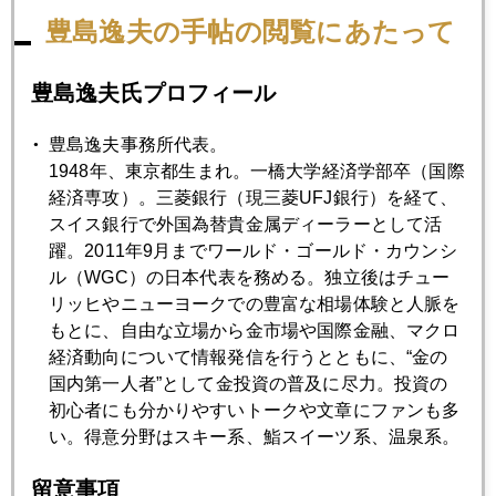
2015年03月27日
豊島逸夫の手帖の閲覧にあたって
２０１５年ドル円見通しについて
豊島逸夫氏プロフィール
2015年03月26日
豊島逸夫事務所代表。
世界のマネーの流れ、最新情勢をＴＶで語る
1948年、東京都生まれ。一橋大学経済学部卒（国際
経済専攻）。三菱銀行（現三菱UFJ銀行）を経て、
スイス銀行で外国為替貴金属ディーラーとして活
2015年03月25日
躍。2011年9月までワールド・ゴールド・カウンシ
老後貧乏に備える若い女性たち
ル（WGC）の日本代表を務める。独立後はチュー
リッヒやニューヨークでの豊富な相場体験と人脈を
2015年03月24日
もとに、自由な立場から金市場や国際金融、マクロ
ＦＲＢがバブル予防的「利下げ」する日は来るか
経済動向について情報発信を行うとともに、“金の
国内第一人者”として金投資の普及に尽力。投資の
初心者にも分かりやすいトークや文章にファンも多
2015年03月23日
い。得意分野はスキー系、鮨スイーツ系、温泉系。
衝撃の調査結果、アジアで日本の若者が最も「経済的余裕
がない」
留意事項