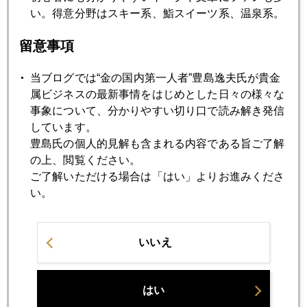
い。得意分野はスキー系、鮨スイーツ系、温泉系。
留意事項
当ブログでは“金の国内第一人者”豊島逸夫氏が貴金
属ビジネスの最新事情をはじめとした日々の様々な
事象について、分かりやすい切り口で読み解き発信
もう、ポルチーニもシーズン終わりなので、今年最後と思っ
しています。
て食した。
豊島氏の個人的見解も含まれる内容である旨ご了解
の上、閲覧ください。
それから､内田恭子さんとの朝日新聞対談
web
版のほうが､もう
ご了解いただける場合は「はい」よりお進みくださ
出たよ↓
本紙掲載も近々｡
い。
http://www.asahi.com/and_M/living/SDI2015112433921.html?
いいえ
iref=comtop_fbox_u07
はい