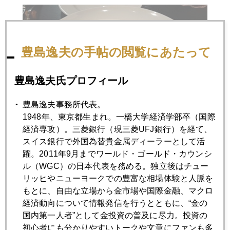
豊島逸夫の手帖の閲覧にあたって
豊島逸夫氏プロフィール
豊島逸夫事務所代表。
1948年、東京都生まれ。一橋大学経済学部卒（国際
経済専攻）。三菱銀行（現三菱UFJ銀行）を経て、
そして、焦げ目がパリパリで、絶妙のトマト味の真鯛グリ
スイス銀行で外国為替貴金属ディーラーとして活
ル。
躍。2011年9月までワールド・ゴールド・カウンシ
ル（WGC）の日本代表を務める。独立後はチュー
リッヒやニューヨークでの豊富な相場体験と人脈を
もとに、自由な立場から金市場や国際金融、マクロ
経済動向について情報発信を行うとともに、“金の
国内第一人者”として金投資の普及に尽力。投資の
初心者にも分かりやすいトークや文章にファンも多