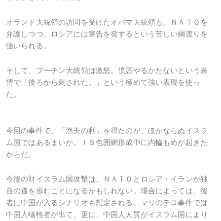
オランド大統領の訪問を受けたオバマ大統領も、ＮＡＴＯを
弁護しつつ、ロシアには警告を発するという苦しい綱渡りを
強いられる。
そして、プーチン大統領は激怒。憤懣やるかたないという表
情で「後ろから刺された。」という極めて強い表現を使っ
た。
今回の事件で、「漁夫の利」を得たのが、ほかならぬイスラ
ム国ではあるまいか。ＩＳ包囲網形成中に内輪もめが起きた
からだ。
今後の対イスラム国攻撃は、ＮＡＴＯとロシア・イランが独
自の道を歩むことになるかもしれない。場合によっては、後
者に中国が入るシナリオも想定される。マリのテロ事件では
中国人犠牲者が出て、更に、中国人人質がイスラム国により