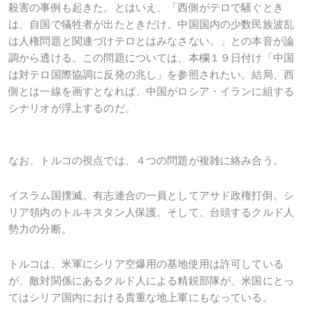
殺害の事例も起きた。とはいえ、「西側がテロで騒ぐとき
は、自国で犠牲者が出たときだけ。中国国内の少数民族波乱
は人権問題と関連づけテロとはみなさない。」との本音が論
調から透ける。この問題については、本欄１９日付け「中国
は対テロ国際協調に反発の兆し」を参照されたい。結局、西
側とは一線を画すとなれば、中国がロシア・イランに組する
シナリオが浮上するのだ。
なお、トルコの視点では、４つの問題が複雑に絡み合う。
イスラム国撲滅。有志連合の一員としてアサド政権打倒。シ
リア領内のトルキスタン人保護。そして、台頭するクルド人
勢力の分断。
トルコは、米軍にシリア空爆用の基地使用は許可している
が、敵対関係にあるクルド人による精鋭部隊が、米国にとっ
てはシリア国内における貴重な地上軍にもなっている。