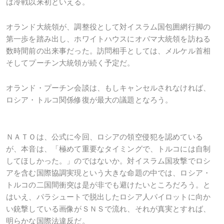
は冷戦以来初といえる。
オランド大統領が、調整役として対イスラム国包囲網行脚の
第一歩を踏み出し、ホワイトハウスにオバマ大統領を訪ねる
数時間前の出来事だった。訪問相手としては、メルケル首相
そしてプーチン大統領が続く予定だ。
オランド・プーチン会談は、もしキャンセルされなければ、
ロシア・トルコ関係修復が最大の議題となろう。
ＮＡＴＯは、公式に今回、ロシアの領空侵犯を認めている
が、本音は、「極めて重要なタイミングで、トルコには自制
してほしかった。」のではないか。対イスラム国攻撃でロシ
アを含む国際協調実現という大きな命題の中では、ロシア・
トルコの二国間衝突は是が非でも避けたいところだろう。と
はいえ、パラシュートで脱出したロシア人パイロットに向か
い銃撃している画像がＳＮＳで流れ、それが真実とすれば、
明らかな国際法違反だ。