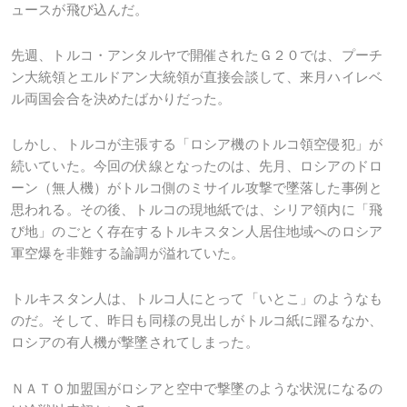
ュースが飛び込んだ。
先週、トルコ・アンタルヤで開催されたＧ２０では、プーチ
ン大統領とエルドアン大統領が直接会談して、来月ハイレベ
ル両国会合を決めたばかりだった。
しかし、トルコが主張する「ロシア機のトルコ領空侵犯」が
続いていた。今回の伏線となったのは、先月、ロシアのドロ
ーン（無人機）がトルコ側のミサイル攻撃で墜落した事例と
思われる。その後、トルコの現地紙では、シリア領内に「飛
び地」のごとく存在するトルキスタン人居住地域へのロシア
軍空爆を非難する論調が溢れていた。
トルキスタン人は、トルコ人にとって「いとこ」のようなも
のだ。そして、昨日も同様の見出しがトルコ紙に躍るなか、
ロシアの有人機が撃墜されてしまった。
ＮＡＴＯ加盟国がロシアと空中で撃墜のような状況になるの