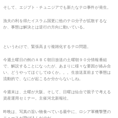
そして、エジプト・チュニジアでも新たなテロ事件が発生。
漁夫の利を得たイスラム国更に他のテロ分子が拡散するな
か、事態は解決とは逆行の方向に動いている。
というわけで、緊張高まり複雑化するテロ問題。
今週土曜日の例のＡＢＣ朝日放送の土曜朝９０分情報番組
で、解説することになったが、あまりに様々な要因が絡み合
い、どうやってほぐしてゆくか。。。生放送直前まで事態は
流動的で、なにが起こるか分からないしね。
今週末は、土曜が大阪。そして、日曜は仙台で親子で考える
資産運用セミナー。主催河北新報社。
昨晩は、写真の旨い物食べている最中に、ロシア軍機撃墜の
ニュースが飛び込んだのだ。