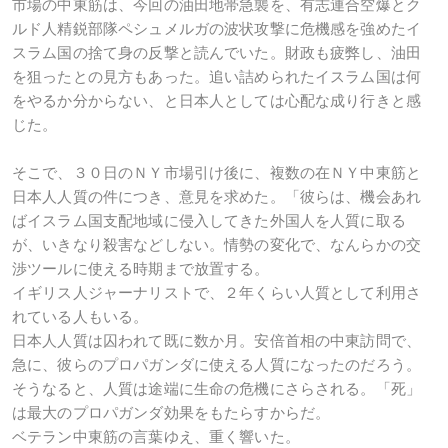
市場の中東筋は、今回の油田地帯急襲を、有志連合空爆とク
ルド人精鋭部隊ペシュメルガの波状攻撃に危機感を強めたイ
スラム国の捨て身の反撃と読んでいた。財政も疲弊し、油田
を狙ったとの見方もあった。追い詰められたイスラム国は何
をやるか分からない、と日本人としては心配な成り行きと感
じた。
そこで、３０日のＮＹ市場引け後に、複数の在ＮＹ中東筋と
日本人人質の件につき、意見を求めた。「彼らは、機会あれ
ばイスラム国支配地域に侵入してきた外国人を人質に取る
が、いきなり殺害などしない。情勢の変化で、なんらかの交
渉ツールに使える時期まで放置する。
イギリス人ジャーナリストで、２年くらい人質として利用さ
れている人もいる。
日本人人質は囚われて既に数か月。安倍首相の中東訪問で、
急に、彼らのプロパガンダに使える人質になったのだろう。
そうなると、人質は途端に生命の危機にさらされる。「死」
は最大のプロパガンダ効果をもたらすからだ。
ベテラン中東筋の言葉ゆえ、重く響いた。