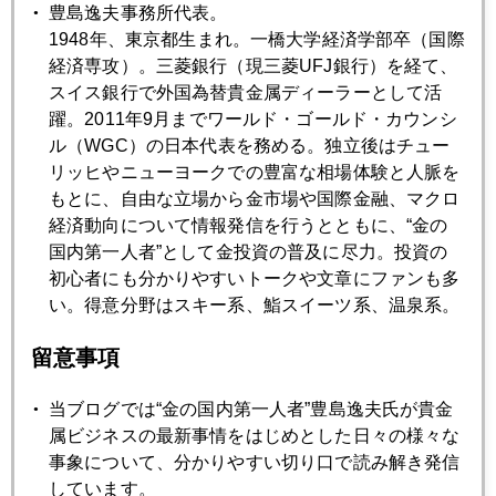
豊島逸夫事務所代表。
http://www.weekly-economist.com/
1948年、東京都生まれ。一橋大学経済学部卒（国際
経済専攻）。三菱銀行（現三菱UFJ銀行）を経て、
スイス銀行で外国為替貴金属ディーラーとして活
躍。2011年9月までワールド・ゴールド・カウンシ
2015年
ル（WGC）の日本代表を務める。独立後はチュー
リッヒやニューヨークでの豊富な相場体験と人脈を
1月
2月
3月
4月
5月
6月
もとに、自由な立場から金市場や国際金融、マクロ
7月
8月
9月
10月
11月
12月
経済動向について情報発信を行うとともに、“金の
国内第一人者”として金投資の普及に尽力。投資の
初心者にも分かりやすいトークや文章にファンも多
い。得意分野はスキー系、鮨スイーツ系、温泉系。
2015年02月27日
２０１５年市場予測グラフについて
留意事項
当ブログでは“金の国内第一人者”豊島逸夫氏が貴金
2015年02月26日
属ビジネスの最新事情をはじめとした日々の様々な
世界のマネーの行方 テレビで語る、無料公開中
事象について、分かりやすい切り口で読み解き発信
しています。