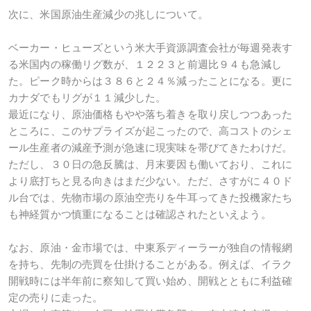
次に、米国原油生産減少の兆しについて。
ベーカー・ヒューズという米大手資源調査会社が毎週発表す
る米国内の稼働リグ数が、１２２３と前週比９４も急減し
た。ピーク時からは３８６と２４％減ったことになる。更に
カナダでもリグが１１減少した。
最近になり、原油価格もやや落ち着きを取り戻しつつあった
ところに、このサプライズが起こったので、高コストのシェ
ール生産者の減産予測が急速に現実味を帯びてきたわけだ。
ただし、３０日の急反騰は、月末要因も働いており、これに
より底打ちと見る向きはまだ少ない。ただ、さすがに４０ド
ル台では、先物市場の原油空売りを牛耳ってきた投機家たち
も神経質かつ慎重になることは確認されたといえよう。
なお、原油・金市場では、中東系ディーラーが独自の情報網
を持ち、先制の売買を仕掛けることがある。例えば、イラク
開戦時には半年前に察知して買い始め、開戦とともに利益確
定の売りに走った。