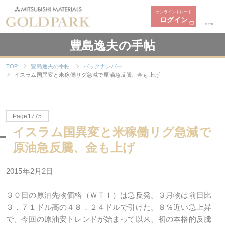
オンライントレード
ログイン
MENU
豊島逸夫の手帖
TOP
豊島逸夫の手帖
バックナンバー
イスラム国異変と米稼働リグ急減で原油急反騰、金も上げ
Page1775
イスラム国異変と米稼働リグ急減で
原油急反騰、金も上げ
2015年2月2日
３０日の原油先物価格（ＷＴＩ）は急反発。３月物は前日比
３．７１ドル高の４８．２４ドルで引けた。８％近い急上昇
で、今回の原油安トレンドが始まって以来、初の本格的反騰