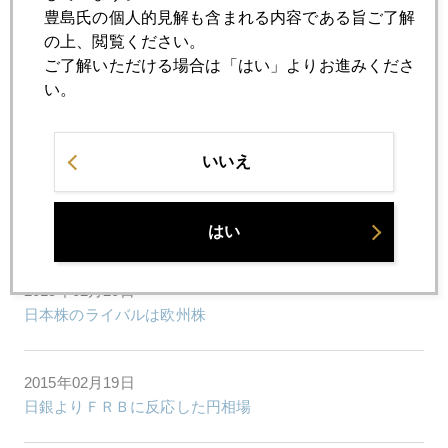
2015年02月25日
豊島氏の個人的見解も含まれる内容である旨ご了解
イエレン議会証言で株も金も同時高
の上、閲覧ください。
ご了解いただける場合は「はい」よりお進みくださ
い。
2015年02月24日
利上げを知らないディーラーたちの戸惑い
いいえ
2015年02月23日
ギリシャ２題
はい
2015年02月20日
日本株のライバルは欧州株
2015年02月19日
日銀よりＦＲＢに反応した円相場