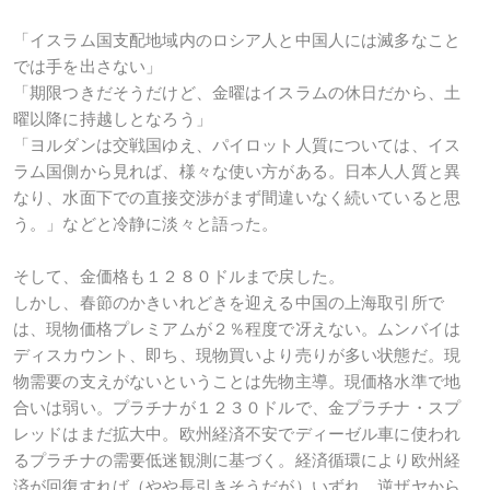
「イスラム国支配地域内のロシア人と中国人には滅多なこと
では手を出さない」
「期限つきだそうだけど、金曜はイスラムの休日だから、土
曜以降に持越しとなろう」
「ヨルダンは交戦国ゆえ、パイロット人質については、イス
ラム国側から見れば、様々な使い方がある。日本人人質と異
なり、水面下での直接交渉がまず間違いなく続いていると思
う。」などと冷静に淡々と語った。
そして、金価格も１２８０ドルまで戻した。
しかし、春節のかきいれどきを迎える中国の上海取引所で
は、現物価格プレミアムが２％程度で冴えない。ムンバイは
ディスカウント、即ち、現物買いより売りが多い状態だ。現
物需要の支えがないということは先物主導。現価格水準で地
合いは弱い。プラチナが１２３０ドルで、金プラチナ・スプ
レッドはまだ拡大中。欧州経済不安でディーゼル車に使われ
るプラチナの需要低迷観測に基づく。経済循環により欧州経
済が回復すれば（やや長引きそうだが）いずれ、逆ザヤから