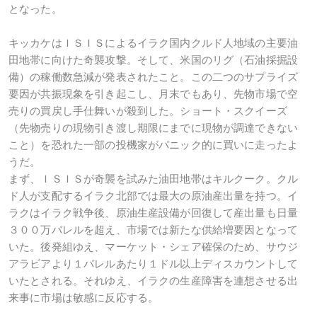
となった。
キッカケはＩＳＩＳによるイラク国内クルド人地域の主要油
田地帯に向けた奇襲攻撃。そして、米国のリグ（石油採掘設
備）の稼働数急減が発表されたこと。この二つのサプライズ
要因が共振現象を引き起こし、月末でもあり、先物市場で空
売りの買戻し手仕舞いが殺到した。ショート・スクイーズ
（先物売りの現物引き渡し期限にまでに現物が調達できない
こと）を恐れた一部の投機家がパニック的に買いに走ったよ
うだ。
まず、ＩＳＩＳが奇襲を試みた油田地帯はキルクーク。クル
ド人が支配するイラク北部では最大の原油産出量を持つ。イ
ラクはイラク戦争後、原油生産設備が回復して産出量も日量
３００万バレルを超え、市場では新たな供給増要因となって
いた。後発組ゆえ、マーケット・シェア確保のため、サウジ
アラビアより１バレルあたり１ドル以上ディスカウントして
いたとされる。それゆえ、イラクの生産障害を連想させる出
来事に市場は敏感に反応する。