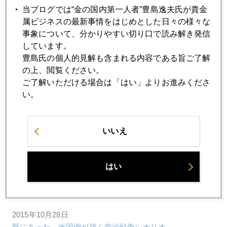
当ブログでは“金の国内第一人者”豊島逸夫氏が貴金
属ビジネスの最新事情をはじめとした日々の様々な
事象について、分かりやすい切り口で読み解き発信
2015年
しています。
豊島氏の個人的見解も含まれる内容である旨ご了解
1月
2月
3月
4月
5月
6月
の上、閲覧ください。
ご了解いただける場合は「はい」よりお進みくださ
7月
8月
9月
10月
11月
12月
い。
2015年10月30日
いいえ
アベノミクスの限界
はい
2015年10月29日
ＦＯＭＣ利上げ「次回で決めたい」
2015年10月28日
既にあった、米国側が描く南沙戦争シナリオ