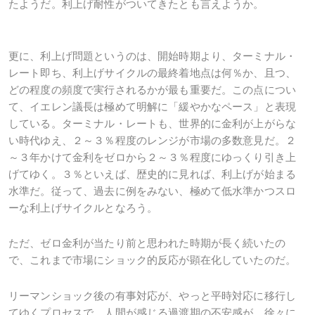
たようだ。利上げ耐性がついてきたとも言えようか。
更に、利上げ問題というのは、開始時期より、ターミナル・
レート即ち、利上げサイクルの最終着地点は何％か、且つ、
どの程度の頻度で実行されるかが最も重要だ。この点につい
て、イエレン議長は極めて明解に「緩やかなペース」と表現
している。ターミナル・レートも、世界的に金利が上がらな
い時代ゆえ、２～３％程度のレンジが市場の多数意見だ。２
～３年かけて金利をゼロから２～３％程度にゆっくり引き上
げてゆく。３％といえば、歴史的に見れば、利上げが始まる
水準だ。従って、過去に例をみない、極めて低水準かつスロ
ーな利上げサイクルとなろう。
ただ、ゼロ金利が当たり前と思われた時期が長く続いたの
で、これまで市場にショック的反応が顕在化していたのだ。
リーマンショック後の有事対応が、やっと平時対応に移行し
てゆくプロセスで、人間が感じる過渡期の不安感が、徐々に