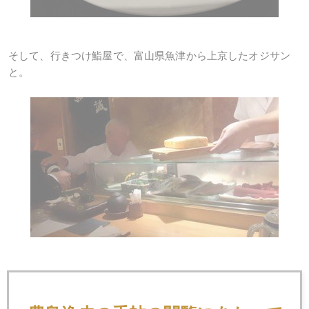
そして、行きつけ鮨屋で、富山県魚津から上京したオジサン
と。
出来立て卵焼きの湯気が判別できるかな。口の中が火傷する
ほどのアツアツ感がたまらない(笑)。 富山県は、魚が旨いよ
ね～。富山湾が天然の生簀になっていて、立山から切り込み