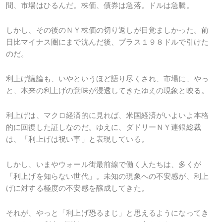
間、市場はひるんだ。株価、債券は急落。ドルは急騰。
しかし、その後のＮＹ株価の切り返しが目覚ましかった。前
日比マイナス圏にまで沈んだ後、プラス１９８ドルで引けた
のだ。
利上げ議論も、いやというほど語り尽くされ、市場に、やっ
と、本来の利上げの意味が浸透してきたゆえの現象と映る。
利上げは、マクロ経済的に見れば、米国経済がいよいよ本格
的に回復した証しなのだ。ゆえに、ダドリーＮＹ連銀総裁
は、「利上げは祝い事」と表現している。
しかし、いまやウォール街最前線で働く人たちは、多くが
「利上げを知らない世代」。未知の現象への不安感が、利上
げに対する極度の不安感を醸成してきた。
それが、やっと「利上げ恐るまじ」と思えるようになってき