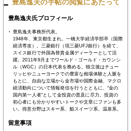
豊島逸夫の手帖の閲覧にあたって
深さ１０００メートルに達する。その１００メートルごと
に、様々な地魚が、立山からの栄養分をタップリ摂って育
豊島逸夫氏プロフィール
つ。行きつけの富山市内で魚やさんが経営する店では、１０
人行けば１０種類の地魚を焼いてくれる。そんな芸当ができ
豊島逸夫事務所代表。
るのも、富山湾ならでは。まだ北陸新幹線に乗ったことない
1948年、東京都生まれ。一橋大学経済学部卒（国際
から、一度は乗ってみるか。でも、ネット環境が悪いので、
経済専攻）。三菱銀行（現三菱UFJ銀行）を経て、
ビジネス客には敬遠されているみたいね。上越新幹線でも、
スイス銀行で外国為替貴金属ディーラーとして活
高崎から越後湯沢までのトンネル30
分近くで、ネットから遮
躍。2011年9月までワールド・ゴールド・カウンシ
断されるので、困ることが多い。
ル（WGC）の日本代表を務める。独立後はチュー
リッヒやニューヨークでの豊富な相場体験と人脈を
もとに、自由な立場から金市場や国際金融、マクロ
ちなみに、私の得意技は、東北新幹線などで、車両ごとに座
経済動向について情報発信を行うとともに、“金の
席下にコンセントがある席が、ｘｘＣとか把握しているこ
国内第一人者”として金投資の普及に尽力。投資の
と。指定席は、必ず、その席。
初心者にも分かりやすいトークや文章にファンも多
い。得意分野はスキー系、鮨スイーツ系、温泉系。
なんせ、４個持ちしてると、充電の奴隷みたいなもので、常
に、充電状態が気になるのだ。。。ここぞ、というときに、
留意事項
充電が切れるものなのだよね～～～。