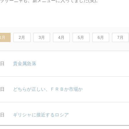
ラザーニャも、新メニューに入ってました(笑)。
1月
2月
3月
4月
5月
6月
7月
0日
貴金属急落
9日
どちらが正しい、ＦＲＢか市場か
8日
ギリシャに接近するロシア