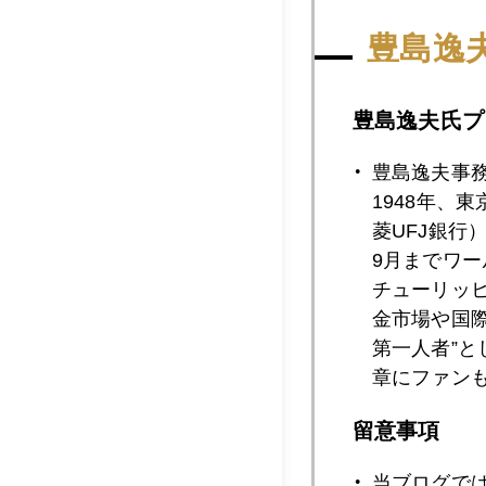
豊島逸
2015年01月2
豊島逸夫氏プ
2015年01月2
豊島逸夫事
1948年、
菱UFJ銀行
2015年01月2
9月までワ
チューリッ
金市場や国
2015年01月2
第一人者”
章にファン
留意事項
2015年01月2
当ブログで