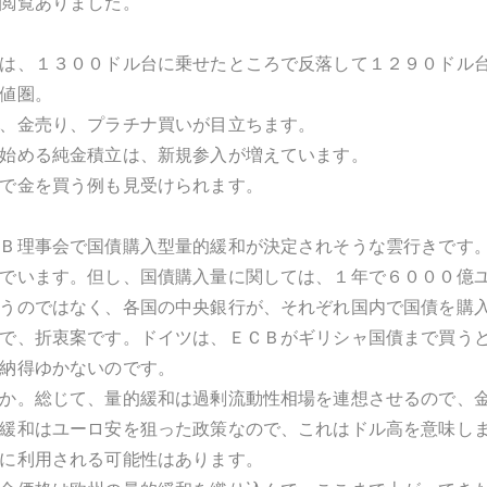
閲覧ありました。
は、１３００ドル台に乗せたところで反落して１２９０ドル
値圏。
、金売り、プラチナ買いが目立ちます。
始める純金積立は、新規参入が増えています。
で金を買う例も見受けられます。
Ｂ理事会で国債購入型量的緩和が決定されそうな雲行きです
でいます。但し、国債購入量に関しては、１年で６０００億
うのではなく、各国の中央銀行が、それぞれ国内で国債を購
で、折衷案です。ドイツは、ＥＣＢがギリシャ国債まで買う
納得ゆかないのです。
か。総じて、量的緩和は過剰流動性相場を連想させるので、
緩和はユーロ安を狙った政策なので、これはドル高を意味し
に利用される可能性はあります。