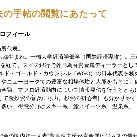
夫の手帖の閲覧にあたって
7日
人民元急落、通貨安競争の兆しか
ロフィール
6日
ギリシャ急進左派勝利にほくそえむ中国
務所代表。
東京都生まれ。一橋大学経済学部卒（国際経済専攻）。
）を経て、スイス銀行で外国為替貴金属ディーラーとして
3日
株も金も買われるリスクオン
ールド・ゴールド・カウンシル（WGC）の日本代表を務
ヒやニューヨークでの豊富な相場体験と人脈をもとに、
際金融、マクロ経済動向について情報発信を行うとともに
2日
２０１５年マネーの行方 パート２ 映像無料公開中
として金投資の普及に尽力。投資の初心者にも分かりやす
も多い。得意分野はスキー系、鮨スイーツ系、温泉系。
1日
円・日本株を狙うオイルマネー
は“金の国内第一人者”豊島逸夫氏が貴金属ビジネスの最