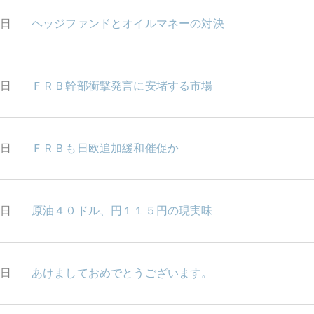
3日
ヘッジファンドとオイルマネーの対決
9日
ＦＲＢ幹部衝撃発言に安堵する市場
8日
ＦＲＢも日欧追加緩和催促か
7日
原油４０ドル、円１１５円の現実味
6日
あけましておめでとうございます。