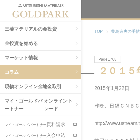
三菱マテリアルの金投資
TOP
豊島逸夫の手帖
金投資を始める
マーケット情報
Page1768
２０１５
コラム
現物
オンライン金地金取引
2015年1月22日
マイ・ゴールドパ
オンライント
昨晩、日経ＣＮＢＣ
ートナー
レード
http://www.ustream.
資料請求
マイ・ゴールドパートナー
入会申込
マイ・ゴールドパートナー