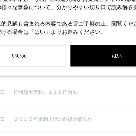
の様々な事象について、分かりやすい切り口で読み解き
0日
プロがこっそり知りたい話
人的見解も含まれる内容である旨ご了解の上、閲覧くだ
だける場合は「はい」よりお進みください。
9日
スイスの教訓、中銀は嘘が許されるのか
いいえ
はい
6日
１１５円割れ視野に、スイス発円高
5日
円相場大荒れ、１１６円台も
4日
２０１５年米利上げの前提が覆るか