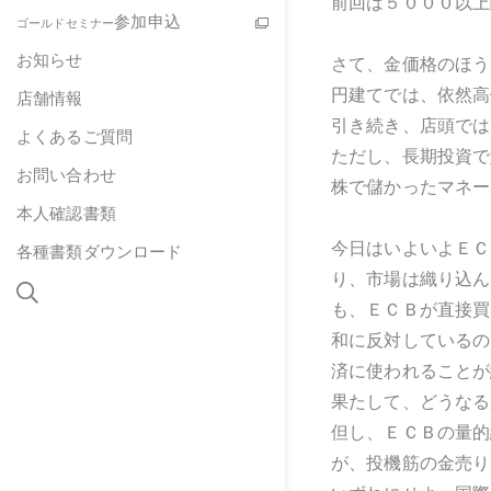
前回は５０００以上
参加申込
ゴールドセミナー
お知らせ
さて、金価格のほう
円建てでは、依然高
店舗情報
引き続き、店頭では
よくあるご質問
ただし、長期投資で
お問い合わせ
株で儲かったマネー
本人確認書類
今日はいよいよＥＣ
各種書類ダウンロード
り、市場は織り込ん
も、ＥＣＢが直接買
和に反対しているの
済に使われることが
果たして、どうなる
但し、ＥＣＢの量的
が、投機筋の金売り