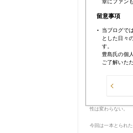
結果的に、ドル買い
章にファン
れるストップロス（
留意事項
当ブログで
なお、ＮＹ時間に入
とした日々
ミスター・クロダ」
す。
豊島氏の個
ご了解いた
さて、今後の動向だ
１％台に上昇中だ。
１２３円台から１２
１２月にせよ、円相
性は変わらない。
今回は一本とられた