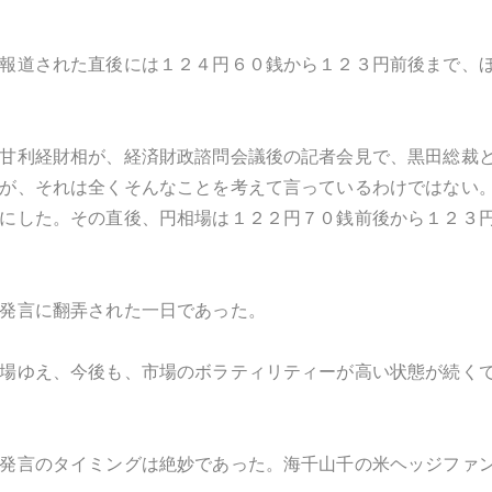
報道された直後には１２４円６０銭から１２３円前後まで、
甘利経財相が、経済財政諮問会議後の記者会見で、黒田総裁
が、それは全くそんなことを考えて言っているわけではない
にした。その直後、円相場は１２２円７０銭前後から１２３
発言に翻弄された一日であった。
場ゆえ、今後も、市場のボラティリティーが高い状態が続く
発言のタイミングは絶妙であった。海千山千の米ヘッジファ