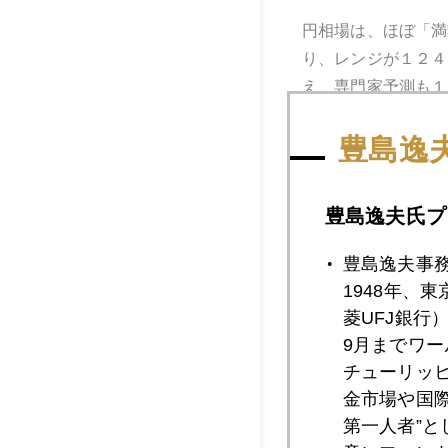
円相場は、ほぼ「満
り、レンジが１２４
え、専門家予測も１
豊島逸
しかも、１２５円か
そのタイミングで、
豊島逸夫氏プ
これは効いた。
豊島逸夫事
1948年、
黒田総裁のマーケッ
菱UFJ銀行
9月までワ
甘利経財相との雑談
チューリッ
ない。それを、ご本
金市場や国
第一人者”