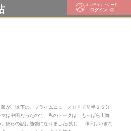
オンライントレード
帖
ログイン
ト版が、以下の、プライムニュースＨＰで前半２５分
ーマは中国だったので、私のトークは、もっぱら上海
つ、彼らの話は勉強になりました
(
笑
)
。 昨日はいきな