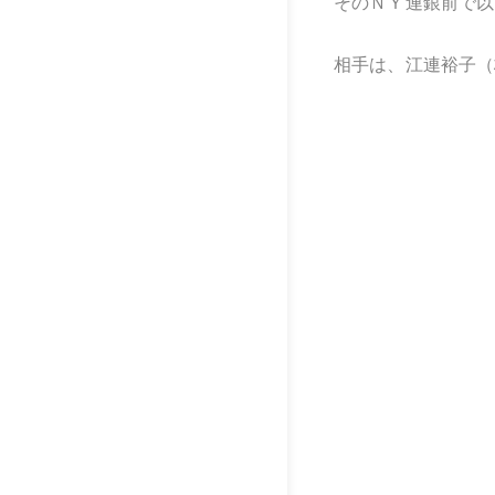
そのＮＹ連銀前で以
相手は、江連裕子（