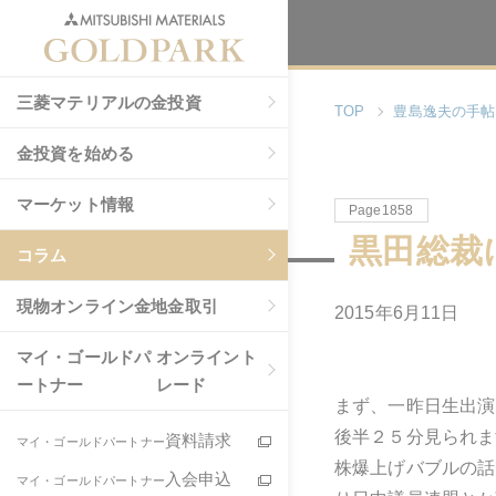
三菱マテリアルの金投資
TOP
豊島逸夫の手帖
金投資を始める
マーケット情報
Page1858
黒田総裁
コラム
現物
オンライン金地金取引
2015年6月11日
マイ・ゴールドパ
オンライント
ートナー
レード
まず、一昨日生出演
後半２５分見られま
資料請求
マイ・ゴールドパートナー
株爆上げバブルの話
入会申込
マイ・ゴールドパートナー