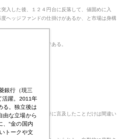
に突入した後、１２４円台に反落して、値固めに入
再度ヘッジファンドの仕掛けがあるか、と市場は身構
が加速しやすい値ごろである。
三菱銀行（現三
活躍。2011年
める。独立後は
メントで、直接的に為替に言及したことだけは間違い
自由な立場から
、“金の国内
いトークや文