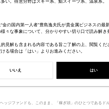
・円売りポジションをかかえた多くのヘッジファンドや個人
も多い。得意分野はスキー系、鮨スイーツ系、温泉系。
損切り）により、多額の損失をかかえることになったのだ。
は“金の国内第一人者”豊島逸夫氏が貴金属ビジネスの最
ると、「ドル安」がＮＹ株の買い要因となったので、米国株
の様々な事象について、分かりやすい切り口で読み解き
との声も聞こえた。
人的見解も含まれる内容である旨ご了解の上、閲覧くだ
だける場合は「はい」よりお進みください。
が、米国の利上げ・欧州経済指標改善を視野に、米１０年債
中期的ドル高・円安トレンドは変わらない。
いいえ
はい
０円に戻るのか、再び１２５円を試すのか、といえば、後者
場が円高で定着するような地合いではない。黒田発言は、円
ヘッジファンドも、このまま、「稼ぎ頭」のひとつであるド