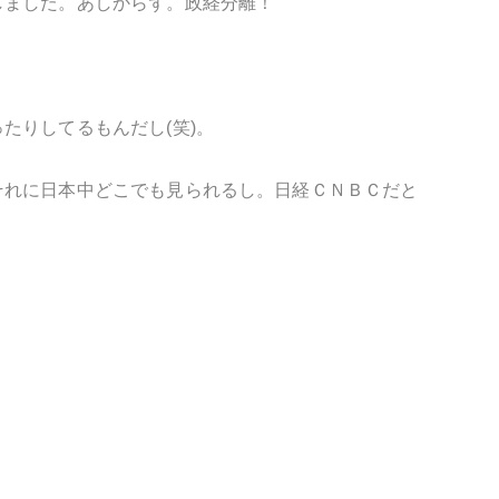
しました。あしからず。政経分離！
ったりしてるもんだし
(
笑
)
。
それに日本中どこでも見られるし。日経ＣＮＢＣだと