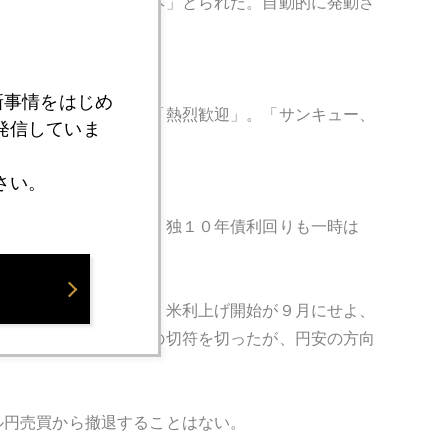
投機家は、完全に「一本」とられた。自動的に発動さ
新事情をはじめ
投資家は、黒田発言を「熱烈歓迎」。「サンキュー、
発信していま
さい。
利回りは２．４％台に、独１０年債利回りも一時は
の可能性が極めて強い。米利上げ開始が９月にせよ、
安速度にスピード違反の切符を切ったが、円安の方向
ル円売買から撤退することはない。