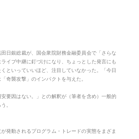
黒田日銀総裁が、国会衆院財務金融委員会で「さらな
はライブ中継に釘づけになり、ちょっとした発言にも
たくといっていいほど、注目していなかった。「今日
は「奇襲攻撃」のインパクトを与えた。
円安要因はない。」との解釈が（筆者を含め）一般的
ろう。
文が発動されるプログラム・トレードの実態をまざま