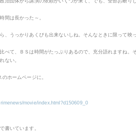
政治団体から講演の依頼がいくつか来て、でも、全部お断り
時間は長かった～。
ら、うっかりあくびも出来ないしね。そんなときに限って映
比べて、ＢＳは時間がたっぷりあるので、充分語れますね。
れない。
スのホームページに。
v/primenews/movie/index.html?d150609_0
で書いています。