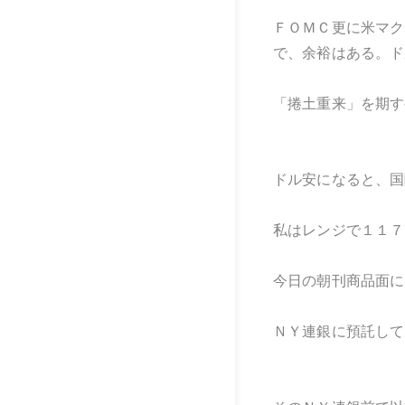
ＦＯＭＣ更に米マク
で、余裕はある。ド
「捲土重来」を期す
ドル安になると、国
私はレンジで１１７
今日の朝刊商品面に
ＮＹ連銀に預託して