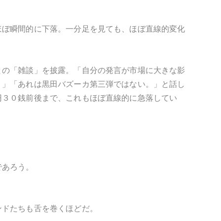
ほぼ瞬間的に下落。一分足を見ても、ほぼ直線的変化
との「雑談」を披露。「自分の発言が市場に大きな影
。」「あれは黒田バズーカ第三弾ではない。」と話し
円３０銭前後まで、これもほぼ直線的に急落してい
であろう。
ンドたちも舌を巻くほどだ。