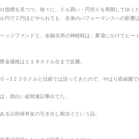
ロ指標を見つつ、徐々に、ドル買い・円売りを再開してゆく
ル円で２円ほどやられても、全体のパフォーマンスへの影響
ヘッジファンドと、金融当局の神経戦は、夏場にかけてヒー
際金価格は１１８０ドル台まで反騰。
０～1
２３０ドルと日経では語ってきたので、やはり底値圏で
は、面白い金関連記事出てた。
ある公的保有金の引き出し相次ぐという話。