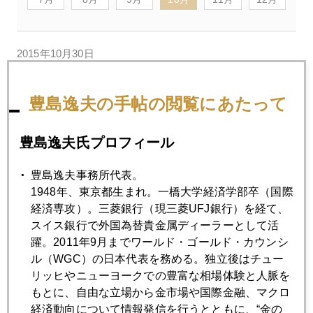
2015年10月30日
アベノミクスの限界
豊島逸夫の手帖の閲覧にあたって
2015年10月29日
ＦＯＭＣ利上げ「次回で決めたい」
豊島逸夫氏プロフィール
豊島逸夫事務所代表。
2015年10月28日
1948年、東京都生まれ。一橋大学経済学部卒（国際
既にあった、米国側が描く南沙戦争シナリオ
経済専攻）。三菱銀行（現三菱UFJ銀行）を経て、
スイス銀行で外国為替貴金属ディーラーとして活
躍。2011年9月までワールド・ゴールド・カウンシ
2015年10月27日
ル（WGC）の日本代表を務める。独立後はチュー
南沙諸島で存在感を示すか、オバマ大統領
リッヒやニューヨークでの豊富な相場体験と人脈を
もとに、自由な立場から金市場や国際金融、マクロ
経済動向について情報発信を行うとともに、“金の
2015年10月26日