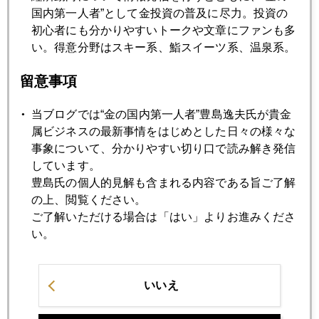
国内第一人者”として金投資の普及に尽力。投資の
渋谷路上でのトルコ人騒動に思う
初心者にも分かりやすいトークや文章にファンも多
い。得意分野はスキー系、鮨スイーツ系、温泉系。
2015年10月23日
留意事項
株も金も過剰流動性相場
当ブログでは“金の国内第一人者”豊島逸夫氏が貴金
2015年10月22日
属ビジネスの最新事情をはじめとした日々の様々な
英国、中国製原発など７兆円契約の衝撃
事象について、分かりやすい切り口で読み解き発信
しています。
豊島氏の個人的見解も含まれる内容である旨ご了解
2015年10月21日
の上、閲覧ください。
私の相場人生
ご了解いただける場合は「はい」よりお進みくださ
い。
2015年10月20日
郵政株、いつ売るか？
いいえ