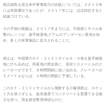
南沙諸島を巡る米中軍事能力の比較については、２０１０年
には米国優位であったが、２０１７年には、ほぼ拮抗すると
結論づけている。
その予測の根拠は、２０１７年までには、中国側ミサイル攻
撃のレンジが、嘉手納基地
,
グアムのアンダーセン基地を始
め、多くの米軍施設に拡大されることだ。
例えば、中国軍のＤＦ－２１Ｃミサイル６－９発を嘉手納基
地に打ち込めば、同基地の滑走路に、直径１０メートルのク
レーターができて、８時間閉鎖に追い込める。クレーターが
５メートルならば、４時間の閉鎖と予測している。
このＤＦ－２１Ｃミサイルから飛散する小爆弾群は、ロケッ
ト力を借りずとも、超高速度でコンクリートを貫通できる能
力を持つ。滑走路攻撃用弾頭なのだ。