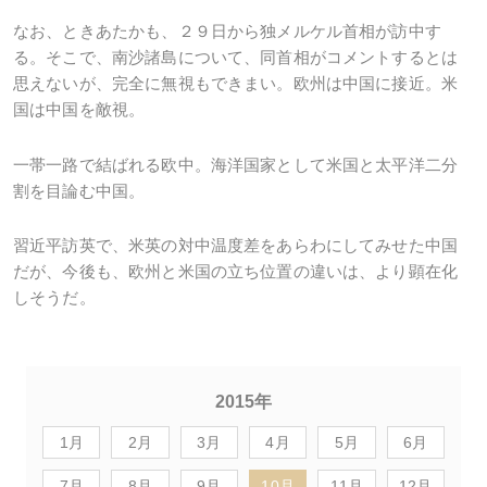
なお、ときあたかも、２９日から独メルケル首相が訪中す
る。そこで、南沙諸島について、同首相がコメントするとは
思えないが、完全に無視もできまい。欧州は中国に接近。米
国は中国を敵視。
一帯一路で結ばれる欧中。海洋国家として米国と太平洋二分
割を目論む中国。
習近平訪英で、米英の対中温度差をあらわにしてみせた中国
だが、今後も、欧州と米国の立ち位置の違いは、より顕在化
しそうだ。
2015年
1月
2月
3月
4月
5月
6月
7月
8月
9月
10月
11月
12月