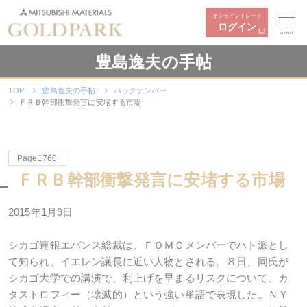
オンライントレード
ログイン
MENU
豊島逸夫の手帖
TOP
豊島逸夫の手帖
バックナンバー
ＦＲＢ幹部衝撃発言に安堵する市場
Page1760
ＦＲＢ幹部衝撃発言に安堵する市場
2015年1月9日
シカゴ連銀エバンス総裁は、ＦＯＭＣメンバーでハト派とし
て知られ、イエレン議長に近い人物とされる。８日、同氏が
シカゴ大学での講演で、利上げを早まるリスクについて、カ
タストロフィー（壊滅的）という強い単語で表現した。ＮＹ