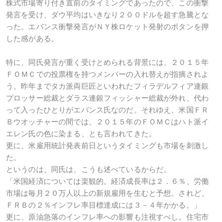
株式市場寄り付き直前のタイミングであったので、この衝撃
発言を受け、ダウ平均はいきなり２００ドルを超す急騰とな
った。エバンス衝撃発言がＮＹ株ロケット発射のボタンを押
した感がある。
特に、同氏発言が重く受けとめられる背景には、２０１５年
ＦＯＭＣでの投票権を持つメンバーの入れ替えが指摘されよ
う。昨年までタカ派両巨匠といわれたフィラデルフィア連銀
プロッサー総裁とダラス連銀フィッシャー総裁が外れ、代わ
って入ったひとりがエバンス氏なのだ。それゆえ、米国ＦＲ
Ｂウオッチャーの間では、２０１５年のＦＯＭＣはハト派イ
エレン氏の色に染まる、とも言われてきた。
更に、米雇用統計発表前日というタイミングも市場を刺激し
た。
というのは、同氏は、こうも述べているからだ。
「米国経済については楽観的。経済成長率は２．６％、労働
市場は毎月２０万人以上の新規雇用を生むと予想。されど、
ＦＲＢの２％インフレ率目標達成には３－４年かかる。」
更に、原油急落のインフレ率への影響も注視すべし。住宅市