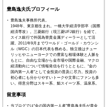
貴金属急落
豊島逸夫氏プロフィール
2015年01月29日
豊島逸夫事務所代表。
どちらが正しい、ＦＲＢか市場か
1948年、東京都生まれ。一橋大学経済学部卒（国際
経済専攻）。三菱銀行（現三菱UFJ銀行）を経て、
スイス銀行で外国為替貴金属ディーラーとして活
2015年01月28日
躍。2011年9月までワールド・ゴールド・カウンシ
ギリシャに接近するロシア
ル（WGC）の日本代表を務める。独立後はチュー
リッヒやニューヨークでの豊富な相場体験と人脈を
もとに、自由な立場から金市場や国際金融、マクロ
2015年01月27日
経済動向について情報発信を行うとともに、“金の
人民元急落、通貨安競争の兆しか
国内第一人者”として金投資の普及に尽力。投資の
初心者にも分かりやすいトークや文章にファンも多
2015年01月26日
い。得意分野はスキー系、鮨スイーツ系、温泉系。
ギリシャ急進左派勝利にほくそえむ中国
留意事項
2015年01月23日
当ブログでは“金の国内第一人者”豊島逸夫氏が貴金