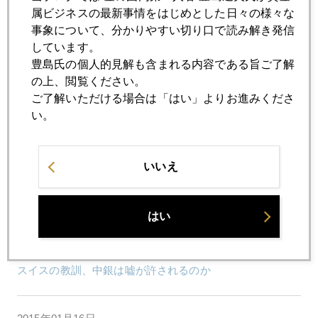
株も金も買われるリスクオン
属ビジネスの最新事情をはじめとした日々の様々な
事象について、分かりやすい切り口で読み解き発信
しています。
2015年01月22日
豊島氏の個人的見解も含まれる内容である旨ご了解
２０１５年マネーの行方 パート２ 映像無料公開中
の上、閲覧ください。
ご了解いただける場合は「はい」よりお進みくださ
い。
2015年01月21日
円・日本株を狙うオイルマネー
いいえ
2015年01月20日
プロがこっそり知りたい話
はい
2015年01月19日
スイスの教訓、中銀は嘘が許されるのか