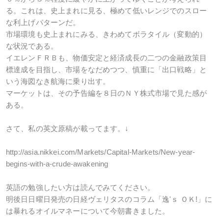
る。これは、史上まれに見る、極めて低いレンジでのスロー
な利上げパターンだ。
市場環境も史上まれにみる、きわめてボラタイル（変動的）
な状況である。
イエレンＦＲＢも、物価安定と経済成長の二つの金融政策目
標達成を目指し、市場をなだめつつ、慎重に「出口戦略」と
いう海図なき航海に乗り出す。
マーケットは、その予告編を８日のＮＹ株式市場で見た感が
ある。
さて、私の英文原稿が載ってます。↓
http://asia.nikkei.com/Markets/Capital-Markets/New-year-
begins-with-a-crude-awakening
英語の勉強したい方は読んでみてください。
明後日日曜日発売の日経ヴェリタスのコラム「逸'ｓ ＯＫ!」に
は暴れるオイルマネーについて今朝書きました。