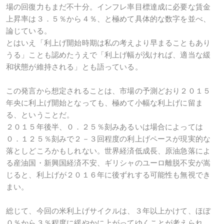
場の回復力もまだ不十分。インフレ率目標達成に必要な賃金
上昇率は３．５％から４％、と極めて具体的な数字を並べ、
論じている。
とはいえ「利上げ開始時期は私の考えより早まることもあり
うる」ことも認めたうえで「利上げ幅が浅ければ、適当な緩
和状態が維持される」とも語っている。
この発言から想定されることは、市場の予測どおり２０１５
年央に利上げ開始となっても、極めて小幅な利上げに留ま
る、ということだ。
２０１５年後半、０．２５％刻みあるいは場合によっては
０．１２５％刻みで２－３回程度の利上げペースが現実的な
落としどころかもしれない。世界経済低成長、原油急落によ
る産油国・新興国経済不安、ギリシャのユーロ離脱不安が嵩
じると、利上げが２０１６年に後ずれする可能性も無視でき
まい。
総じて、今回の米利上げサイクルは、３年以上かけて、ほぼ
０％から３％程度に緩やかに上がってゆくことが考えられ