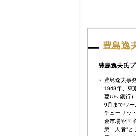
豊島逸
2015年
豊島逸夫氏プ
豊島逸夫事
2015年09月3
1948年、
菱UFJ銀行
9月までワ
2015年09月2
チューリッ
金市場や国
第一人者”