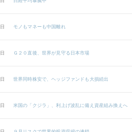
9日
日経平均暴騰中
8日
モノもマネーも中国離れ
7日
Ｇ２０直後、世界が見守る日本市場
4日
世界同時株安で、ヘッジファンドも大損続出
3日
米国の「クジラ」、利上げ波乱に備え資産組み換えへ
2日
９月リスクで世界的投資収縮の連鎖