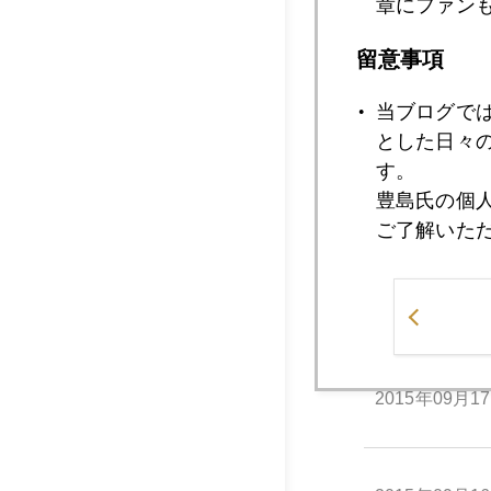
章にファン
2015年09月2
留意事項
2015年09月2
当ブログで
とした日々
す。
豊島氏の個
2015年09月2
ご了解いた
2015年09月1
2015年09月1