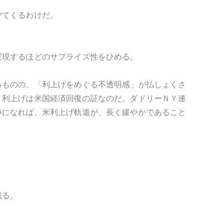
びてくるわけだ。
実現するほどのサプライズ性をひめる。
るものの、「利上げをめぐる不透明感」が払しょくさ
く利上げは米国経済回復の証なのだ。ダドリーＮＹ連
静になれば、米利上げ軌道が、長く緩やかであること
残る。