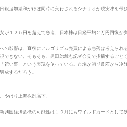
日銀追加緩和がほぼ同時に実行されるシナリオが現実味を帯
安が１２５円を超えて急進、日本株は日経平均２万円回復が
への影響は、直後にアルゴリズム売買による急落は考えられ
視できない。そもそも、黒田総裁も記者会見で指摘するごと
「祝い事」という表現を使っている。市場が初期反応から冷
醸成するだろう。
、やはり上海株乱高下。
新興国経済危機の可能性は１０月にもワイルドカードとして