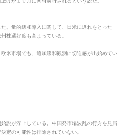
利上げが１０月に同時実行されるという説だ。
した。量的緩和導入に関して、日米に遅れをとった
欧州株選好度も高まっている。
。欧米市場でも、追加緩和観測に切迫感が出始めてい
開始説が浮上している。中国発市場波乱の行方を見届
げ決定の可能性は排除されていない。