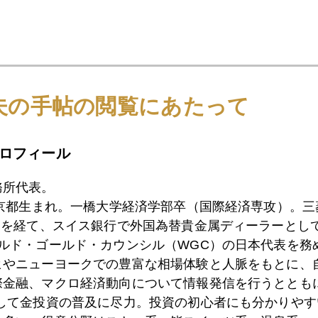
夫の手帖の閲覧にあたって
1月
2月
3月
4月
5月
6月
7月
ロフィール
務所代表。
0日
ＶＷショックより福山ショック？
東京都生まれ。一橋大学経済学部卒（国際経済専攻）。
）を経て、スイス銀行で外国為替貴金属ディーラーとして
ールド・ゴールド・カウンシル（WGC）の日本代表を務
9日
利上げしてほしかった
ヒやニューヨークでの豊富な相場体験と人脈をもとに、
際金融、マクロ経済動向について情報発信を行うとともに
として金投資の普及に尽力。投資の初心者にも分かりやす