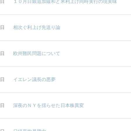
6日
１０月日銀追加緩和と米利上げ同時実行の現実味
5日
相次ぐ利上げ先送り論
4日
欧州難民問題について
1日
イエレン議長の悪夢
0日
深夜のＮＹを揺らせた日本株異変