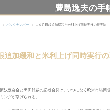
豊島逸夫の手
バックナンバー
１０月日銀追加緩和と米利上げ同時実行の現実味
銀追加緩和と米利上げ同時実行の
策決定会合と黒田総裁の記者会見は、いつになく欧米市場関
ミングが挙げられる。