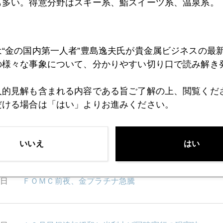
も多い。得意分野はスキー系、鮨スイーツ系、温泉系。
8日
最近のツイッター呟き
5日
来年利上げも示唆、イエレン議長講演
は“金の国内第一人者”豊島逸夫氏が貴金属ビジネスの最
の様々な事象について、分かりやすい切り口で読み解き
人的見解も含まれる内容である旨ご了解の上、閲覧くだ
4日
フォルクスワーゲン不正、プラチナ市場に大激震
だける場合は「はい」よりお進みください。
8日
利上げ執行猶予に揺れる市場
いいえ
はい
7日
ＦＯＭＣ前夜、金プラチナ急騰