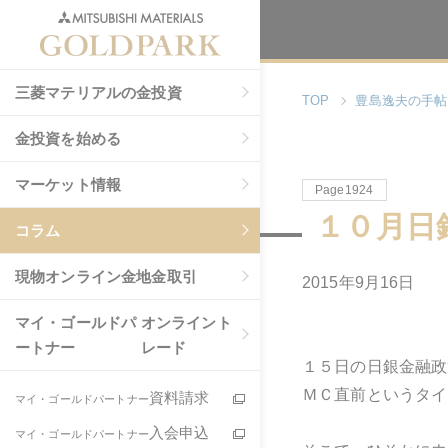
三菱マテリアルの金投資
TOP
豊島逸夫の手帖
金投資を始める
マーケット情報
Page1924
１０月日
コラム
現物
オンライン金地金取引
2015年9月16日
マイ・ゴールドパ
オンライント
ートナー
レード
１５日の日銀金融政
ＭＣ直前というタイ
資料請求
マイ・ゴールドパートナー
入会申込
マイ・ゴールドパートナー