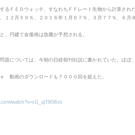
するＦＥＤウォッチ、すなわちＦＦレート先物から計算され
、１２月５９％、２０１６年１月６７％、３月７７％、６月
と、円建て金価格は急騰が予想される。
問題については、今朝の日経朝刊社説に書かれていた。ほぼ
ｅ 動画のダウンロードも７０００回を超えた。
be.com/watch?v=cG_sjT9O8zs