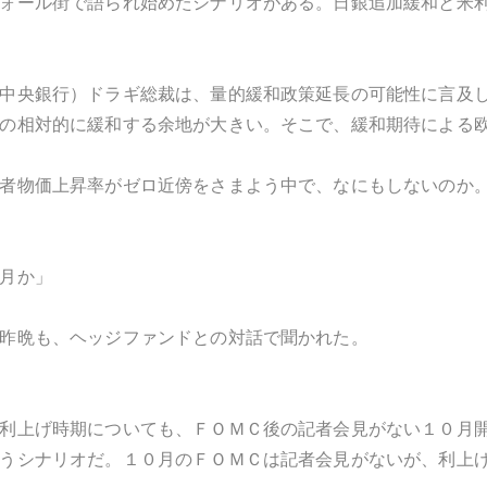
ォール街で語られ始めたシナリオがある。日銀追加緩和と米
中央銀行）ドラギ総裁は、量的緩和政策延長の可能性に言及
の相対的に緩和する余地が大きい。そこで、緩和期待による
者物価上昇率がゼロ近傍をさまよう中で、なにもしないのか
月か」
昨晩も、ヘッジファンドとの対話で聞かれた。
利上げ時期についても、ＦＯＭＣ後の記者会見がない１０月
うシナリオだ。１０月のＦＯＭＣは記者会見がないが、利上