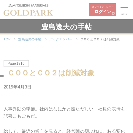
オンライントレード
ログイン
MENU
豊島逸夫の手帖
TOP
豊島逸夫の手帖
バックナンバー
ＣＯＯとＣＯ２は削減対象
Page1816
ＣＯＯとＣＯ２は削減対象
2015年4月3日
人事異動の季節。社内はなにかと慌ただしい。社員の表情も
悲喜こもごもだ。
総じて、最近の傾向を見ると、経営陣の顔ぶれに、ある変化