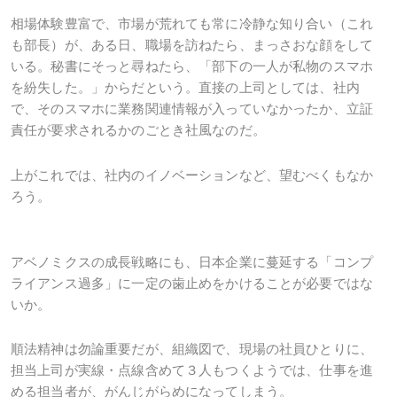
相場体験豊富で、市場が荒れても常に冷静な知り合い（これ
も部長）が、ある日、職場を訪ねたら、まっさおな顔をして
いる。秘書にそっと尋ねたら、「部下の一人が私物のスマホ
を紛失した。」からだという。直接の上司としては、社内
で、そのスマホに業務関連情報が入っていなかったか、立証
責任が要求されるかのごとき社風なのだ。
上がこれでは、社内のイノベーションなど、望むべくもなか
ろう。
アベノミクスの成長戦略にも、日本企業に蔓延する「コンプ
ライアンス過多」に一定の歯止めをかけることが必要ではな
いか。
順法精神は勿論重要だが、組織図で、現場の社員ひとりに、
担当上司が実線・点線含めて３人もつくようでは、仕事を進
める担当者が、がんじがらめになってしまう。