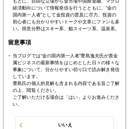
もとに、自由な立場から金市場や国際金融、マクロ
アテネで感じる「５月の波乱」と日本への警鐘
経済動向について情報発信を行うとともに、“金の
国内第一人者”として金投資の普及に尽力。投資の
初心者にも分かりやすいトークや文章にファンも多
2015年04月27日
い。得意分野はスキー系、鮨スイーツ系、温泉系。
アテネ発レポート
留意事項
2015年04月24日
当ブログでは“金の国内第一人者”豊島逸夫氏が貴金
ビットコインに走るギリシャ国民
属ビジネスの最新事情をはじめとした日々の様々な
事象について、分かりやすい切り口で読み解き発信
しています。
2015年04月23日
豊島氏の個人的見解も含まれる内容である旨ご了解
株と金の買い時は？
の上、閲覧ください。
ご了解いただける場合は「はい」よりお進みくださ
い。
2015年04月22日
米国から逃避するマネー、行く先は？
いいえ