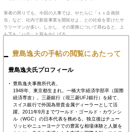
筆者の周りでも、今回の人事では、やたらに「ｘｘ企画担
当」など、社内で新規事業を開拓せよ、との社命を受けたサ
ラリーマンが多い。しかし、その業務について尋ねると、上
も下も「ハテ」と首をかしげる。
イノベーションの旗を振るまえに、社内の職場環境を整備す
豊島逸夫の手帖の閲覧にあたって
べきと感じている。
豊島逸夫氏プロフィール
豊島逸夫事務所代表。
2015年
1948年、東京都生まれ。一橋大学経済学部卒（国際
1月
2月
3月
4月
5月
6月
経済専攻）。三菱銀行（現三菱UFJ銀行）を経て、
スイス銀行で外国為替貴金属ディーラーとして活
7月
8月
9月
10月
11月
12月
躍。2011年9月までワールド・ゴールド・カウンシ
ル（WGC）の日本代表を務める。独立後はチュー
リッヒやニューヨークでの豊富な相場体験と人脈を
2015年04月30日