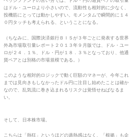
ヘッジファンドの言い分では、ドル・円の通貨ペアの取引量
はドル・ユーロより小さいので、流動性も相対的に少なく、
投機筋にとっては動かしやすい。モメンタムで瞬間的に１４
０円タッチも考えられる、ということになる。
（ちなみに、国際決済銀行ＢＩＳが３年ごとに発表する世界
外為市場取引量レポート２０１３年９月版では、ドル・ユー
ロが２４．１％、ドル・円が１８．３％となっており、他通
貨ペアとは別格の市場規模である。）
このような相対的ロジックで動く巨額のマネーが、今年これ
までは見向きもしなかったドル円に注目し始めたことは確か
なので、乱気流に巻き込まれるリスクは覚悟せねばなるま
い。
そして、日本株市場。
こちらは「熱狂」というほどの過熱感はなく、「根拠」も企