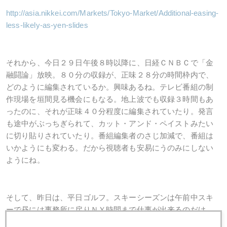
http://asia.nikkei.com/Markets/Tokyo-Market/Additional-easing-
less-likely-as-yen-slides
それから、今日２９日午後８時以降に、日経ＣＮＢＣで「金
融闘論」放映。８０分の収録が、正味２８分の時間枠内で、
どのように編集されているか。興味あるね。テレビ番組の制
作現場を垣間見る機会にもなる。地上波でも収録３時間もあ
ったのに、それが正味４０分程度に編集されていたり。発言
も途中がぶっちぎられて、カット・アンド・ペイストみたい
に切り貼りされていたり。番組編集者のさじ加減で、番組は
いかようにも変わる。だから視聴者も安易にうのみにしない
ようにね。
そして、昨日は、平日ゴルフ。スキーシーズンは午前中スキ
ーで昼には事務所に戻りＮＹ時間まで仕事が出来るのだけ
ど、ゴルフは時間かかるね～。昨日も、朝５時のＮＹ大引け