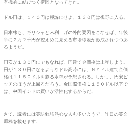
有機的に結びつく構図となってきた。
ドル円は、１４０円は極論にせよ、１３０円は視野に入る。
日本株も、ギリシャと米利上げの外的要因をこなせば、年後
半に２万２千円が控えめに見える市場環境が形成されつつあ
るようだ。
円安が１３０円にでもなれば、円建て金価格は上昇しよう。
円が１３０円になるようなドル高時には、ＮＹドル建て金価
格は１１５０ドルを割る水準が予想される。しかし、円安ピ
ッチのほうが上回るだろう。金国際価格１１５０ドル以下で
は、中国インドの買いが活性化するからだ。
さて、読者には英語勉強熱心な人も多いようで、昨日の英文
原稿を載せます↓