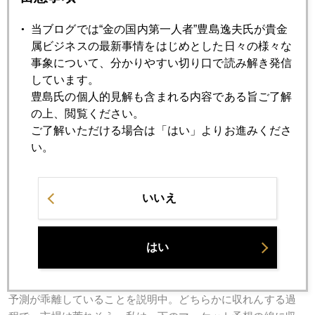
当ブログでは“金の国内第一人者”豊島逸夫氏が貴金
属ビジネスの最新事情をはじめとした日々の様々な
事象について、分かりやすい切り口で読み解き発信
しています。
豊島氏の個人的見解も含まれる内容である旨ご了解
の上、閲覧ください。
ご了解いただける場合は「はい」よりお進みくださ
い。
東京オリンピック会場に決まって、いずれ、東のコースは全
面改造のため閉鎖になる。昔ながらの作りなので、今のまま
では、距離が短すぎる。ハザードのはずの名物ポットバンカ
いいえ
ーを軽々越えられてしまうからね～。
はい
もう一つの写真は、金融闘論の一場面。ＦＯＭＣメンバーの
金利予測分布（２０１５～２０１７以降）と、マーケットの
予測が乖離していることを説明中。どちらかに収れんする過