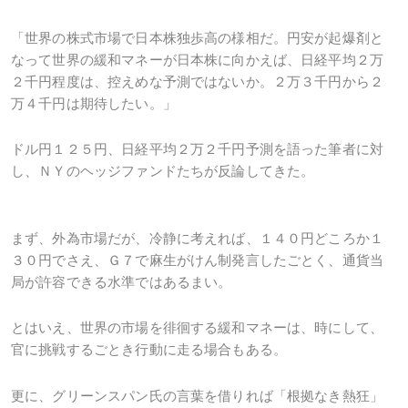
「世界の株式市場で日本株独歩高の様相だ。円安が起爆剤と
なって世界の緩和マネーが日本株に向かえば、日経平均２万
２千円程度は、控えめな予測ではないか。２万３千円から２
万４千円は期待したい。」
ドル円１２５円、日経平均２万２千円予測を語った筆者に対
し、ＮＹのヘッジファンドたちが反論してきた。
まず、外為市場だが、冷静に考えれば、１４０円どころか１
３０円でさえ、Ｇ７で麻生がけん制発言したごとく、通貨当
局が許容できる水準ではあるまい。
とはいえ、世界の市場を徘徊する緩和マネーは、時にして、
官に挑戦するごとき行動に走る場合もある。
更に、グリーンスパン氏の言葉を借りれば「根拠なき熱狂」