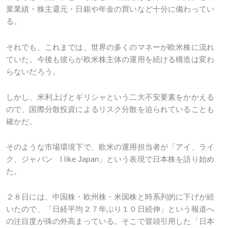
業業績・株主還元・日銀や年金の買いなど十分に備わってい
る。
それでも、これまでは、世界の多くのマネーが欧米株に流れ
ていた。今後も彼らが欧米株主体の運用を続ける構造は変わ
らないだろう。
しかし、米利上げとギリシャという二大不安要素をかかえる
ので、国際分散投資によるリスク分散を迫られていることも
確かだ。
そのような市場環境下で、欧米の運用担当者が「アイ、ライ
ク、ジャパン I like Japan」という表現で日本株を語り始め
た。
２８日には、中国株・欧州株・米国株と時系列的に下げが続
いたので、「日経平均２７年ぶり１０日続伸」という報道へ
の注目度が殊の外高まっている。そこで冒頭引用した「日本