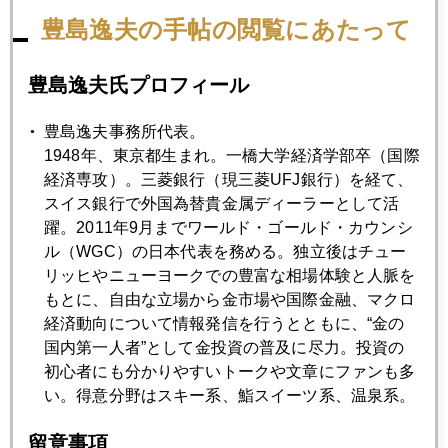
見てから原稿書いて、ゴルフ場行きの電車の中でも書き続
豊島逸夫の手帖の閲覧にあたって
け、着いてから送信。カートにはタブレット持ち歩き、ホー
ルごとに相場チェック。昼食抜きで取材電話応対など。終わ
豊島逸夫氏プロフィール
って、なんとか欧州市場オープニングまでには仕事場に戻っ
た。夕食食べたら、睡魔に負け爆睡。夜１２時頃、ほぼ習慣
豊島逸夫事務所代表。
的にＮＹ市場開始に連れて、目が覚めて、朝まで市場フォロ
1948年、東京都生まれ。一橋大学経済学部卒（国際
ー。やっぱり平日ゴルフは慌ただしい。それでも、兄弟夫婦
経済専攻）。三菱銀行（現三菱UFJ銀行）を経て、
ゴルフなので和やかで楽しかった♪睡眠不足で半分寝ているよ
スイス銀行で外国為替貴金属ディーラーとして活
うな状態だったけどね。相手の義兄は、以前、日経の「交遊
躍。2011年9月までワールド・ゴールド・カウンシ
抄」でも紹介したことあるけど、元財務省。妻が姉妹という
ル（WGC）の日本代表を務める。独立後はチュー
関係でつながってるけど、私の妻が妹なので、兄下と呼んで
リッヒやニューヨークでの豊富な相場体験と人脈を
いる（笑）。
もとに、自由な立場から金市場や国際金融、マクロ
経済動向について情報発信を行うとともに、“金の
川越市の霞が関ＣＣだったので、裏磐梯に比べて蒸し暑い！
国内第一人者”として金投資の普及に尽力。投資の
あそこは、当日のスタート表がデカデカと電子表示されてい
初心者にも分かりやすいトークや文章にファンも多
る。
い。得意分野はスキー系、鮨スイーツ系、温泉系。
留意事項