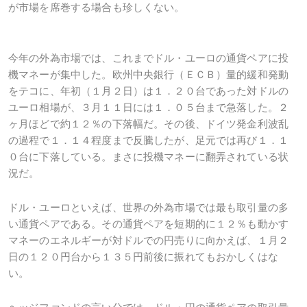
が市場を席巻する場合も珍しくない。
今年の外為市場では、これまでドル・ユーロの通貨ペアに投
機マネーが集中した。欧州中央銀行（ＥＣＢ）量的緩和発動
をテコに、年初（１月２日）は１．２０台であった対ドルの
ユーロ相場が、３月１１日には１．０５台まで急落した。２
ヶ月ほどで約１２％の下落幅だ。その後、ドイツ発金利波乱
の過程で１．１４程度まで反騰したが、足元では再び１．１
０台に下落している。まさに投機マネーに翻弄されている状
況だ。
ドル・ユーロといえば、世界の外為市場では最も取引量の多
い通貨ペアである。その通貨ペアを短期的に１２％も動かす
マネーのエネルギーが対ドルでの円売りに向かえば、１月２
日の１２０円台から１３５円前後に振れてもおかしくはな
い。