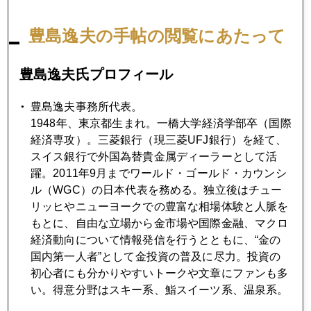
豊島逸夫の手帖の閲覧にあたって
豊島逸夫氏プロフィール
豊島逸夫事務所代表。
1948年、東京都生まれ。一橋大学経済学部卒（国際
経済専攻）。三菱銀行（現三菱UFJ銀行）を経て、
スイス銀行で外国為替貴金属ディーラーとして活
躍。2011年9月までワールド・ゴールド・カウンシ
ル（WGC）の日本代表を務める。独立後はチュー
リッヒやニューヨークでの豊富な相場体験と人脈を
もとに、自由な立場から金市場や国際金融、マクロ
経済動向について情報発信を行うとともに、“金の
国内第一人者”として金投資の普及に尽力。投資の
初心者にも分かりやすいトークや文章にファンも多
い。得意分野はスキー系、鮨スイーツ系、温泉系。