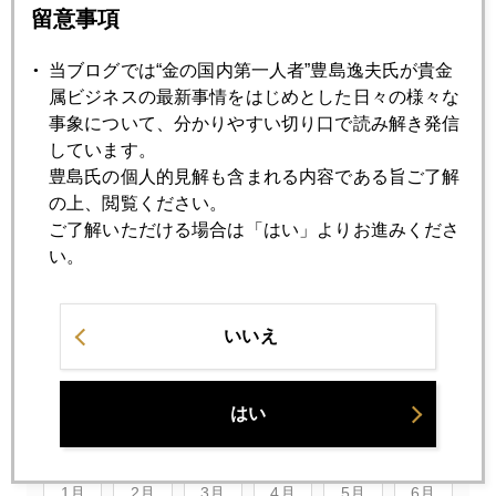
留意事項
当ブログでは“金の国内第一人者”豊島逸夫氏が貴金
属ビジネスの最新事情をはじめとした日々の様々な
マガーリ同様に、こちら「らく山」でも、ブログ読者が全国
事象について、分かりやすい切り口で読み解き発信
から続々来てると大将夫婦が言ってたよ。
しています。
豊島氏の個人的見解も含まれる内容である旨ご了解
紅葉の季節の京都はおっそろしいほどの凄い人出。それもガ
の上、閲覧ください。
イジン。ただ、今年の紅葉は異常気象で外れの年。残念でし
ご了解いただける場合は「はい」よりお進みくださ
た。
い。
それから、今日の日経社会面に「金の密輸急増、消費税狙
いいえ
い」という記事がデカデカと出てた。
はい
2015年
1月
2月
3月
4月
5月
6月