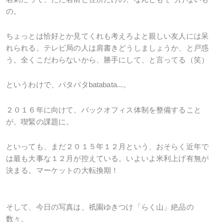
の。
ちょっとは恰好とか見てくれも考えろよと親しい友人には呆
れられる。テレビ局の人は肩書きどうしましょうか、と戸惑
う。全くこだわらないから、勝手にして、と言ってる（笑）
というわけで、バタバタ
batabata
...。
２０１６年に向けて、バックオフィス体制を整備すること
が、喫緊の課題に。
といっても、まだ２０１５年１２月という、おそらく近年で
は最も大事な１２月が控えている。いよいよ米利上げ有無が
決まる。マーケットの大転換期！
そして、今日の写真は、祇園ゆきつけ「らく山」絶品の
数々。