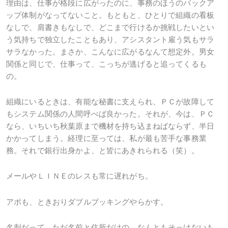
理由は、仕事が格段に広がったのに、事務のほうのバックア
ップ体制がなってないこと。もともと、ひとりで組織の看板
なしで、肩書きもなしで、どこまで行けるか挑戦したいとい
う気持ちで独立したこともあり、アシスタント雇う気もサラ
サラなかった。まさか、こんなに広がるなんて想定外。男女
関係と同じで、仕事って、こっちが逃げると追ってくるも
の。
組織にいるときは、有能な秘書に支えられ、ＰＣが故障して
もシステム関係の人間呼べば良かった。それが、今は、ＰＣ
なら、いちいち秋葉原まで機材を持ち込まねばならず、半日
かかってしまう。経理に至っては、私が最も苦手な事務業
務。それで銀行出身かよ、と皆にあきれられる（笑）。
メールやＬＩＮＥのレスも常に遅れがち。
アポも、ときおりダブルブッキングやらかす。
名刺だって、ただ名前と住所だけの、なんともそっけないも