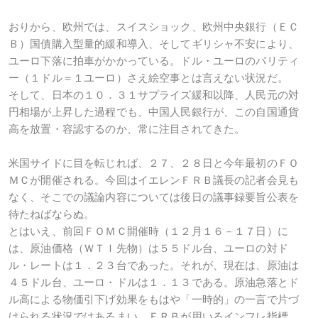
おりから、欧州では、スイスショック、欧州中央銀行（ＥＣ
Ｂ）国債購入型量的緩和導入、そしてギリシャ不安により、
ユーロ下落に拍車がかかっている。ドル・ユーロのパリティ
ー（１ドル＝１ユーロ）さえ絵空事とは言えない状況だ。
そして、日本の１０．３１サプライズ緩和以降、人民元の対
円相場が上昇した過程でも、中国人民銀行が、この自国通貨
高を放置・容認するのか、常に注目されてきた。
米国サイドに目を転じれば、２７、２８日と今年最初のＦＯ
ＭＣが開催される。今回はイエレンＦＲＢ議長の記者会見も
なく、そこでの議論内容については後日の議事録要旨公表を
待たねばならぬ。
とはいえ、前回ＦＯＭＣ開催時（１２月１６－１７日）に
は、原油価格（ＷＴＩ先物）は５５ドル台、ユーロの対ド
ル・レートは１．２３台であった。それが、現在は、原油は
４５ドル台、ユーロ・ドルは１．１３である。原油急落とド
ル高による物価引下げ効果をもはや「一時的」の一言で片づ
けられる状況ではあるまい。ＦＲＢが用いるインフレ指標