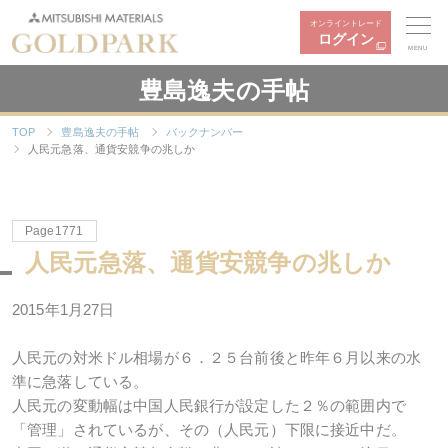
オンライントレード
ログイン
MENU
豊島逸夫の手帖
TOP
豊島逸夫の手帖
バックナンバー
人民元急落、通貨安競争の兆しか
Page1771
人民元急落、通貨安競争の兆しか
2015年1月27日
人民元の対米ドル相場が６．２５台前後と昨年６月以来の水
準に急落している。
人民元の変動幅は中国人民銀行が設定した２％の範囲内で
「管理」されているが、その（人民元）下限に接近中だ。