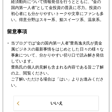
経済動向について情報発信を行うとともに、“金の
国内第一人者”として金投資の普及に尽力。投資の
初心者にも分かりやすいトークや文章にファンも多
2015年01月28日
い。得意分野はスキー系、鮨スイーツ系、温泉系。
ギリシャに接近するロシア
留意事項
2015年01月27日
当ブログでは“金の国内第一人者”豊島逸夫氏が貴金
人民元急落、通貨安競争の兆しか
属ビジネスの最新事情をはじめとした日々の様々な
事象について、分かりやすい切り口で読み解き発信
しています。
2015年01月26日
豊島氏の個人的見解も含まれる内容である旨ご了解
ギリシャ急進左派勝利にほくそえむ中国
の上、閲覧ください。
ご了解いただける場合は「はい」よりお進みくださ
い。
2015年01月23日
株も金も買われるリスクオン
いいえ
2015年01月22日