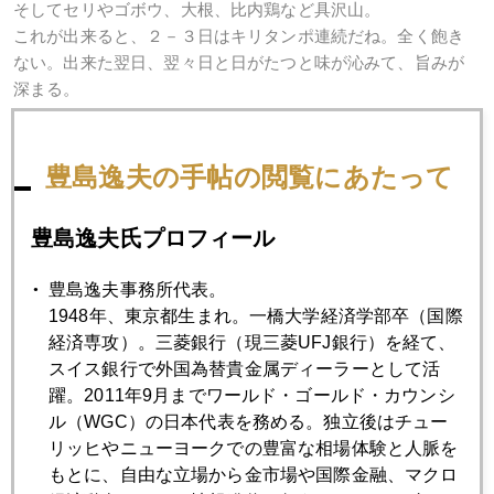
そしてセリやゴボウ、大根、比内鶏など具沢山。
これが出来ると、２－３日はキリタンポ連続だね。全く飽き
ない。出来た翌日、翌々日と日がたつと味が沁みて、旨みが
深まる。
豊島逸夫の手帖の閲覧にあたって
2015年
豊島逸夫氏プロフィール
1月
2月
3月
4月
5月
6月
7月
8月
9月
10月
11月
12月
豊島逸夫事務所代表。
1948年、東京都生まれ。一橋大学経済学部卒（国際
経済専攻）。三菱銀行（現三菱UFJ銀行）を経て、
2015年01月30日
スイス銀行で外国為替貴金属ディーラーとして活
貴金属急落
躍。2011年9月までワールド・ゴールド・カウンシ
ル（WGC）の日本代表を務める。独立後はチュー
リッヒやニューヨークでの豊富な相場体験と人脈を
2015年01月29日
もとに、自由な立場から金市場や国際金融、マクロ
どちらが正しい、ＦＲＢか市場か