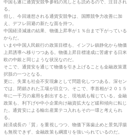
中国も遂に通貨安競争参戦の兆しとも読めるので、注目され
る。
但し、今回連想される通貨安競争は、国際競争力改善に加
え、デフレ回避の新たな面を持つ。
中国経済減速の結果、物価上昇率が１％台まで下がっている
からだ。
いまや中国人民銀行の政策目標も、インフレ鎮静化から物価
上昇誘導へ移りつつある。物価上昇目標達成に苦慮する日米
欧の中銀と同じような状況なのだ。
そこで、通貨安を通じて物価を引き上げることも金融政策選
択肢の一つとなる。
更に、失業も社会不安現象として問題化しつつある。深セン
では、閉鎖された工場が目立つ。そこで、李首相が２０１５
年に一千万の雇用を創出すると、現地紙も報じている。金融
政策も、利下げや中小企業向け融資拡大など緩和傾向に転じ
た。通貨安による輸出産業テコ入れもその一環と考えられ
る。
経済成長の「質」を重視しつつ、物価下落歯止めと景気浮揚
も無視できず、金融政策も綱渡りを強いられているのだ。