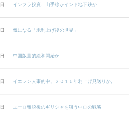
2日
インフラ投資、山手線かインド地下鉄か
1日
気になる「米利上げ後の世界」
0日
中国版量的緩和開始か
9日
イエレン人事的中。２０１５年利上げ見送りか。
8日
ユーロ離脱後のギリシャを狙う中ロの戦略