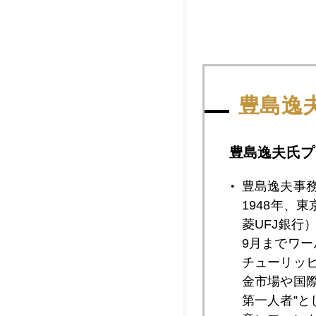
豊島逸
豊島逸夫氏プ
豊島逸夫事
1948年、
菱UFJ銀行
9月までワ
チューリッ
金市場や国
第一人者”