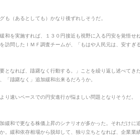
グも（あるとしても）かなり後ずれしそうだ。
緩和を実施すれば、１３０円接近も視野に入る円安を覚悟せ
を訪問したＩＭＦ調査チームが、「もはや人民元は、安すぎ
要となれば、躊躇なく行動する。」ことを繰り返し述べてき
、「躊躇なく」追加緩和出来るだろうか。
より速いペースでの円安進行が悩ましい問題となりそうだ。
加緩和で更なる株価上昇のシナリオが多かった。それだけに
か。緩和依存相場から脱却して、独り立ちとなれば、企業業