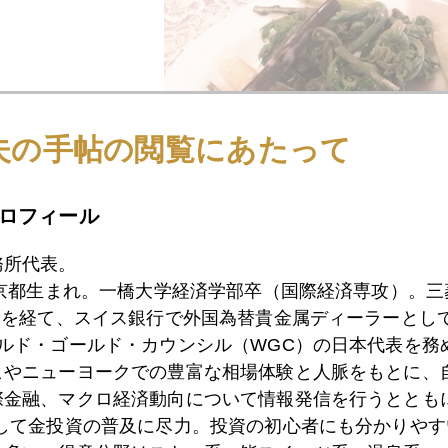
夫の手帖の閲覧にあたって
ロフィール
務所代表。
東京都生まれ。一橋大学経済学部卒（国際経済専攻）。
）を経て、スイス銀行で外国為替貴金属ディーラーとして
ールド・ゴールド・カウンシル（WGC）の日本代表を務
ヒやニューヨークでの豊富な相場体験と人脈をもとに、
際金融、マクロ経済動向について情報発信を行うとともに
として金投資の普及に尽力。投資の初心者にも分かりやす