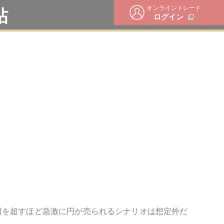
オンライントレード
帖
ログイン
円を超すほど急激に円が売られるシナリオは想定外だ