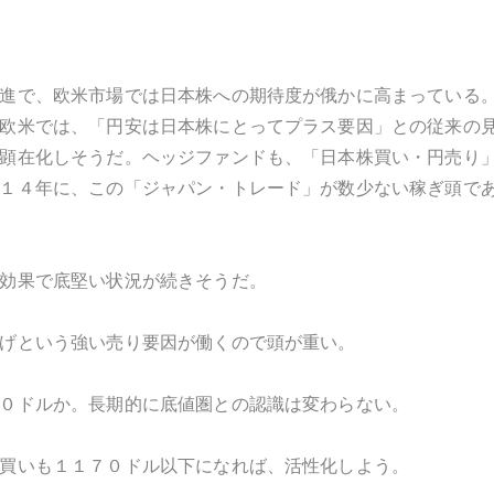
進で、欧米市場では日本株への期待度が俄かに高まっている
欧米では、「円安は日本株にとってプラス要因」との従来の
顕在化しそうだ。ヘッジファンドも、「日本株買い・円売り
１４年に、この「ジャパン・トレード」が数少ない稼ぎ頭で
効果で底堅い状況が続きそうだ。
げという強い売り要因が働くので頭が重い。
０ドルか。長期的に底値圏との認識は変わらない。
買いも１１７０ドル以下になれば、活性化しよう。