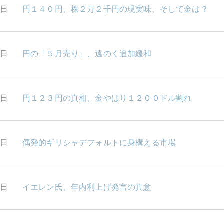
9日
円１４０円、株２万２千円の現実味、そして金は？
8日
円の「５月売り」、遠のく追加緩和
7日
円１２３円の真相、金やはり１２００ドル割れ
6日
偶発的ギリシャデフォルトに身構える市場
5日
イエレン氏、年内利上げ発言の真意