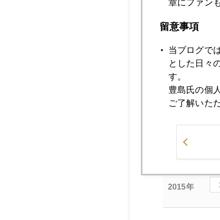
章にファン
留意事項
新大久保という街に
当ブログで
とした日々
シェフ一人で３８年
す。
豊島氏の個
大久保通り拡張工事
ご了解いた
もう２０年通ってい
2015年