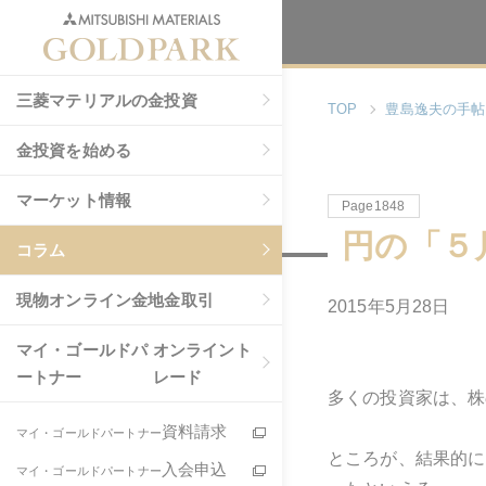
三菱マテリアルの金投資
TOP
豊島逸夫の手帖
金投資を始める
マーケット情報
Page1848
円の「５
コラム
現物
オンライン金地金取引
2015年5月28日
マイ・ゴールドパ
オンライント
ートナー
レード
多くの投資家は、株
資料請求
マイ・ゴールドパートナー
ところが、結果的に
入会申込
マイ・ゴールドパートナー