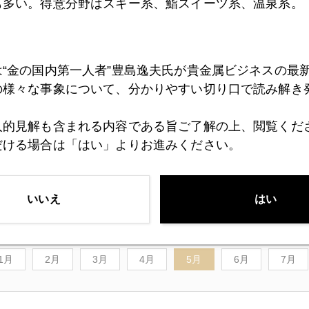
も多い。得意分野はスキー系、鮨スイーツ系、温泉系。
ある、隠れ家的プライベート・キッチン。
は“金の国内第一人者”豊島逸夫氏が貴金属ビジネスの最
の様々な事象について、分かりやすい切り口で読み解き
間切り盛りしてきた店。
人的見解も含まれる内容である旨ご了解の上、閲覧くだ
で、再来年には移転するそうな。
だける場合は「はい」よりお進みください。
る店です。
いいえ
はい
1月
2月
3月
4月
5月
6月
7月