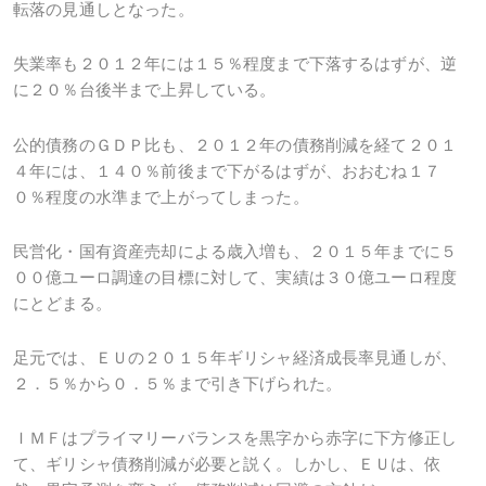
転落の見通しとなった。
失業率も２０１２年には１５％程度まで下落するはずが、逆
に２０％台後半まで上昇している。
公的債務のＧＤＰ比も、２０１２年の債務削減を経て２０１
４年には、１４０％前後まで下がるはずが、おおむね１７
０％程度の水準まで上がってしまった。
民営化・国有資産売却による歳入増も、２０１５年までに５
００億ユーロ調達の目標に対して、実績は３０億ユーロ程度
にとどまる。
足元では、ＥＵの２０１５年ギリシャ経済成長率見通しが、
２．５％から０．５％まで引き下げられた。
ＩＭＦはプライマリーバランスを黒字から赤字に下方修正し
て、ギリシャ債務削減が必要と説く。しかし、ＥＵは、依