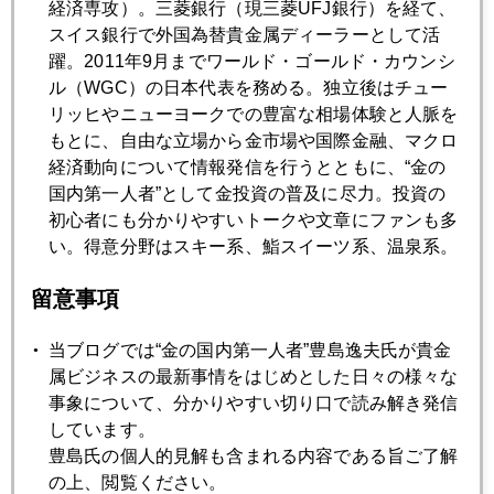
経済専攻）。三菱銀行（現三菱UFJ銀行）を経て、
手株化している。上向き曲線をかたどった壁面の飾り物が虚
スイス銀行で外国為替貴金属ディーラーとして活
しい。
躍。2011年9月までワールド・ゴールド・カウンシ
ル（WGC）の日本代表を務める。独立後はチュー
リッヒやニューヨークでの豊富な相場体験と人脈を
もとに、自由な立場から金市場や国際金融、マクロ
経済動向について情報発信を行うとともに、“金の
国内第一人者”として金投資の普及に尽力。投資の
初心者にも分かりやすいトークや文章にファンも多
い。得意分野はスキー系、鮨スイーツ系、温泉系。
留意事項
当ブログでは“金の国内第一人者”豊島逸夫氏が貴金
属ビジネスの最新事情をはじめとした日々の様々な
・チプラス首相就任１００日超えで、１００日戦争終結か、
事象について、分かりやすい切り口で読み解き発信
と伝える最新の地元紙。上昇する債務曲線から飛び降りる若
しています。
者の彫刻は、急増する自殺者を悼んで制作されアテネ郊外に
豊島氏の個人的見解も含まれる内容である旨ご了解
展示されている。
の上、閲覧ください。