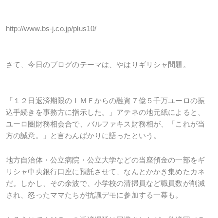
http://www.bs-j.co.jp/plus10/
さて、今日のブログのテーマは、やはりギリシャ問題。
「１２日返済期限のＩＭＦからの融資７億５千万ユーロの振
込手続きを事務方に指示した。」アテネの地元紙によると、
ユーロ圏財務相会合で、バルファキス財務相が、「これが当
方の誠意。」と言わんばかりに語ったという。
地方自治体・公立病院・公立大学などの当座預金の一部をギ
リシャ中央銀行口座に預託させて、なんとかかき集めたカネ
だ。しかし、その余波で、小学校の清掃員など職員数が削減
され、怒ったママたちが抗議デモに参加する一幕も。