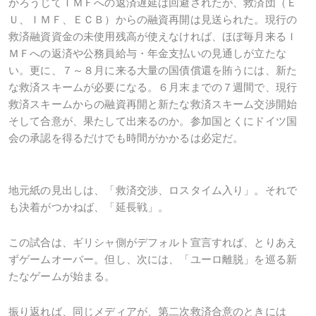
かろうじてＩＭＦへの返済遅延は回避されたが、救済団（Ｅ
Ｕ、ＩＭＦ、ＥＣＢ）からの融資再開は見送られた。現行の
救済融資資金の未使用残高が使えなければ、ほぼ毎月来るＩ
ＭＦへの返済や公務員給与・年金支払いの見通しが立たな
い。更に、７～８月に来る大量の国債償還を賄うには、新た
な救済スキームが必要になる。６月末までの７週間で、現行
救済スキームからの融資再開と新たな救済スキーム交渉開始
そして合意が、果たして出来るのか。参加国とくにドイツ国
会の承認を得るだけでも時間がかかるは必定だ。
地元紙の見出しは、「救済交渉、ロスタイム入り」。それで
も決着がつかねば、「延長戦」。
この試合は、ギリシャ側がデフォルト宣言すれば、とりあえ
ずゲームオーバー。但し、次には、「ユーロ離脱」を巡る新
たなゲームが始まる。
振り返れば、同じメディアが、第二次救済合意のときには