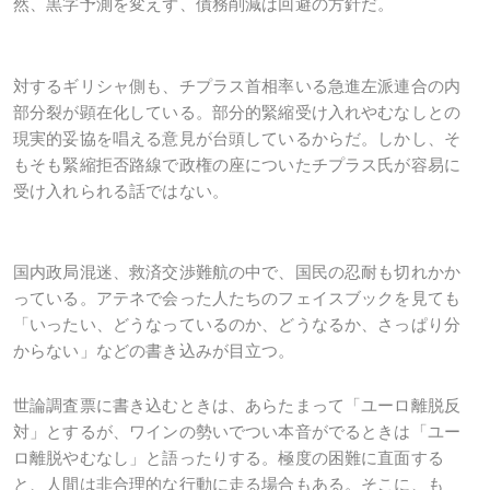
然、黒字予測を変えず、債務削減は回避の方針だ。
対するギリシャ側も、チプラス首相率いる急進左派連合の内
部分裂が顕在化している。部分的緊縮受け入れやむなしとの
現実的妥協を唱える意見が台頭しているからだ。しかし、そ
もそも緊縮拒否路線で政権の座についたチプラス氏が容易に
受け入れられる話ではない。
国内政局混迷、救済交渉難航の中で、国民の忍耐も切れかか
っている。アテネで会った人たちのフェイスブックを見ても
「いったい、どうなっているのか、どうなるか、さっぱり分
からない」などの書き込みが目立つ。
世論調査票に書き込むときは、あらたまって「ユーロ離脱反
対」とするが、ワインの勢いでつい本音がでるときは「ユー
ロ離脱やむなし」と語ったりする。極度の困難に直面する
と、人間は非合理的な行動に走る場合もある。そこに、も