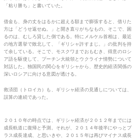
「粘り勝ち」と書いていた。
借金も、身の丈をはるかに超える額まで膨張すると、借りた
方は「どうせ返せぬ。」と開き直りがちなもの。そこで、困
るのは、むしろ貸した側である。特にメルケル首相は、最近
の地方選挙で敗北して、「ギリシャ許すまじ。」の批判を持
て余している。そこで、モスクワまでおもむき、得意のロシ
ア語を駆使して、プーチン大統領とウクライナ情勢について
対話した。独国民の関心をギリシャから、歴史的経済関係の
深いロシアに向ける意図が透ける。
救済団（トロイカ）も、ギリシャ経済の見通しについては、
誤算の連続であった。
２０１０年の時点では、ギリシャ経済が２０１２年までには
成長軌道に復帰と予測。それが、２０１４年後半にやっとプ
ラス成長達成、と思いきや、２０１５年は再びマイナス成長