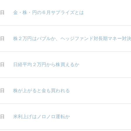
4日
金・株・円の６月サプライズとは
3日
株２万円はバブルか、ヘッジファンド対長期マネー対
0日
日経平均２万円から株買えるか
9日
株が上がると金も買われる
8日
米利上げはノロノロ運転か