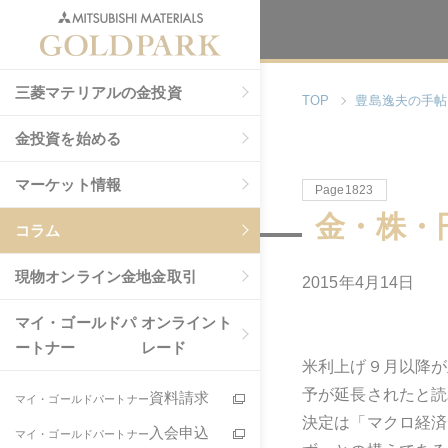
三菱マテリアルの金投資
TOP
豊島逸夫の手帖
金投資を始める
マーケット情報
Page1823
金・株・
コラム
現物
オンライン金地金取引
2015年4月14日
マイ・ゴールドパ
オンライント
ートナー
レード
米利上げ９月以降が
予が延長されたと読
資料請求
マイ・ゴールドパートナー
決定は「マクロ経済
入会申込
マイ・ゴールドパートナー