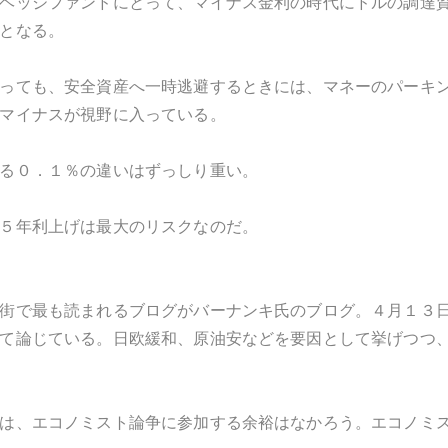
ヘッジファンドにとって、マイナス金利の時代にドルの調達
となる。
っても、安全資産へ一時逃避するときには、マネーのパーキ
マイナスが視野に入っている。
る０．１％の違いはずっしり重い。
５年利上げは最大のリスクなのだ。
街で最も読まれるブログがバーナンキ氏のブログ。４月１３
て論じている。日欧緩和、原油安などを要因として挙げつつ
は、エコノミスト論争に参加する余裕はなかろう。エコノミ