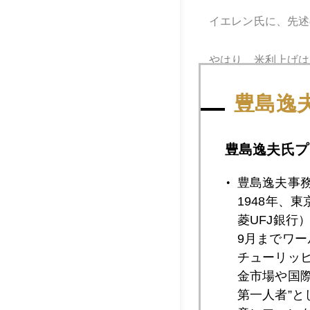
イエレン氏に、先述
やはり、米利上げは
豊島逸
さて、豊島事務所、
豊島逸夫氏プ
第五回「結婚して家
豊島逸夫事
第六回「２０代後半
1948年、
菱UFJ銀行
9月までワ
http://news.mynavi.
チューリッ
金市場や国
第一人者”