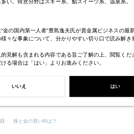
も多い。得意分野はスキー系、鮨スイーツ系、温泉系。
1月
2月
3月
4月
5月
6月
7月
は“金の国内第一人者”豊島逸夫氏が貴金属ビジネスの最
の様々な事象について、分かりやすい切り口で読み解き
0日
アテネで感じる「５月の波乱」と日本への警鐘
人的見解も含まれる内容である旨ご了解の上、閲覧くだ
だける場合は「はい」よりお進みください。
7日
アテネ発レポート
いいえ
はい
4日
ビットコインに走るギリシャ国民
3日
株と金の買い時は？