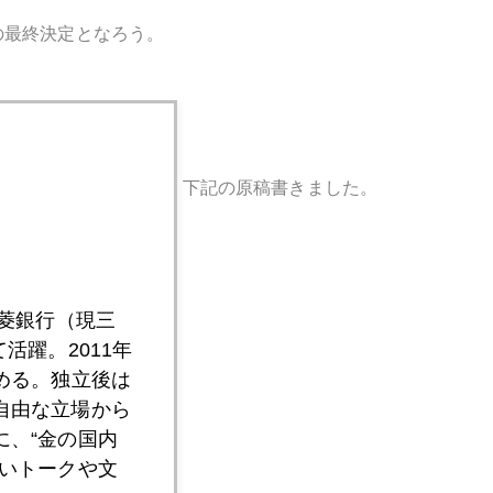
の最終決定となろう。
２５歳のあなたへ」に、下記の原稿書きました。
課」へ行こう」
三菱銀行（現三
活躍。2011年
める。独立後は
自由な立場から
、“金の国内
いトークや文