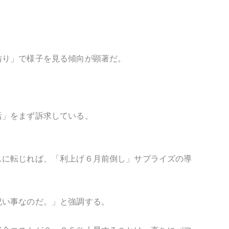
借り」で様子を見る傾向が顕著だ。
活」をまず訴求している。
スに転じれば、「利上げ６月前倒し」サプライズの導
祝い事なのだ。」と強調する。