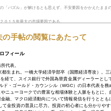
の「パズル」が解けるとも思えず、不安要因をかかえたまま
２０１５年最大の市場要因である。
夫の手帖の閲覧にあたって
副代表治部れんげが、私と共同執筆で始めた新連載コラム「
ロフィール
を買おうと思ったら、マンションのモデルルームより「保育
務所代表。
女性の転職は「産んでも働ける会社」選びが重要！
東京都生まれ。一橋大学経済学部卒（国際経済専攻）。
）を経て、スイス銀行で外国為替貴金属ディーラーとして
ールド・ゴールド・カウンシル（WGC）の日本代表を務
jp/money/gold/
ヒやニューヨークでの豊富な相場体験と人脈をもとに、
際金融、マクロ経済動向について情報発信を行うとともに
として金投資の普及に尽力。投資の初心者にも分かりやす