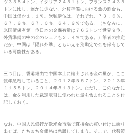
ツ３３８４トン、イタリア２４５１トン、フランス２４３５
トンに比し、遥かに少ない。外貨準備における金の割合も、
中国は僅か１．１％。米独伊仏は、それぞれ、７３．６％、
６７．９％、６７．０％、６４．９％である。（ちなみに、
米国債保有第一位日本の金保有量は７６５トンで世界９位。
外貨準備の中の金のシェアも２．４％である。）筆者の推定
だが、中国は「隠れ外準」ともいえる別勘定で金を保有して
いる可能性がある。
三つ目は、香港経由で中国本土に輸出される金の量が、ここ
数年急増していること。２０１２年５５７トン、２０１３年
１１５８トン、２０１４年８１３トン。ただし、このなかに
は、金を利用した裁定取引に使われた量も含まれることを付
記しておく。
なお、中国人民銀行が欧米金市場で直接金の買い付けに乗り
出せば、たちまち金価格は急騰してしまう。そこで、代替策