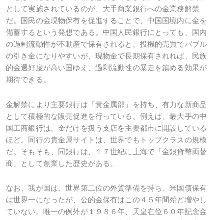
として実施されているのが、大手商業銀行への金業務解禁
だ。国民の金現物保有を促進することで、中国国境内に金を
備蓄するという発想である。中国人民銀行にとっても、国内
の過剰流動性が不動産で保有されると、投機的売買でバブル
の引き金になりやすいが、現物金で長期保有されれば、民族
的金選好度が高い国ゆえ、過剰流動性の暴走を鎮める効果が
期待できる。
金解禁により主要銀行は「貴金属部」を持ち、有力な新商品
として積極的な販売促進を行っている。例えば、最大手の中
国工商銀行は、金だけを扱う支店を主要都市に開設している
ほど。同行の貴金属サイトは、世界でもトップクラスの規模
だ。そもそも、同銀行は、１７世紀に上海で「金銀貨幣両替
商」として創業した歴史がある。
なお、我が国は、世界第二位の外貨準備を持ち、米国債保有
は世界一になったが、公的金保有はこの４５年間殆ど増やし
ていない。唯一の例外が１９８６年、天皇在位６０年記念金