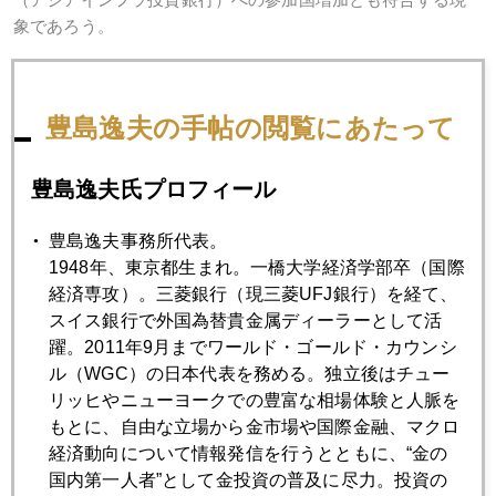
象であろう。
さて、４月も半ば。恒例のＧＦＭＳゴールドサーベイが発行
豊島逸夫の手帖の閲覧にあたって
されました。写真は、いただいた特製ネクタイ生地などで作
った愛用の仕事用バッグ＆小物入れと、ゴールドサーベイ
豊島逸夫氏プロフィール
と、事務所のテラスで。
豊島逸夫事務所代表。
1948年、東京都生まれ。一橋大学経済学部卒（国際
経済専攻）。三菱銀行（現三菱UFJ銀行）を経て、
スイス銀行で外国為替貴金属ディーラーとして活
躍。2011年9月までワールド・ゴールド・カウンシ
ル（WGC）の日本代表を務める。独立後はチュー
リッヒやニューヨークでの豊富な相場体験と人脈を
もとに、自由な立場から金市場や国際金融、マクロ
バッグ＆小物入れのほうはデザインと軽さとサイズが気に入
経済動向について情報発信を行うとともに、“金の
って、使い込んでいたら、新しいのを贈ってくれました。
国内第一人者”として金投資の普及に尽力。投資の