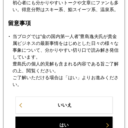
初心者にも分かりやすいトークや文章にファンも多
い。得意分野はスキー系、鮨スイーツ系、温泉系。
ゴールドサーベイのほうは、これから読み込むか。しかし、
１年経つのは早いものだ。
留意事項
当ブログでは“金の国内第一人者”豊島逸夫氏が貴金
属ビジネスの最新事情をはじめとした日々の様々な
2015年
事象について、分かりやすい切り口で読み解き発信
1月
2月
3月
4月
5月
6月
しています。
豊島氏の個人的見解も含まれる内容である旨ご了解
7月
8月
9月
10月
11月
12月
の上、閲覧ください。
ご了解いただける場合は「はい」よりお進みくださ
い。
2015年04月30日
アテネで感じる「５月の波乱」と日本への警鐘
いいえ
2015年04月27日
アテネ発レポート
はい