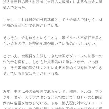
貨大量発行の際の財務省（当時の大蔵省）による金地金大量
購入であった。
しかし、これは日銀の外貨準備としての金購入ではなく、財
務省の資産勘定で処理されている。
そもそも、金を買うということは、米ドルへの不信任投票と
もいえるので、外交的配慮が働いているのかもしれない。
とはいえ、金廃貨を主張してきた米国がダントツの世界一の
公的金を保有し、しかも外貨準備の７割以上が金。いっぽ
う、その米国の借金証文ともいえる国債の４割を日中が引き
受けている事実は考えさせられる。
近年、中国以外の新興国であるインド、韓国、トルコ、ブラ
ジル、タイ、カザフスタンなども相次いでＩＭＦへの公的金
保有申告量を増やしている。ドル一極支配に対するＡＩＩＢ
（アジアインフラ投資銀行）への参加国増加とも符合する現