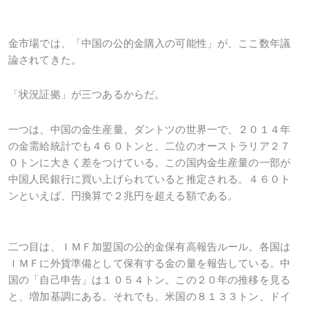
金市場では、「中国の公的金購入の可能性」が、ここ数年議
論されてきた。
「状況証拠」が三つあるからだ。
一つは、中国の金生産量。ダントツの世界一で、２０１４年
の金需給統計でも４６０トンと、二位のオーストラリア２７
０トンに大きく差をつけている。この国内金生産量の一部が
中国人民銀行に買い上げられていると推定される。４６０ト
ンといえば、円換算で２兆円を超える額である。
二つ目は、ＩＭＦ加盟国の公的金保有高報告ルール。各国は
ＩＭＦに外貨準備として保有する金の量を報告している。中
国の「自己申告」は１０５４トン。この２０年の推移を見る
と、増加基調にある。それでも、米国の８１３３トン、ドイ