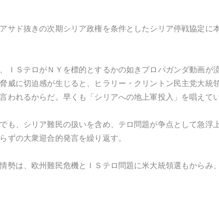
アサド抜きの次期シリア政権を条件としたシリア停戦協定に
、ＩＳテロがＮＹを標的とするかの如きプロパガンダ動画が
脅威に切迫感が生じると、ヒラリー・クリントン民主党大統
言われるからだ。早くも「シリアへの地上軍投入」を唱えて
でも、シリア難民の扱いを含め、テロ問題が争点として急浮
らずの大衆迎合的発言を繰り返す。
情勢は、欧州難民危機とＩＳテロ問題に米大統領選もからみ