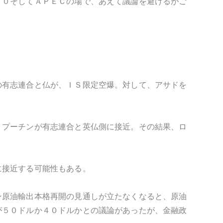
２０そしてＡＰＥＣの場で、あえて議論を避けるがご
の有志連合と仏が、ＩＳ限定空爆。対して、アサドを
。
、プーチンが有志連合と英仏側に接近。その結果、ロ
に接近する可能性もある。
ン原油輸出本格再開の見通しが立たなくなると、原油
が５０ドルか４０ドルかとの議論があったが、金融政