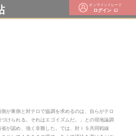
オンライントレード
帖
ログイン
ア
西側が東側と対テロで協調を求めるのは、自らがテロ
連づけられる。それはエゴイズムだ。」との現地論調
務省が認め、強く非難した。では、対ＩＳ共同戦線