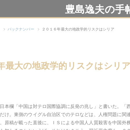
豊島逸夫の手
バックナンバー
２０１６年最大の地政学的リスクはシリア
年最大の地政学的リスクはシリ
日本欄「中国は対テロ国際協調に反発の兆し」と書いた。「
だけ。東側のウイグル自治区でのテロなどは、人権問題に関
、原稿が載った直後に、ＩＳによる中国人人質殺害を中国外