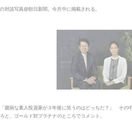
の対談写真
@
朝日新聞。今月中に掲載される。
「臆病な素人投資家が３年後に笑うのはどっちだ？」 その
ろと、ゴールド対プラチナのところでコメント。