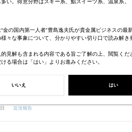
も多い。得意分野はスキー系、鮨スイーツ系、温泉系。
は“金の国内第一人者”豊島逸夫氏が貴金属ビジネスの最
の様々な事象について、分かりやすい切り口で読み解き
人的見解も含まれる内容である旨ご了解の上、閲覧くだ
だける場合は「はい」よりお進みください。
1月
2月
3月
4月
5月
6月
7月
いいえ
はい
0日
近況報告