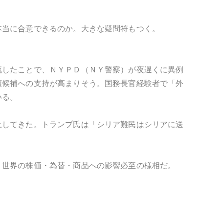
本当に合意できるのか。大きな疑問符もつく。
流したことで、ＮＹＰＤ（ＮＹ警察）が夜遅くに異例
領候補への支持が高まりそう。国務長官経験者で「外
いる。
上してきた。トランプ氏は「シリア難民はシリアに送
、世界の株価・為替・商品への影響必至の様相だ。