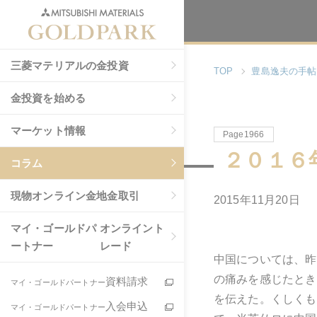
三菱マテリアルの金投資
TOP
豊島逸夫の手帖
金投資を始める
マーケット情報
Page1966
２０１６
コラム
現物
オンライン金地金取引
2015年11月20日
マイ・ゴールドパ
オンライント
ートナー
レード
中国については、昨
の痛みを感じたとき
資料請求
マイ・ゴールドパートナー
を伝えた。くしくも
入会申込
マイ・ゴールドパートナー