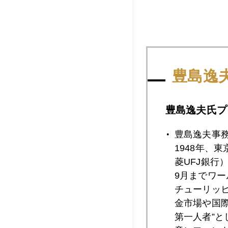
豊島逸
豊島逸夫氏プ
豊島逸夫事
３）千疋屋のフルー
1948年、
菱UFJ銀行
9月までワ
チューリッ
金市場や国
第一人者”