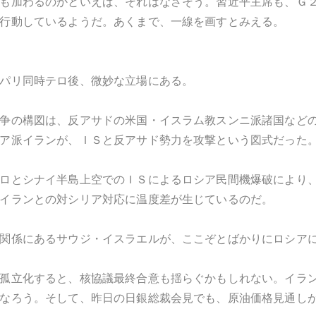
も加わるのかといえば、それはなさそう。習近平主席も、Ｇ
行動しているようだ。あくまで、一線を画すとみえる。
パリ同時テロ後、微妙な立場にある。
争の構図は、反アサドの米国・イスラム教スンニ派諸国など
ア派イランが、ＩＳと反アサド勢力を攻撃という図式だった
ロとシナイ半島上空でのＩＳによるロシア民間機爆破により
イランとの対シリア対応に温度差が生じているのだ。
関係にあるサウジ・イスラエルが、ここぞとばかりにロシア
孤立化すると、核協議最終合意も揺らぐかもしれない。イラ
なろう。そして、昨日の日銀総裁会見でも、原油価格見通し