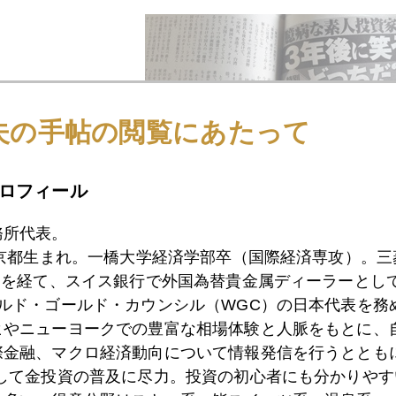
夫の手帖の閲覧にあたって
ロフィール
務所代表。
ツ杏仁豆腐。影がこんなに長くなってきた。もう冬近し。
東京都生まれ。一橋大学経済学部卒（国際経済専攻）。
）を経て、スイス銀行で外国為替貴金属ディーラーとして
ールド・ゴールド・カウンシル（WGC）の日本代表を務
ヒやニューヨークでの豊富な相場体験と人脈をもとに、
際金融、マクロ経済動向について情報発信を行うとともに
として金投資の普及に尽力。投資の初心者にも分かりやす