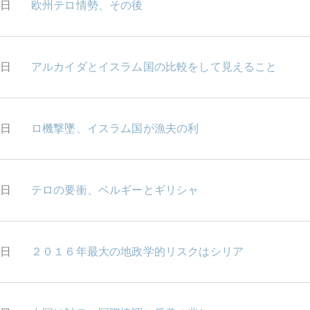
7日
欧州テロ情勢、その後
6日
アルカイダとイスラム国の比較をして見えること
5日
ロ機撃墜、イスラム国が漁夫の利
4日
テロの要衝、ベルギーとギリシャ
0日
２０１６年最大の地政学的リスクはシリア