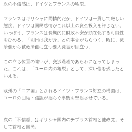
次の不信感は、ドイツとフランスの亀裂。
フランスはギリシャに同情的だが、ドイツは一貫して厳しい
態度。ドイツは国民感情がこれ以上の資金投入を許さない。
いっぽう、フランスは長期的に財政不安が顕在化する可能性
をひめる。「明日は我が身」との本音がちらつく。既に、救
済側から被救済側に立つ要人発言が目立つ。
この立ち位置の違いが、交渉過程であらわになってしまっ
た。これは、「ユーロ内の亀裂」として、深い傷を残したと
いえる。
欧州の「コア国」とされるドイツ・フランス対立の構図は、
ユーロの団結・信認が揺らぐ事態を想起させている。
次の「不信感」はギリシャ国内のチプラス首相と他政党。そ
して首相と国民。