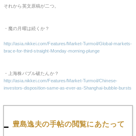
それから英文原稿が二つ。
・魔の月曜は続くか？
http://asia.nikkei.com/Features/Market-Turmoil/Global-markets-
brace-for-third-straight-Monday-morning-plunge
・上海株バブル破たんか？
http://asia.nikkei.com/Features/Market-Turmoil/Chinese-
investors-disposition-same-as-ever-as-Shanghai-bubble-bursts
豊島逸夫の手帖の閲覧にあたって
これで、英語のお勉強でもしてちょうだい！