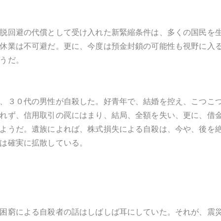
脱回避の代償として受け入れた新緊縮条件は、多くの国民を
休業は不可避だ。更に、今度は預金封鎖の可能性も視野に入
うだ。
、３０代の男性が自殺した。好青年で、結婚を控え、こつこ
れず、信用取引の罠にはまり、結局、全額を失い、更に、借
ようだ。遺族によれば、株式損失による自殺は、今や、後を
は確実に拡散している。
困窮による自殺者の話はしばしば耳にしていた。それが、震