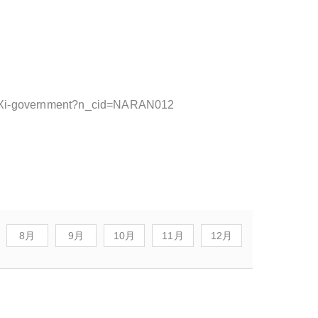
l-to-Xi-government?n_cid=NARAN012
8月
9月
10月
11月
12月