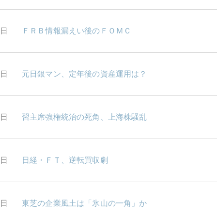
0日
ＦＲＢ情報漏えい後のＦＯＭＣ
9日
元日銀マン、定年後の資産運用は？
8日
習主席強権統治の死角、上海株騒乱
7日
日経・ＦＴ、逆転買収劇
4日
東芝の企業風土は「氷山の一角」か