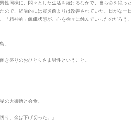
男性同様に、悶々とした生活を続けるなかで、自ら命を絶っ
たので、経済的には震災前よりは改善されていた。日がな一
、「精神的」飢餓状態が、心を徐々に蝕んでいったのだろう
島。
働き盛りのおひとりさま男性ということ。
界の大御所と会食。
切り、金は下げ切った。」