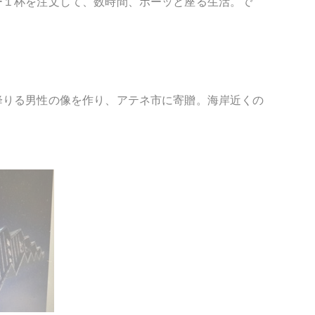
ー１杯を注文して、数時間、ボーッと座る生活。で
降りる男性の像を作り、アテネ市に寄贈。海岸近くの