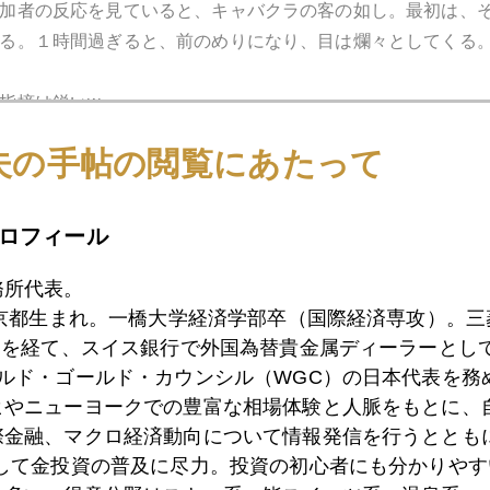
加者の反応を見ていると、キャバクラの客の如し。最初は、
る。１時間過ぎると、前のめりになり、目は爛々としてくる
指摘は鋭いw
夫の手帖の閲覧にあたって
の生菓子。
ロフィール
務所代表。
東京都生まれ。一橋大学経済学部卒（国際経済専攻）。
）を経て、スイス銀行で外国為替貴金属ディーラーとして
ールド・ゴールド・カウンシル（WGC）の日本代表を務
ヒやニューヨークでの豊富な相場体験と人脈をもとに、
際金融、マクロ経済動向について情報発信を行うとともに
として金投資の普及に尽力。投資の初心者にも分かりやす