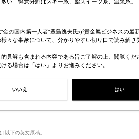
も多い。得意分野はスキー系、鮨スイーツ系、温泉系。
でなければ入手困難な超人気クッキーセット♪
は“金の国内第一人者”豊島逸夫氏が貴金属ビジネスの最
の様々な事象について、分かりやすい切り口で読み解き
人的見解も含まれる内容である旨ご了解の上、閲覧くだ
だける場合は「はい」よりお進みください。
いいえ
はい
は以下の英文原稿。