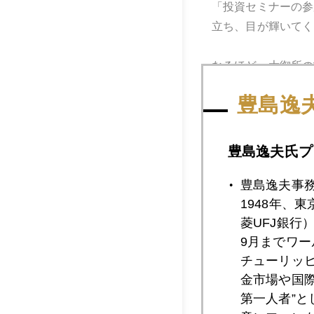
「投資セミナーの参
立ち、目が輝いてく
なるほど、大御所の
豊島逸
今日の写真は、季節
豊島逸夫氏プ
豊島逸夫事
1948年、
菱UFJ銀行
9月までワ
チューリッ
金市場や国
第一人者”