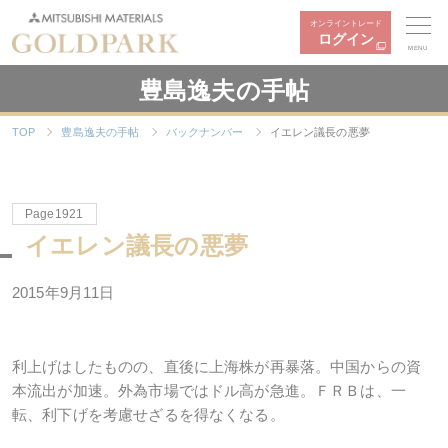
オンライントレード
ログイン
MENU
豊島逸夫の手帖
TOP
豊島逸夫の手帖
バックナンバー
イエレン議長の悪夢
Page1921
イエレン議長の悪夢
2015年9月11日
利上げはしたものの、直後に上海株が再暴落。中国からの資
本流出が加速。外為市場ではドル高が急進。ＦＲＢは、一
転、利下げを考慮せざるを得なくなる。