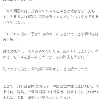
「今の問題点は、投資家のリスク志向とか過信などにあら
ず。ＦＲＢは投資家に警鐘を鳴らすようなショックを与える
べきではない。」
「ＦＲＢの次の一手が引き締めになるということが明確とは
言い難い。」
最後の呟きは、引き締めでないなら、緩和ということか。そ
れは、ＱＥ４を意味するのでは、との観測も生んだ。
利上げはおろか、量的緩和再開せよ、とも読めるのだ。
ここで、話しは冒頭に戻るが、中国発世界株安連鎖劇が、利
上げ前に再発して新興国発の経済危機に発展するおそれが強
まれば、ＱＥ４発動も絵空事とはいえまい。