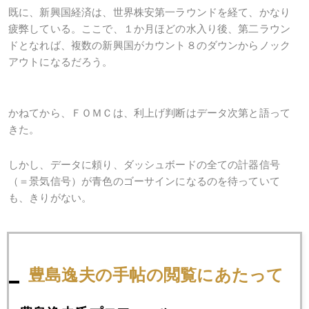
既に、新興国経済は、世界株安第一ラウンドを経て、かなり
疲弊している。ここで、１か月ほどの水入り後、第二ラウン
ドとなれば、複数の新興国がカウント８のダウンからノック
アウトになるだろう。
かねてから、ＦＯＭＣは、利上げ判断はデータ次第と語って
きた。
しかし、データに頼り、ダッシュボードの全ての計器信号
（＝景気信号）が青色のゴーサインになるのを待っていて
も、きりがない。
筆者は、株価が８月の世界同時株安直前の高値を本格的に回
復するときが、利上げのタイミングとにらんでいる。
豊島逸夫の手帖の閲覧にあたって