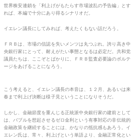
世界株安連鎖を「利上げがもたらす市場波乱の予告編」とす
れば、本編で十分にあり得るシナリオだ。
イエレン議長にしてみれば、考えたくもない話だろう。
ＦＲＢは、市場の信認を失いメンツは丸つぶれ。誇り高き中
央銀行家にとって、耐えがたい事態となるは必定だ。共和党
議員たちは、ここぞとばかりに、ＦＲＢ監査必要論のボルテ
ージをあげることになろう。
こう考えると、イエレン議長の本音は、１２月、あるいは来
春まで利上げ決断は様子見ということになりそうだ。
しかし、金融節度を重んじる正統派中央銀行家の建前として
は、バブルを想起させるゼロ金利という有事対応の非伝統的
金融政策を継続することには、かなりの抵抗感もあろう。イ
エレン氏は、常々、利上げという単語より、金融正常化とい