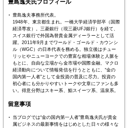
豊島逸夫氏プロフィール
以上、先週の日経ヴェリタス・コラム「逸'ｓ ＯＫ！」の元
原稿に若干アップデートしました。
豊島逸夫事務所代表。
1948年、東京都生まれ。一橋大学経済学部卒（国際
経済専攻）。三菱銀行（現三菱UFJ銀行）を経て、
いよいよ、来週はＦＯＭＣ。
スイス銀行で外国為替貴金属ディーラーとして活
躍。2011年9月までワールド・ゴールド・カウンシ
ル（WGC）の日本代表を務める。独立後はチュー
リッヒやニューヨークでの豊富な相場体験と人脈を
2015年
もとに、自由な立場から金市場や国際金融、マクロ
1月
2月
3月
4月
5月
6月
経済動向について情報発信を行うとともに、“金の
国内第一人者”として金投資の普及に尽力。投資の
7月
8月
9月
10月
11月
12月
初心者にも分かりやすいトークや文章にファンも多
い。得意分野はスキー系、鮨スイーツ系、温泉系。
2015年09月30日
留意事項
ＶＷショックより福山ショック？
当ブログでは“金の国内第一人者”豊島逸夫氏が貴金
属ビジネスの最新事情をはじめとした日々の様々な