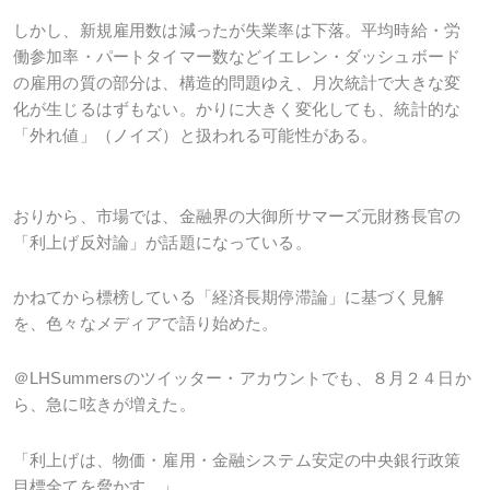
しかし、新規雇用数は減ったが失業率は下落。平均時給・労
働参加率・パートタイマー数などイエレン・ダッシュボード
の雇用の質の部分は、構造的問題ゆえ、月次統計で大きな変
化が生じるはずもない。かりに大きく変化しても、統計的な
「外れ値」（ノイズ）と扱われる可能性がある。
おりから、市場では、金融界の大御所サマーズ元財務長官の
「利上げ反対論」が話題になっている。
かねてから標榜している「経済長期停滞論」に基づく見解
を、色々なメディアで語り始めた。
＠
LHSummers
のツイッター・アカウントでも、８月２４日か
ら、急に呟きが増えた。
「利上げは、物価・雇用・金融システム安定の中央銀行政策
目標全てを脅かす。」