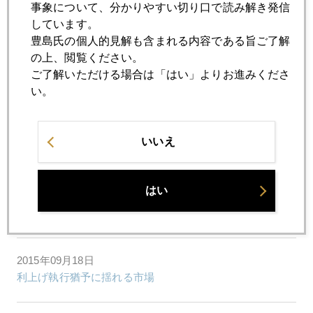
2015年09月29日
事象について、分かりやすい切り口で読み解き発信
利上げしてほしかった
しています。
豊島氏の個人的見解も含まれる内容である旨ご了解
の上、閲覧ください。
2015年09月28日
ご了解いただける場合は「はい」よりお進みくださ
最近のツイッター呟き
い。
2015年09月25日
いいえ
来年利上げも示唆、イエレン議長講演
はい
2015年09月24日
フォルクスワーゲン不正、プラチナ市場に大激震
2015年09月18日
利上げ執行猶予に揺れる市場