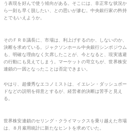
う表現を好んで使う傾向がある。そこには、非正常な状況か
ら一刻も早く脱したい、との思いが滲む。中央銀行家の矜持
とでもいえようか。
そのＦＲＢ議長に、市場は、利上げするのか、しないのか、
決断を求めている。ジャクソンホール中央銀行シンポジウム
も、明確な理由なく欠席したことが、今となると、現実逃避
の行動にも見えてしまう。マーケットの苛立ちが、世界株安
連鎖の一因となったことは否定できまい。
やはり、超優秀なエコノミストは、イエレン・ダッシュボー
ドなどの説明を得意とするが、経営者的決断は苦手と見え
る。
世界株安連鎖のセリング・クライマックスを乗り越えた市場
は、８月雇用統計に新たなヒントを求めていた。