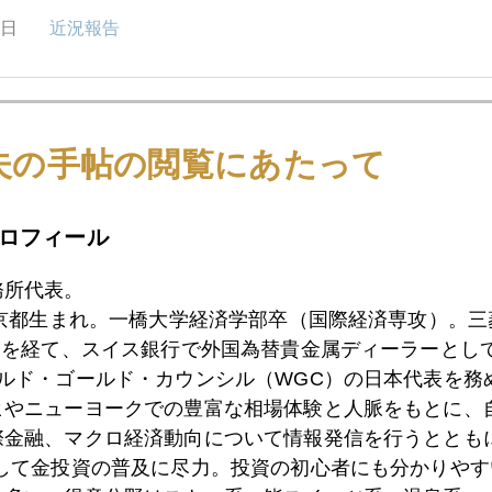
0日
近況報告
7日
欧州テロ情勢、その後
夫の手帖の閲覧にあたって
6日
アルカイダとイスラム国の比較をして見えること
ロフィール
務所代表。
東京都生まれ。一橋大学経済学部卒（国際経済専攻）。
5日
ロ機撃墜、イスラム国が漁夫の利
）を経て、スイス銀行で外国為替貴金属ディーラーとして
ールド・ゴールド・カウンシル（WGC）の日本代表を務
ヒやニューヨークでの豊富な相場体験と人脈をもとに、
4日
テロの要衝、ベルギーとギリシャ
際金融、マクロ経済動向について情報発信を行うとともに
として金投資の普及に尽力。投資の初心者にも分かりやす