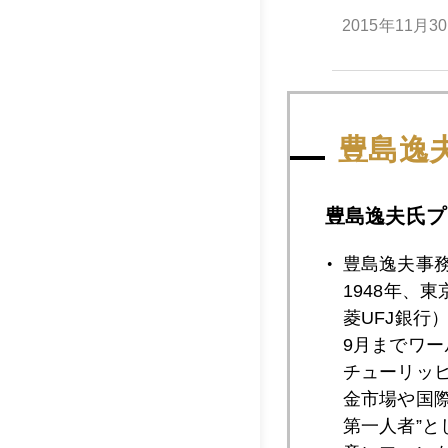
2015年11月3
2015年11月2
豊島逸
2015年11月2
豊島逸夫氏プ
豊島逸夫事
1948年、
2015年11月2
菱UFJ銀行
9月までワ
チューリッ
2015年11月2
金市場や国
第一人者”