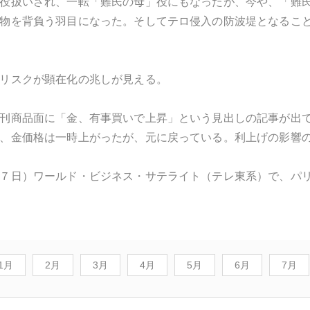
役扱いされ、一転「難民の母」役にもなったが、今や、「難
物を背負う羽目になった。そしてテロ侵入の防波堤となるこ
リスクが顕在化の兆しが見える。
刊商品面に「金、有事買いで上昇」という見出しの記事が出
、金価格は一時上がったが、元に戻っている。利上げの影響
７日）ワールド・ビジネス・サテライト（テレ東系）で、パ
1月
2月
3月
4月
5月
6月
7月