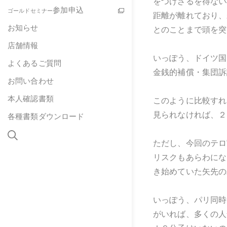
をつけざるを得ない
参加申込
ゴールドセミナー
距離が離れており、
お知らせ
とのことまで頭を突
店舗情報
いっぽう、ドイツ国
よくあるご質問
金銭的補償・集団訴
お問い合わせ
本人確認書類
このように比較すれ
見られなければ、２
各種書類ダウンロード
ただし、今回のテロ
リスクもあらわにな
き始めていた矢先の
いっぽう、パリ同時
がいれば、多くの人