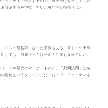
ーネット経由で侵入するので、難民だけ監視しても詮
スト訓練施設を往復していた可能性も指摘される。
スプロムの経営陣になった事例もある。東ドイツ出身
に対しても、当初ドイツは一定の配慮も見せていた。
かり。ＶＷ最大のマーケットゆえ、「釈明訪問」にも
遇の翌週というタイミングだったので、チャイナマネ