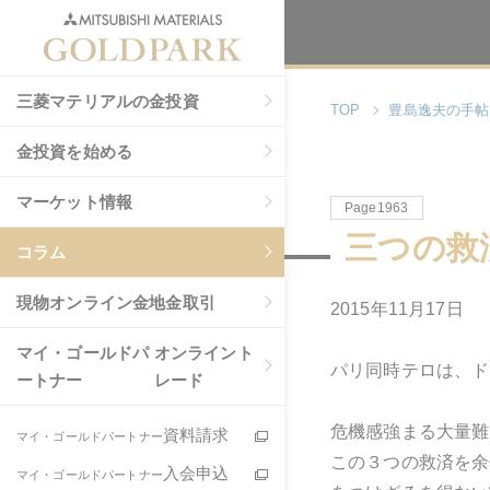
三菱マテリアルの金投資
TOP
豊島逸夫の手帖
金投資を始める
マーケット情報
Page1963
三つの救
コラム
現物
オンライン金地金取引
2015年11月17日
マイ・ゴールドパ
オンライント
パリ同時テロは、ド
ートナー
レード
危機感強まる大量難
資料請求
マイ・ゴールドパートナー
この３つの救済を余
入会申込
マイ・ゴールドパートナー