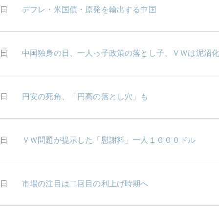
3日
デフレ・米国債・原発を輸出する中国
2日
中国独身の日、一人っ子政策の落とし子、ＶＷは泥沼
1日
円安の死角、「円高の落とし穴」も
0日
ＶＷ問題が提示した「慰謝料」一人１０００ドル
9日
市場の注目は二回目の利上げ時期へ