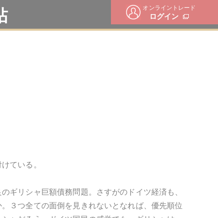
オンライントレード
帖
ログイン
付けている。
良のギリシャ巨額債務問題。さすがのドイツ経済も、
か。３つ全ての面倒を見きれないとなれば、優先順位