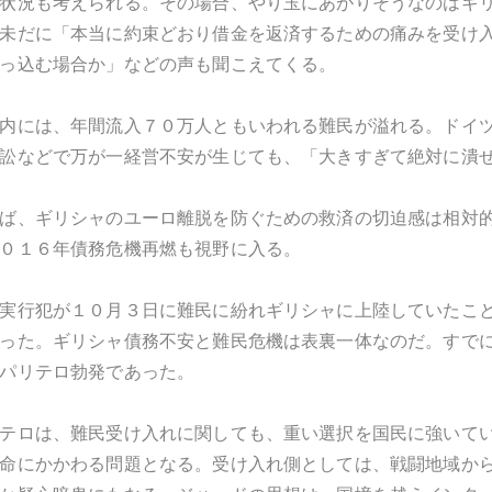
状況も考えられる。その場合、やり玉にあがりそうなのはギ
未だに「本当に約束どおり借金を返済するための痛みを受け
っ込む場合か」などの声も聞こえてくる。
内には、年間流入７０万人ともいわれる難民が溢れる。ドイ
訟などで万が一経営不安が生じても、「大きすぎて絶対に潰
ば、ギリシャのユーロ離脱を防ぐための救済の切迫感は相対
０１６年債務危機再燃も視野に入る。
実行犯が１０月３日に難民に紛れギリシャに上陸していたこ
った。ギリシャ債務不安と難民危機は表裏一体なのだ。すで
パリテロ勃発であった。
テロは、難民受け入れに関しても、重い選択を国民に強いて
命にかかわる問題となる。受け入れ側としては、戦闘地域か