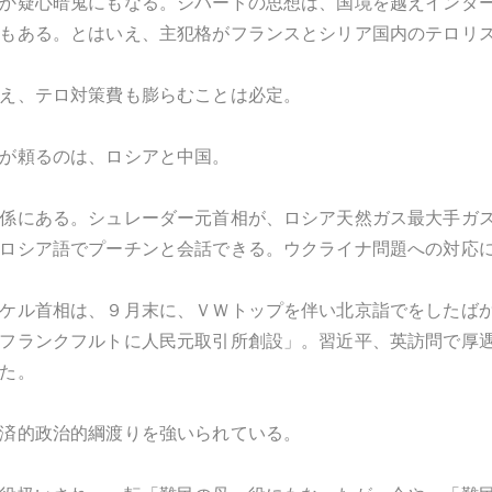
か疑心暗鬼にもなる。ジハードの思想は、国境を越えインタ
もある。とはいえ、主犯格がフランスとシリア国内のテロリ
え、テロ対策費も膨らむことは必定。
が頼るのは、ロシアと中国。
係にある。シュレーダー元首相が、ロシア天然ガス最大手ガ
ロシア語でプーチンと会話できる。ウクライナ問題への対応
ケル首相は、９月末に、ＶＷトップを伴い北京詣でをしたば
フランクフルトに人民元取引所創設」。習近平、英訪問で厚
た。
済的政治的綱渡りを強いられている。