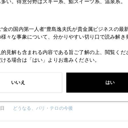
も多い。得意分野はスキー系、鮨スイーツ系、温泉系。
0日
２０１６年最大の地政学的リスクはシリア
は“金の国内第一人者”豊島逸夫氏が貴金属ビジネスの最
9日
中国は対テロ国際協調に反発の兆し
の様々な事象について、分かりやすい切り口で読み解き
人的見解も含まれる内容である旨ご了解の上、閲覧くだ
8日
ＩＳが悪用か、暗号化アプリ
だける場合は「はい」よりお進みください。
いいえ
はい
7日
三つの救済に耐えるか、ドイツ経済
6日
どうなる、パリ・テロの今後