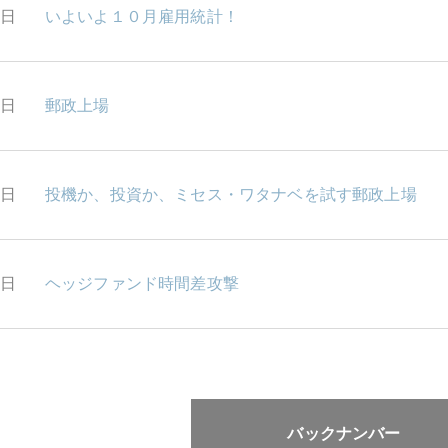
6日
いよいよ１０月雇用統計！
5日
郵政上場
4日
投機か、投資か、ミセス・ワタナベを試す郵政上場
2日
ヘッジファンド時間差攻撃
バックナンバー