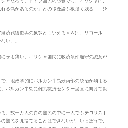
リシャだろう。ドイツ国民の感覚でも、ギリシャは、
入れる気があるのか」との懐疑論も根強く残る。「ひ
ツ経済戦後復興の象徴ともいえるＶＷは、リコール・
せない」。
的にせよ薄い。ギリシャ国民に救済条件順守の誠意が
とで、地政学的にバルカン半島最南部の統治が弱まる
に、バルカン半島に難民救済センター設置に向けて動
いる。数十万人の真の難民の中に一人でもテロリスト
らの難民を見捨てることはできないが、いっぽうで、