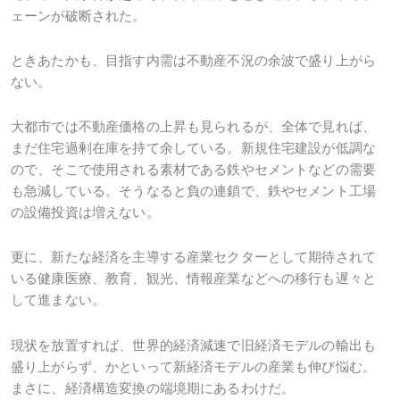
ェーンが破断された。
ときあたかも、目指す内需は不動産不況の余波で盛り上がら
ない。
大都市では不動産価格の上昇も見られるが、全体で見れば、
まだ住宅過剰在庫を持て余している。新規住宅建設が低調な
ので、そこで使用される素材である鉄やセメントなどの需要
も急減している。そうなると負の連鎖で、鉄やセメント工場
の設備投資は増えない。
更に、新たな経済を主導する産業セクターとして期待されて
いる健康医療、教育、観光、情報産業などへの移行も遅々と
して進まない。
現状を放置すれば、世界的経済減速で旧経済モデルの輸出も
盛り上がらず、かといって新経済モデルの産業も伸び悩む。
まさに、経済構造変換の端境期にあるわけだ。