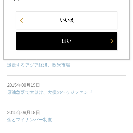
2015年08月24日
卒ゼロ金利・中国依存症にもがく市場
いいえ
2015年08月21日
４つのリスク共振で世界同時株安の様相
はい
2015年08月20日
迷走するアジア経済、欧米市場
2015年08月19日
原油急落で大儲け、大損のヘッジファンド
2015年08月18日
金とマイナンバー制度