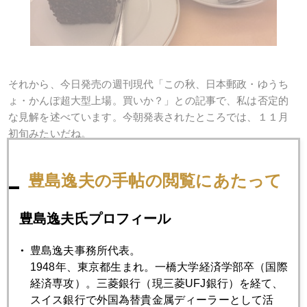
それから、今日発売の週刊現代「この秋、日本郵政・ゆうち
ょ・かんぽ超大型上場。買いか？」との記事で、私は否定的
な見解を述べています。今朝発表されたところでは、１１月
初旬みたいだね。
豊島逸夫の手帖の閲覧にあたって
2015年
豊島逸夫氏プロフィール
1月
2月
3月
4月
5月
6月
豊島逸夫事務所代表。
7月
8月
9月
10月
11月
12月
1948年、東京都生まれ。一橋大学経済学部卒（国際
経済専攻）。三菱銀行（現三菱UFJ銀行）を経て、
スイス銀行で外国為替貴金属ディーラーとして活
2015年08月31日