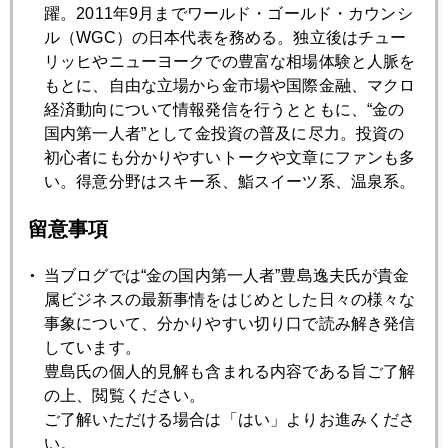
躍。2011年9月までワールド・ゴールド・カウンシ
ギリシャのおじさん
ル（WGC）の日本代表を務める。独立後はチュー
リッヒやニューヨークでの豊富な相場体験と人脈を
もとに、自由な立場から金市場や国際金融、マクロ
2015年08月28日
経済動向について情報発信を行うとともに、“金の
上海株暴落、李首相の進退問題に
国内第一人者”として金投資の普及に尽力。投資の
初心者にも分かりやすいトークや文章にファンも多
い。得意分野はスキー系、鮨スイーツ系、温泉系。
2015年08月27日
売りクライマックスは終わったか
留意事項
2015年08月26日
当ブログでは“金の国内第一人者”豊島逸夫氏が貴金
世界株安連鎖の正体
属ビジネスの最新事情をはじめとした日々の様々な
事象について、分かりやすい切り口で読み解き発信
しています。
2015年08月25日
豊島氏の個人的見解も含まれる内容である旨ご了解
株式市場の構造変化を映す歴史的乱高下
の上、閲覧ください。
ご了解いただける場合は「はい」よりお進みくださ
い。