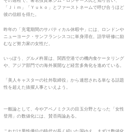
その過程で、著名投資家ジム・ロジャーズ氏と知り合い、
「Ｊｉｍ」「Ｙｕｋｏ」とファーストネームで呼び合うほど
彼の信頼を得た。
昨年の「充電期間のサバティカル休暇中」には、ロンドンや
ニューヨーク・サンフランシスコに単身滞在。語学研修に励
むなど努力家の女性だ。
いっぽう、グルメ杵屋は、関西空港での機内食ケータリング
や、アジア部門での海外展開など経営多角化を進めている。
「美人キャスターの社外取締役」から連想される単なる話題
性を超えた抜擢人事といえよう。
一般論として、今やアベノミクスの目玉分野となった「女性
登用」の数値化には、賛否両論ある。
これだけ男性優位の時代が長く続いた国ゆえ、まずは数値化