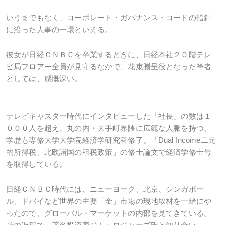
いうまでもなく、コーポレート・ガバナンス・コードの指針
に沿った人事の一環といえる。
彼女が日経ＣＮＢＣを卒業するときに、日経本社２０階テレ
ビ局フロアー全員が見守るなかで、花束贈呈役となった筆者
としては、感慨深い。
テレビキャスター時代にインタビューした「社長」の数は１
０００人を超え、丸の内・大手町界隈に広範な人脈を持つ。
学歴も専修大学大学院経済学研究科修了。「Dual Income二元
的所得税、北欧諸国の租税政策」の修士論文で経済学修士号
を取得している。
日経ＣＮＢＣ時代には、ニューヨーク、北京、シンガポー
ル、ドバイなど世界の主要「金」市場の現地取材を一緒にや
ったので、グローバル・マーケットの内部を見てきている。