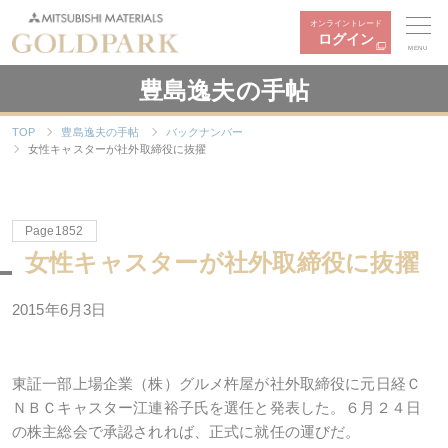
オンライントレード
ログイン
MENU
豊島逸夫の手帖
TOP
豊島逸夫の手帖
バックナンバー
女性キャスターが社外取締役に抜擢
Page1852
女性キャスターが社外取締役に抜擢
2015年6月3日
東証一部上場企業（株）グルメ杵屋が社外取締役に元日経Ｃ
ＮＢＣキャスター江連裕子氏を選任と発表した。６月２４日
の株主総会で承認されれば、正式に就任の運びだ。