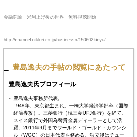
金融闘論 米利上げ後の世界 無料視聴開始
http://channel.nikkei.co.jp/businessn/150602kinyu/
ギリシャ現地ロケ番組 無料視聴開始
豊島逸夫の手帖の閲覧にあたって
豊島逸夫氏プロフィール
http://channel.nikkei.co.jp/businessn/150601kintoku/
豊島逸夫事務所代表。
1948年、東京都生まれ。一橋大学経済学部卒（国際
それから、関西地区の皆さん。
経済専攻）。三菱銀行（現三菱UFJ銀行）を経て、
スイス銀行で外国為替貴金属ディーラーとして活
６日土曜日朝９時からの朝日放送「正義のミカタ」に生出演
躍。2011年9月までワールド・ゴールド・カウンシ
します。テーマはギリシャ。地上波で経済ネタは珍しい。ぶ
ル（WGC）の日本代表を務める。独立後はチュー