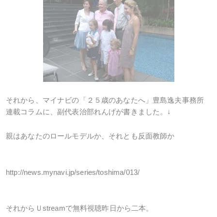
それから、マイナビの「２５歳のあなたへ」豊島逸夫事務所
連載コラムに、副代表治部れんげが書きました。↓
親はあなたのロールモデルか、それとも反面教師か
http://news.mynavi.jp/series/toshima/013/
それからＵstreamで無料視聴昨日から二本。