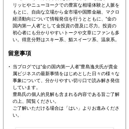
っつけ本番で、吉本のノリかな(笑)。
リッヒやニューヨークでの豊富な相場体験と人脈を
もとに、自由な立場から金市場や国際金融、マクロ
実は、６月６日は美山のアユ解禁日なので、祇園のらく山に
経済動向について情報発信を行うとともに、“金の
寄って、大将みずから釣ったアユを食するのが今回の最大の
国内第一人者”として金投資の普及に尽力。投資の
モチベーション！
初心者にも分かりやすいトークや文章にファンも多
い。得意分野はスキー系、鮨スイーツ系、温泉系。
出演後の昼は、天王寺のたこやき「やまちゃん」に行って、
それから法善寺の夫婦善哉食べて。
留意事項
まったく、我ながら、食べ物に釣られるのが最大のウィーク
当ブログでは“金の国内第一人者”豊島逸夫氏が貴金
ポイントやな。。。。
属ビジネスの最新事情をはじめとした日々の様々な
事象について、分かりやすい切り口で読み解き発信
しています。
最後に、今日の日経朝刊にはマーケット面に円建て金価格高
豊島氏の個人的見解も含まれる内容である旨ご了解
騰で商売繁盛の記事。商品面にはプラチナが安いという解説
の上、閲覧ください。
記事あり。
ご了解いただける場合は「はい」よりお進みくださ
い。