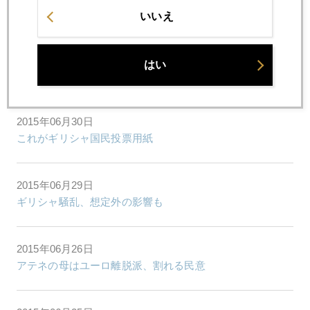
2015年
いいえ
1月
2月
3月
4月
5月
6月
はい
7月
8月
9月
10月
11月
12月
2015年06月30日
これがギリシャ国民投票用紙
2015年06月29日
ギリシャ騒乱、想定外の影響も
2015年06月26日
アテネの母はユーロ離脱派、割れる民意