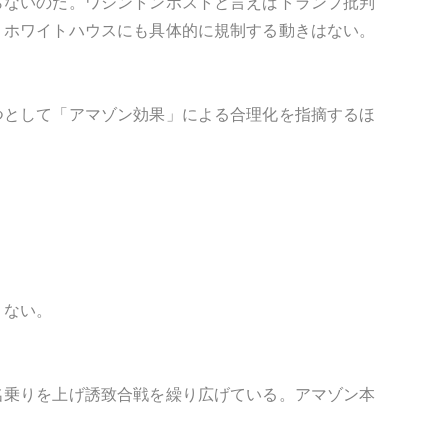
らないのだ。ワシントンポストと言えばトランプ批判
、ホワイトハウスにも具体的に規制する動きはない。
つとして「アマゾン効果」による合理化を指摘するほ
くない。
名乗りを上げ誘致合戦を繰り広げている。アマゾン本