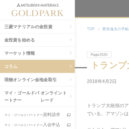
三菱マテリアルの金投資
TOP
豊島逸夫の手帖
金投資を始める
マーケット情報
Page2520
トランプ
コラム
現物
オンライン金地金取引
2018年4月2日
マイ・ゴールドパ
オンライント
ートナー
レード
トランプ大統領のア
でいる。アマゾンは
資料請求
マイ・ゴールドパートナー
入会申込
マイ・ゴールドパートナー