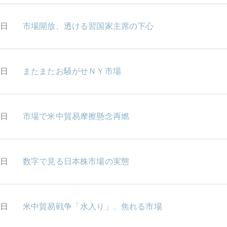
1日
市場開放、透ける習国家主席の下心
0日
またまたお騒がせＮＹ市場
9日
市場で米中貿易摩擦懸念再燃
6日
数字で見る日本株市場の実態
5日
米中貿易戦争「水入り」、焦れる市場