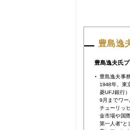
豊島逸
豊島逸夫氏プ
2018年
豊島逸夫事
1948年、
菱UFJ銀行
2018年04月2
9月までワ
チューリッ
金市場や国
2018年04月2
第一人者”