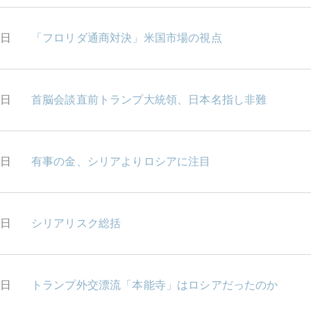
8日
「フロリダ通商対決」米国市場の視点
7日
首脳会談直前トランプ大統領、日本名指し非難
6日
有事の金、シリアよりロシアに注目
3日
シリアリスク総括
2日
トランプ外交漂流「本能寺」はロシアだったのか