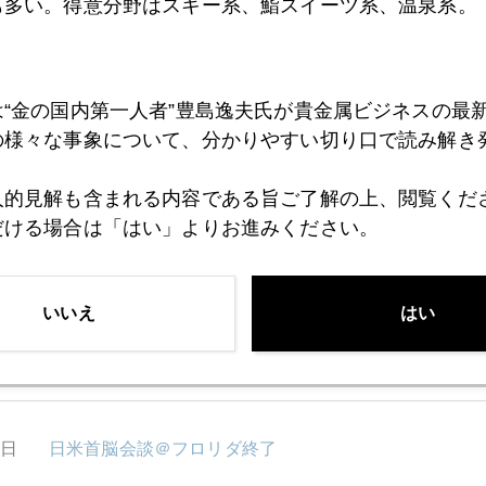
も多い。得意分野はスキー系、鮨スイーツ系、温泉系。
5日
３％ショック、日本にも波及
は“金の国内第一人者”豊島逸夫氏が貴金属ビジネスの最
の様々な事象について、分かりやすい切り口で読み解き
4日
円安の賞味期限は？
人的見解も含まれる内容である旨ご了解の上、閲覧くだ
だける場合は「はい」よりお進みください。
3日
謎のドル金利急騰
いいえ
はい
0日
いよいよ政権交代？？
9日
日米首脳会談＠フロリダ終了