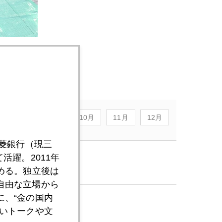
8月
9月
10月
11月
12月
三菱銀行（現三
活躍。2011年
める。独立後は
自由な立場から
、“金の国内
いトークや文