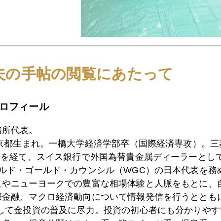
夫の手帖の閲覧にあたって
ロフィール
1月
2月
3月
4月
5月
6月
7月
務所代表。
東京都生まれ。一橋大学経済学部卒（国際経済専攻）。
）を経て、スイス銀行で外国為替貴金属ディーラーとして
7日
中国ミレ二アル世代の悩み
ールド・ゴールド・カウンシル（WGC）の日本代表を務
ヒやニューヨークでの豊富な相場体験と人脈をもとに、
際金融、マクロ経済動向について情報発信を行うとともに
6日
人民元覇権、習近平氏の野望、金復権、円高８０円も
として金投資の普及に尽力。投資の初心者にも分かりやす