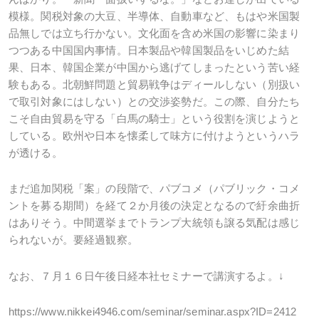
模様。関税対象の大豆、半導体、自動車など、もはや米国製
品無しでは立ち行かない。文化面を含め米国の影響に染まり
つつある中国国内事情。日本製品や韓国製品をいじめた結
果、日本、韓国企業が中国から逃げてしまったという苦い経
験もある。北朝鮮問題と貿易戦争はディールしない（別扱い
で取引対象にはしない）との交渉姿勢だ。この際、自分たち
こそ自由貿易を守る「白馬の騎士」という役割を演じようと
している。欧州や日本を懐柔して味方に付けようというハラ
が透ける。
まだ追加関税「案」の段階で、パブコメ（パブリック・コメ
ントを募る期間）を経て２か月後の決定となるので紆余曲折
はありそう。中間選挙までトランプ大統領も譲る気配は感じ
られないが。要経過観察。
なお、７月１６日午後日経本社セミナーで講演するよ。↓
https://www.nikkei4946.com/seminar/seminar.aspx?ID=2412