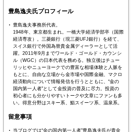
劇的なフェイスブック株暴落劇
豊島逸夫氏プロフィール
2018年07月26日
豊島逸夫事務所代表。
米欧通商合意、ゼロ関税の本気度
1948年、東京都生まれ。一橋大学経済学部卒（国際
経済専攻）。三菱銀行（現三菱UFJ銀行）を経て、
スイス銀行で外国為替貴金属ディーラーとして活
2018年07月25日
躍。2011年9月までワールド・ゴールド・カウンシ
習近平改革路線の頓挫
ル（WGC）の日本代表を務める。独立後はチュー
リッヒやニューヨークでの豊富な相場体験と人脈を
2018年07月24日
もとに、自由な立場から金市場や国際金融、マクロ
日本国債の乱、世界に波及
経済動向について情報発信を行うとともに、“金の
国内第一人者”として金投資の普及に尽力。投資の
初心者にも分かりやすいトークや文章にファンも多
2018年07月23日
い。得意分野はスキー系、鮨スイーツ系、温泉系。
ＮＹ金を救ったトランプ氏
留意事項
2018年07月20日
当ブログでは“金の国内第一人者”豊島逸夫氏が貴金