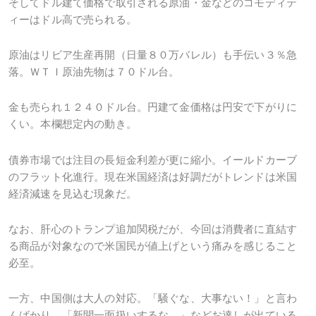
そしてドル建て価格で取引される原油・金などのコモディテ
ィーはドル高で売られる。
原油はリビア生産再開（日量８０万バレル）も手伝い３％急
落。ＷＴＩ原油先物は７０ドル台。
金も売られ１２４０ドル台。円建て金価格は円安で下がりに
くい。本欄想定内の動き。
債券市場では注目の長短金利差が更に縮小。イールドカーブ
のフラット化進行。現在米国経済は好調だがトレンドは米国
経済減速を見込む現象だ。
なお、肝心のトランプ追加関税だが、今回は消費者に直結す
る商品が対象なので米国民が値上げという痛みを感じること
必至。
一方、中国側は大人の対応。「騒ぐな、大事ない！」と言わ
んばかり。「新聞一面扱いするな。」などお達しが出ている