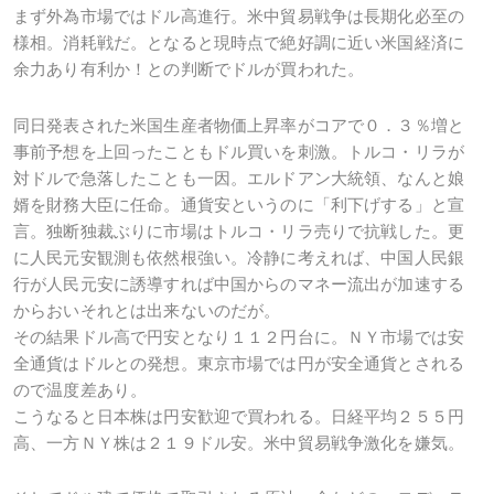
まず外為市場ではドル高進行。米中貿易戦争は長期化必至の
様相。消耗戦だ。となると現時点で絶好調に近い米国経済に
余力あり有利か！との判断でドルが買われた。
同日発表された米国生産者物価上昇率がコアで０．３％増と
事前予想を上回ったこともドル買いを刺激。トルコ・リラが
対ドルで急落したことも一因。エルドアン大統領、なんと娘
婿を財務大臣に任命。通貨安というのに「利下げする」と宣
言。独断独裁ぶりに市場はトルコ・リラ売りで抗戦した。更
に人民元安観測も依然根強い。冷静に考えれば、中国人民銀
行が人民元安に誘導すれば中国からのマネー流出が加速する
からおいそれとは出来ないのだが。
その結果ドル高で円安となり１１２円台に。ＮＹ市場では安
全通貨はドルとの発想。東京市場では円が安全通貨とされる
ので温度差あり。
こうなると日本株は円安歓迎で買われる。日経平均２５５円
高、一方ＮＹ株は２１９ドル安。米中貿易戦争激化を嫌気。