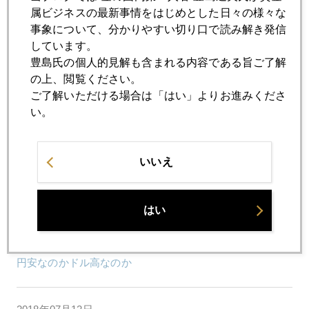
「トランプ・チャイルド」扱いされたパウエル議長
属ビジネスの最新事情をはじめとした日々の様々な
事象について、分かりやすい切り口で読み解き発信
しています。
2018年07月19日
豊島氏の個人的見解も含まれる内容である旨ご了解
これがパウエル流、新ＦＲＢ議長の正体
の上、閲覧ください。
ご了解いただける場合は「はい」よりお進みくださ
い。
2018年07月18日
パウエル議会証言でドル高、ＮＹ金１２３０ドル割れ
いいえ
2018年07月17日
トランプ大統領、対ロ劣勢、対中優勢
はい
2018年07月13日
円安なのかドル高なのか