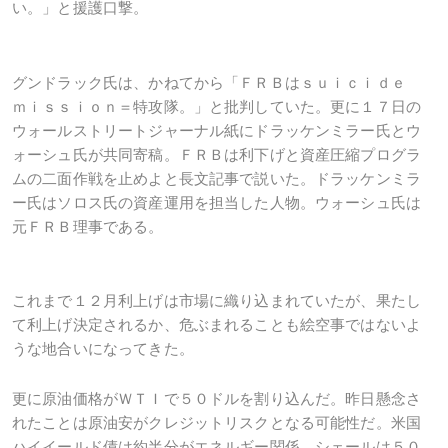
い。」と援護口撃。
グンドラック氏は、かねてから「ＦＲＢはｓｕｉｃｉｄｅ
ｍｉｓｓｉｏｎ＝特攻隊。」と批判していた。更に１７日の
ウォールストリートジャーナル紙にドラッケンミラー氏とウ
ォーシュ氏が共同寄稿。ＦＲＢは利下げと資産圧縮プログラ
ムの二面作戦を止めよと長文記事で説いた。ドラッケンミラ
ー氏はソロス氏の資産運用を担当した人物。ウォーシュ氏は
元ＦＲＢ理事である。
これまで１２月利上げは市場に織り込まれていたが、果たし
て利上げ決定されるか、危ぶまれることも絵空事ではないよ
うな地合いになってきた。
更に原油価格がＷＴＩで５０ドルを割り込んだ。昨日懸念さ
れたことは原油安がクレジットリスクとなる可能性だ。米国
ハイイールド債は約半分がエネルギー関係。シェールは５０