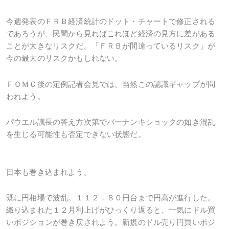
今週発表のＦＲＢ経済統計のドット・チャートで修正される
であろうが、民間から見ればこれほど経済の見方に差がある
ことが大きなリスクだ。「ＦＲＢが間違っているリスク」が
今の最大のリスクかもしれない。
ＦＯＭＣ後の定例記者会見では、当然この認識ギャップが問
われよう。
パウエル議長の答え方次第でバーナンキショックの如き混乱
を生じる可能性も否定できない状態だ。
日本も巻き込まれよう。
既に円相場で波乱。１１２．８０円台まで円高が進行した。
織り込まれた１２月利上げがひっくり返ると、一気にドル買
いポジションが巻き戻されよう。新規のドル売り円買いポジ