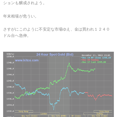
ションも醸成されよう。
年末相場が危うい。
さすがにこのように不安定な市場ゆえ、金は買われ１２４０
ドル台へ急伸。