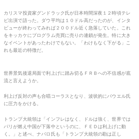
カリスマ投資家グンドラック氏が日本時間深夜１２時頃テレ
ビ出演で語った。ダウ平均は１０ドル高だったのが、インタ
ビューが終わってみれば２００ドル近く急落していた。これ
をキッカケにプログラム売買に売りの連鎖が発生。特に大き
なイベントがあったわけでもない。「わけもなく下がる」こ
れも最近の特徴だ。
世界景気後退局面で利上げに踏み切るＦＲＢへの不信感が底
流と言えようか。
利上げ反対の声も合唱コーラスとなり、波状的にパウエル氏
に圧力をかける。
トランプ大統領は「インフレはなく、ドルは強く、世界では
パリが燃え中国が下落中というのに、ＦＥＤは利上げに動
く。」と述べ、ナバロ氏も「トランプ大統領の勘は正し