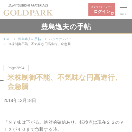
オンライントレード
ログイン
MENU
豊島逸夫の手帖
TOP
豊島逸夫の手帖
バックナンバー
米株制御不能、不気味な円高進行、金急騰
Page2694
米株制御不能、不気味な円高進行、
金急騰
2018年12月18日
「ＮＹ株は下がる。絶対的確信あり。転換点は現在２２のＶ
ＩＸが４０まで急騰する時。」