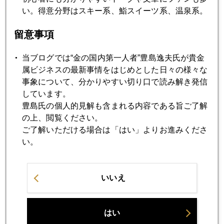
い。得意分野はスキー系、鮨スイーツ系、温泉系。
2018年
留意事項
1月
2月
3月
4月
5月
6月
当ブログでは“金の国内第一人者”豊島逸夫氏が貴金
属ビジネスの最新事情をはじめとした日々の様々な
7月
8月
9月
10月
11月
12月
事象について、分かりやすい切り口で読み解き発信
しています。
豊島氏の個人的見解も含まれる内容である旨ご了解
2018年12月27日
の上、閲覧ください。
史上初のダウ１０８６ドル急騰！市場は歓迎、当惑
ご了解いただける場合は「はい」よりお進みくださ
い。
2018年12月26日
株一時１９０００円割れ、ＮＹ金は１２７０ドル
いいえ
2018年12月25日
はい
クリスマスショック、金急騰１２７０ドル接近