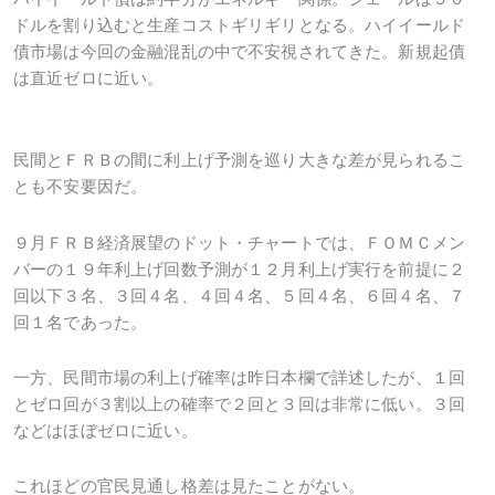
ドルを割り込むと生産コストギリギリとなる。ハイイールド
債市場は今回の金融混乱の中で不安視されてきた。新規起債
は直近ゼロに近い。
民間とＦＲＢの間に利上げ予測を巡り大きな差が見られるこ
とも不安要因だ。
９月ＦＲＢ経済展望のドット・チャートでは、ＦＯＭＣメン
バーの１９年利上げ回数予測が１２月利上げ実行を前提に２
回以下３名、３回４名、４回４名、５回４名、６回４名、７
回１名であった。
一方、民間市場の利上げ確率は昨日本欄で詳述したが、１回
とゼロ回が３割以上の確率で２回と３回は非常に低い。３回
などはほぼゼロに近い。
これほどの官民見通し格差は見たことがない。